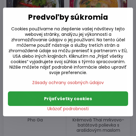
Predvoľby súkromia
Cookies používame na zlepšenie vašej návštevy tejto
webovej stránky, analýzu jej výkonnosti a
zhromažďovanie údajov o jej používaní. Na tento účel
Pho Bo
Tom Yum
môžeme použiť nástroje a služby tretích strán a
zhromaždené údaje sa môžu preniesť k partnerom v EÚ,
USA alebo iných krajinách. Kliknutím na „Prijať všetky
cookies“ vyjadrujete svoj súhlas s týmto spracovaním.
Nižšie môžete nájsť podrobné informácie alebo upraviť
svoje preferencie.
Zásady ochrany osobných údajov
Prijať všetky cookies
Ukázať podrobnosti
Pho Ga
Krémová Thai mrkvovo-
batátová polievka s
arašidovým maslom