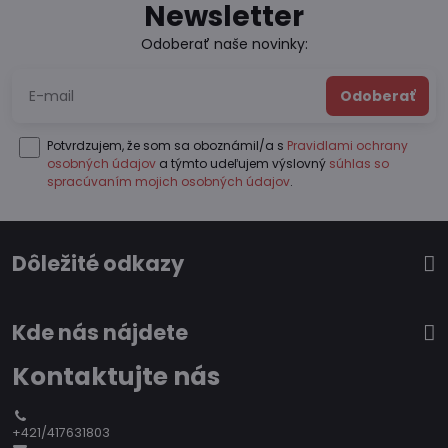
Newsletter
Odoberať naše novinky:
Odoberať
Potvrdzujem, že som sa oboznámil/a s
Pravidlami ochrany
osobných údajov
a týmto udeľujem výslovný
súhlas so
spracúvaním mojich osobných údajov
.
Dôležité odkazy
Kde nás nájdete
Kontaktujte nás
+421/417631803