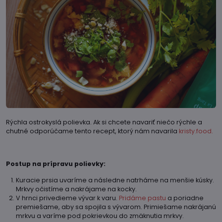
Rýchla ostrokyslá polievka. Ak si chcete navariť niečo rýchle a
chutné odporúčame tento recept, ktorý nám navarila
kristy.food.
Postup na prípravu polievky:
Kuracie prsia uvaríme a následne natrháme na menšie kúsky.
Mrkvy očistíme a nakrájame na kocky.
V hrnci privedieme vývar k varu.
Pridáme pastu
a poriadne
premiešame, aby sa spojila s vývarom. Primiešame nakrájanú
mrkvu a varíme pod pokrievkou do zmäknutia mrkvy.