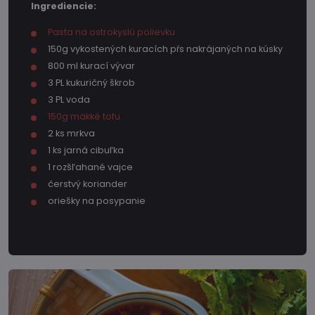
Ingrediencie:
Pasta na ostrokyslú polievku
150g vykostených kuracích pŕs nakrájaných na kúsky
800 ml kurací vývar
3 PL kukuričný škrob
3 PL voda
150g mäkké tofu
2 ks mrkva
1 ks jarná cibuľka
1 rozšľahané vajce
čerstvý koriander
oriešky na posypanie