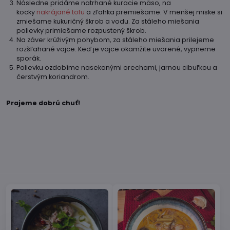
Následne pridáme natrhané kuracie mäso, na
kocky
nakrájané tofu
a zľahka premiešame. V menšej miske si
zmiešame kukuričný škrob a vodu. Za stáleho miešania
polievky primiešame rozpustený škrob.
Na záver krúživým pohybom, za stáleho miešania prilejeme
rozšľahané vajce. Keď je vajce okamžite uvarené, vypneme
sporák.
Polievku ozdobíme nasekanými orechami, jarnou cibuľkou a
čerstvým koriandrom.
Prajeme dobrú chuť!