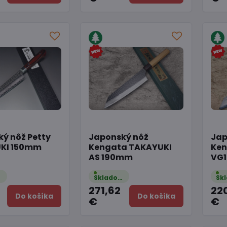
ý nôž Petty
Japonský nôž
Jap
KI 150mm
Kengata TAKAYUKI
Ken
AS 190mm
VG
m
Skladom
271,62
22
Do košíka
Do košíka
€
€