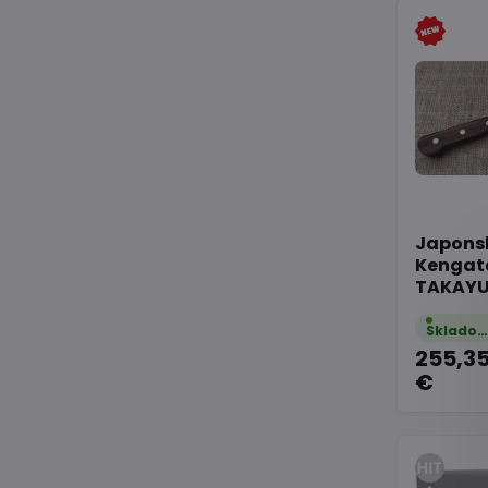
Japons
Kengat
TAKAYU
Sklado
255,3
€