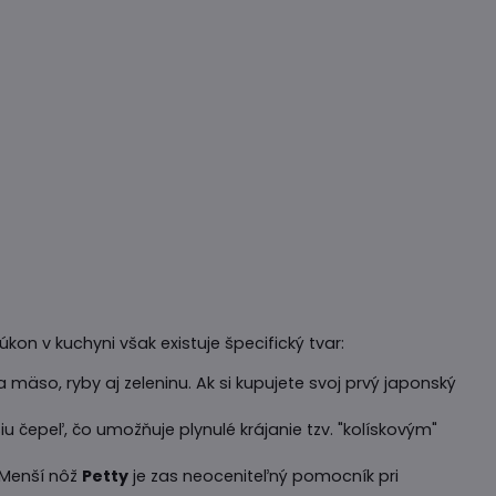
n v kuchyni však existuje špecifický tvar:
a mäso, ryby aj zeleninu. Ak si kupujete svoj prvý japonský
čepeľ, čo umožňuje plynulé krájanie tzv. "kolískovým"
 Menší nôž
Petty
je zas neoceniteľný pomocník pri