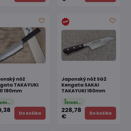
onský nôž
Japonský nôž SG2
gata TAKAYUKI
Kengata SAKAI
10 190mm
TAKAYUKI 160mm
Skladom
Skladom
0,38
228,78
Do košíka
Do košíka
€