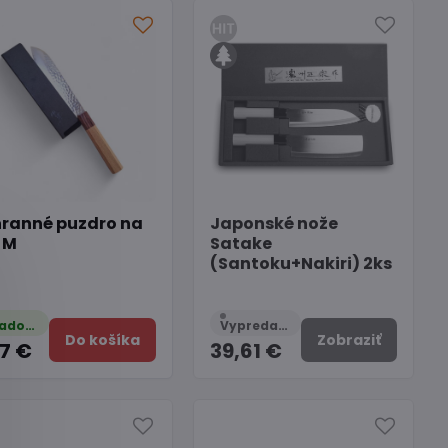
ranné puzdro na
Japonské nože
 M
Satake
(Santoku+Nakiri) 2ks
Skladom
Vypredané
Do košíka
Zobraziť
77 €
39,61 €