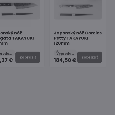
onský nôž
Japonský nôž Coreles
gata TAKAYUKI
Petty TAKAYUKI
0mm
120mm
Vypredané
Vypredané
Zobraziť
Zobraziť
,37 €
184,50 €