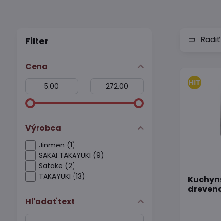
Radiť
Filter
Cena
Od:
Do:
Výrobca
Jinmen (1)
SAKAI TAKAYUKI (9)
Satake (2)
TAKAYUKI (13)
Kuchyns
dreven
Hľadať text
Prehľadať