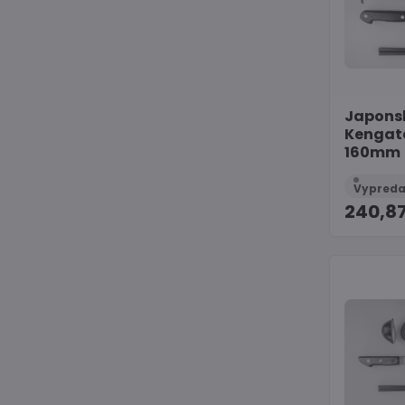
Japonsk
Kengat
160mm
240,8