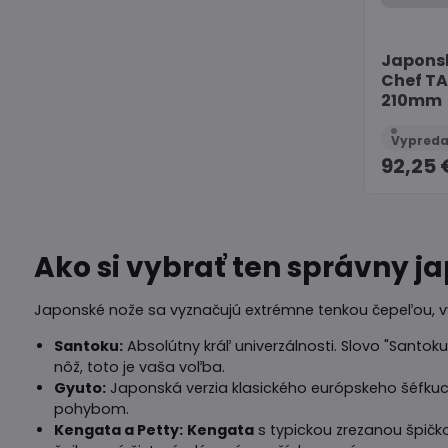
Japons
Chef T
210mm
92,25 
Ako si vybrať ten správny j
Japonské nože sa vyznačujú extrémne tenkou čepeľou, vys
Santoku:
Absolútny kráľ univerzálnosti. Slovo "Santoku"
nôž, toto je vaša voľba.
Gyuto:
Japonská verzia klasického európskeho šéfkuch
pohybom.
Kengata a Petty:
Kengata
s typickou zrezanou špičk