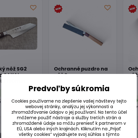
ký nôž SG2
Ochranné puzdro na
Och
a SAKAI
nôž S
nôž
KI 190mm
Predvoľby súkromia
m
5
Skladom
Cookies používame na zlepšenie vašej návštevy tejto
Do košíka
Do košíka
webovej stránky, analýzu jej výkonnosti a
5,90 €
6,
zhromažďovanie údajov o jej používaní. Na tento účel
môžeme použiť nástroje a služby tretích strán a
zhromaždené údaje sa môžu preniesť k partnerom v
EÚ, USA alebo iných krajinách. Kliknutím na „Prijať
všetky cookies“ vyjadrujete svoj súhlas s týmto