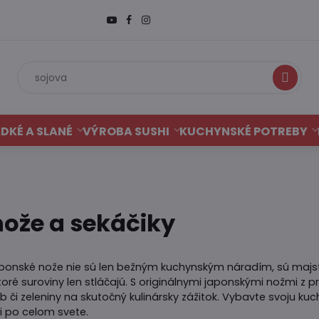
Hľadať
DKÉ A SLANÉ
VÝROBA SUSHI
KUCHYNSKÉ POTREBY
nože a sekáčiky
aponské nože nie sú len bežným kuchynským náradím, sú maj
toré suroviny len stláčajú. S originálnymi japonskými nožmi z p
 či zeleniny na skutočný kulinársky zážitok. Vybavte svoju ku
i po celom svete.