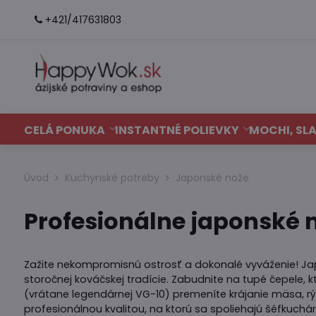
+421/417631803
CELÁ PONUKA
INSTANTNÉ POLIEVKY
MOCHI, SLA
Úvod
Kuchynské potreby
Japonské nože
Profesionálne japonské 
Zažite nekompromisnú ostrosť a dokonalé vyváženie! J
storočnej kováčskej tradície. Zabudnite na tupé čepele, k
(vrátane legendárnej VG-10) premeníte krájanie mäsa, rýb
profesionálnou kvalitou, na ktorú sa spoliehajú šéfkuchár