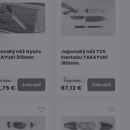
onský nôž Gyuto
Japonský nôž TUS
KAYUKI 210mm
Santoku TAKAYUKI
180mm
Vypredané
Vypredané
Zobraziť
Zobraziť
3,75 €
87,12 €