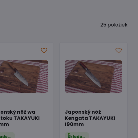
25
položiek
onský nôž wa
Japonský nôž
toku TAKAYUKI
Kengata TAKAYUKI
0mm
190mm
Skladom
Skladom