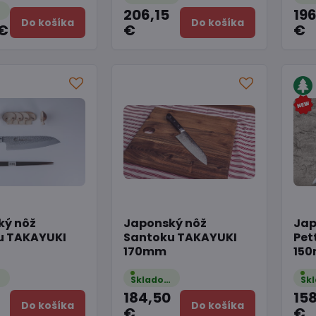
206,15
19
m
Do košíka
Do košíka
 €
€
€
ký nôž
Japonský nôž
Jap
u TAKAYUKI
Santoku TAKAYUKI
Pet
170mm
15
m
Skladom
184,50
15
Do košíka
Do košíka
€
€