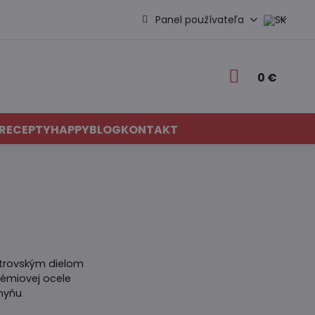
Panel používateľa
0 €
RECEPTY
HAPPYBLOG
KONTAKT
strovským dielom
rémiovej ocele
chyňu