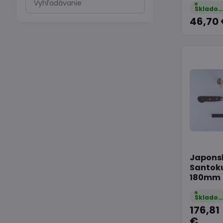
výsledky
Sklado
46,70
filtra
fulltextom
Japons
Santok
180mm
Sklado
176,81
€