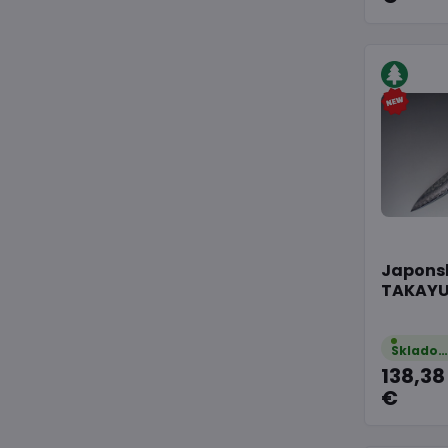
Japonsk
TAKAYU
Sklado
138,38
€