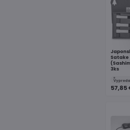
Japons
Satake
(Sashim
3ks
57,85 