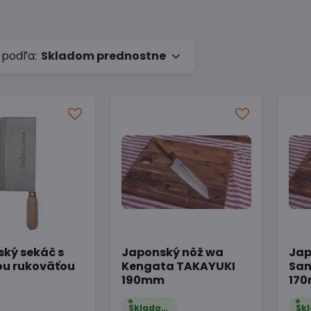
 podľa:
Skladom prednostne
ký sekáč s
Japonský nôž wa
Jap
ou rukoväťou
Kengata TAKAYUKI
San
190mm
17
Skladom