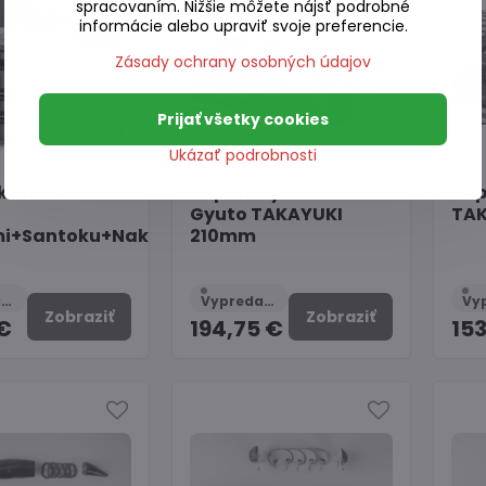
spracovaním. Nižšie môžete nájsť podrobné
informácie alebo upraviť svoje preferencie.
Zásady ochrany osobných údajov
Prijať všetky cookies
Ukázať podrobnosti
ké nože
Japonský nôž wa
Jap
Gyuto TAKAYUKI
TA
i+Santoku+Nakiri)
210mm
Vypredané
Vypredané
Zobraziť
Zobraziť
€
194,75 €
15