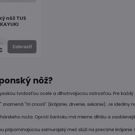
ký nôž TUS
AKAYUKI
Vypredané
Zobraziť
€
aponský nôž?
okou tvrdosťou ocele a dlhotrvajúcou ostrosťou. Pre každý úko
 znamená "tri cnosti" (krájanie, drvenie, sekanie). Je ideálny n
árskeho noža. Oproti Santoku má mierne dlhšiu a zaoblenejšiu 
ou pripomínajúcou samurajský meč slúži na precízne krájanie.