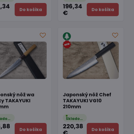
6,34
196,34
Do košíka
Do košíka
€
onský nôž wa
Japonský nôž Chef
ty TAKAYUKI
TAKAYUKI VG10
0mm
210mm
Skladom
Skladom
8,88
220,38
Do košíka
Do košíka
€