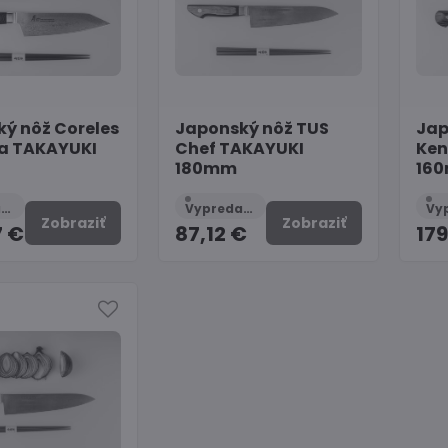
ý nôž Coreles
Japonský nôž TUS
Jap
a TAKAYUKI
Chef TAKAYUKI
Ken
180mm
16
Vypredané
Vypredané
Zobraziť
Zobraziť
7 €
87,12 €
179