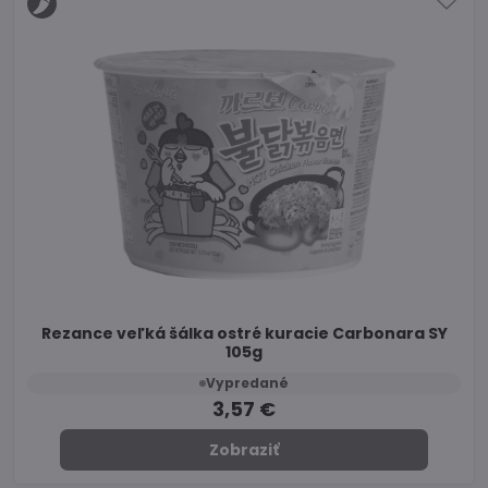
Rezance veľká šálka ostré kuracie Carbonara SY
105g
Vypredané
3,57 €
Zobraziť