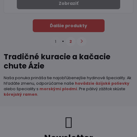
Zobraziť
Ďalšie produkty
1
2
Tradičné kuracie a kačacie
chute Ázie
Naša ponuka prináša tie najobľúbenejšie hydinové špeciality. Ak
hľadáte zmenu, odporúčame naše
hovädzie ázijské polievky
alebo špeciality s
morskými plodmi
. Pre pálivý zážitok skúste
kórejský ramen
.