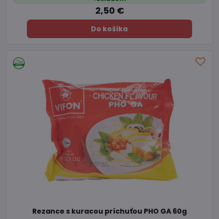
2,50 €
Do košíka
Rezance s kuracou príchuťou PHO GA 60g