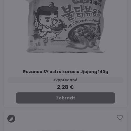
Rezance SY ostré kuracie Jjajang 140g
Vypredané
2,28 €
Zobraziť