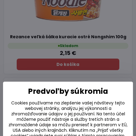
Rezance veľká šálka kuracie ostré Nongshim 100g
Skladom
2,15 €
Do košíka
Predvoľby súkromia
Cookies používame na zlepšenie vašej návštevy tejto
webovej stránky, analýzu jej výkonnosti a
zhromažďovanie údajov o jej používaní. Na tento účel
môžeme použiť nástroje a služby tretích strán a
zhromaždené údaje sa môžu preniesť k partnerom v EÚ,
USA alebo iných krajinách. Kliknutím na „Prijať všetky
cookies“ vyjadrujete svoj súhlas s týmto spracovaním.