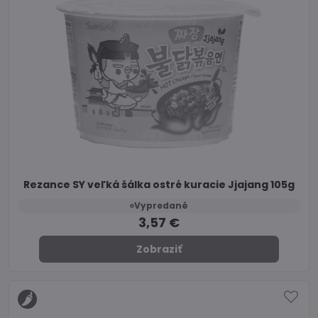
Rezance SY veľká šálka ostré kuracie Jjajang 105g
Vypredané
3,57 €
Zobraziť