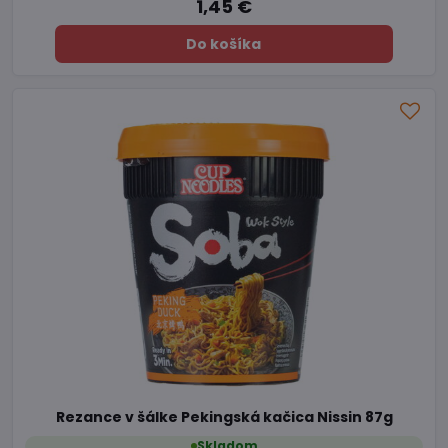
1,45 €
Do košíka
Rezance v šálke Pekingská kačica Nissin 87g
Skladom