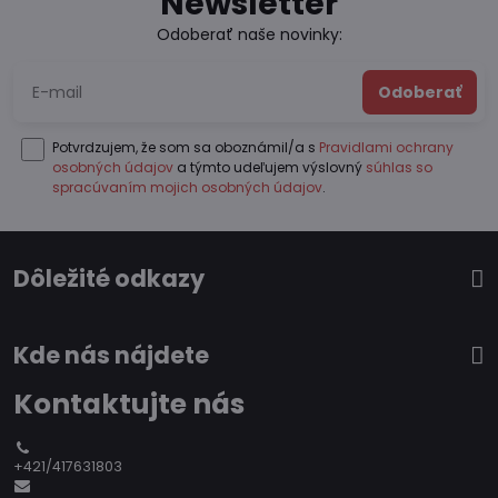
Newsletter
Odoberať naše novinky:
Odoberať
Potvrdzujem, že som sa oboznámil/a s
Pravidlami ochrany
osobných údajov
a týmto udeľujem výslovný
súhlas so
spracúvaním mojich osobných údajov
.
Dôležité odkazy
Kde nás nájdete
Kontaktujte nás
+421/417631803