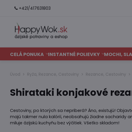
+421/417631803
CELÁ PONUKA
INSTANTNÉ POLIEVKY
MOCHI, SLA
Úvod
Ryža, Rezance, Cestoviny
Rezance, Cestoviny
Shirataki konjakové rez
Cestoviny, po ktorých sa nepriberá? Áno, existujú! Objav
majú takmer nula kalórií, neobsahujú žiadne sacharidy ani
miluje ázijskú kuchyňu bez výčitiek. Všetko skladom!