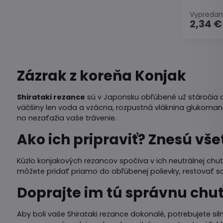
Vypreda
2,34 €
Zázrak z koreňa Konjak
Shirataki rezance
sú v Japonsku obľúbené už stáročia a d
väčšiny len voda a vzácna, rozpustná vláknina glukomaná
no nezaťažia vaše trávenie.
Ako ich pripraviť? Znesú vše
Kúzlo konjakových rezancov spočíva v ich neutrálnej chu
môžete pridať priamo do obľúbenej polievky, restovať s
Doprajte im tú správnu chu
Aby boli vaše Shirataki rezance dokonalé, potrebujete 