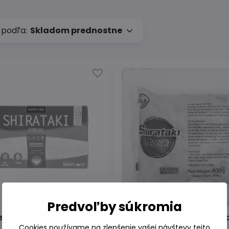
 podľa:
Skladom prednostne
Predvoľby súkromia
 Shirataki Konjac 200g
Rezance konjakové Shir
400g
Cookies používame na zlepšenie vašej návštevy tejto