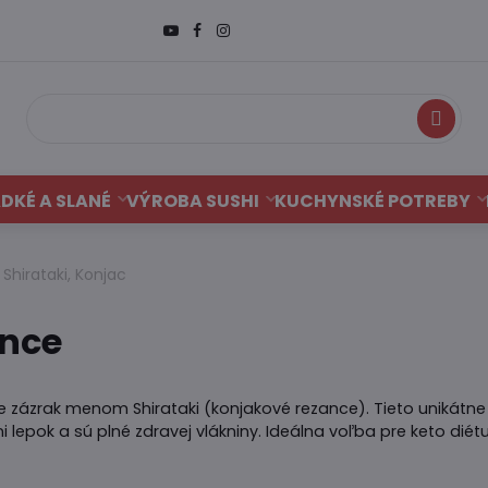
Hľadať
DKÉ A SLANÉ
VÝROBA SUSHI
KUCHYNSKÉ POTREBY
Shirataki, Konjac
ance
te zázrak menom Shirataki (konjakové rezance). Tieto unikátne
 lepok a sú plné zdravej vlákniny. Ideálna voľba pre keto diét