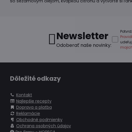
so sezamovým olejom, kvapkou citrónu a vytvorte si ľahkú
Potvrd
Newsletter
Pravi
udeľu
Odoberať naše novinky:
mojic
Dôležité odkazy
Kontakt
Najlepšie recepty
Doprava a platba
Reklamácie
Obchodné podmienky
Ochrana osobných údajov
Pre firmy - HORECA