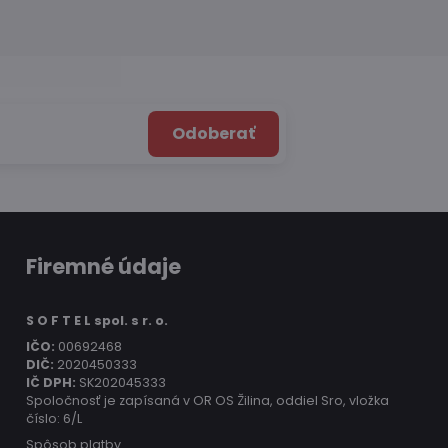
Odoberať
Firemné údaje
S O F T E L spol. s r. o.
IČO:
00692468
DIČ:
2020450333
IČ DPH:
SK202045333
Spoločnosť je zapísaná v OR OS Žilina, oddiel Sro, vložka
číslo: 6/L
Spôsob platby