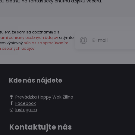
, diétnu, no fantasticky chutnú ázijskú večeru.
zujem, že som sa oboznámil/a s
dlami ochrany osobných údajov
a týmto
jem výslovný
súhlas so spracúvaním
h osobných údajov
.
Kde nás nájdete
Prevádzka Happy Wok Žilina
Facebook
Instagram
Kontaktujte nás