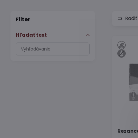
Radiť
Filter
Hľadať text
Prehľadať
výsledky
filtra
fulltextom
Rezance