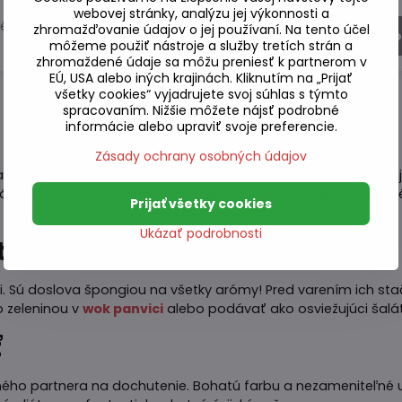
webovej stránky, analýzu jej výkonnosti a
né
Vypredané
zhromažďovanie údajov o jej používaní. Na tento účel
Zobraziť
Zo
1,40 €
môžeme použiť nástroje a služby tretích strán a
zhromaždené údaje sa môžu preniesť k partnerom v
EÚ, USA alebo iných krajinách. Kliknutím na „Prijať
všetky cookies“ vyjadrujete svoj súhlas s týmto
spracovaním. Nižšie môžete nájsť podrobné
informácie alebo upraviť svoje preferencie.
Zásady ochrany osobných údajov
nes zažívajú celosvetový boom. Vyrábajú sa z hľuzy ázijskej ra
n. Sú to dokonalé rezance bez sacharidov, bez lepku a s ext
Prijať všetky cookies
Ukázať podrobnosti
tko!
ti. Sú doslova špongiou na všetky arómy! Pred varením ich s
o zeleninou v
wok panvici
alebo podávať ako osviežujúci šalát
ť
silného partnera na dochutenie. Bohatú farbu a nezameniteľn