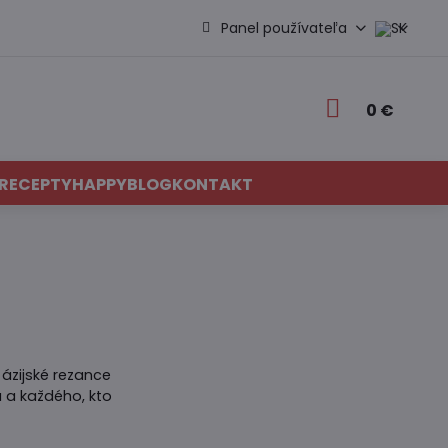
Panel používateľa
0 €
RECEPTY
HAPPYBLOG
KONTAKT
 ázijské rezance
u a každého, kto