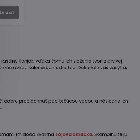
braziť
stliny Konjak, vďaka čomu ich zloženie tvorí z drvivej
rémne nízkou kalorickou hodnotou. Dokonale vás zasýtia,
tačí dobre prepláchnuť pod tečúcou vodou a následne ich
.
é umami im dodá kvalitná
sójová omáčka
. Skombinujte ju