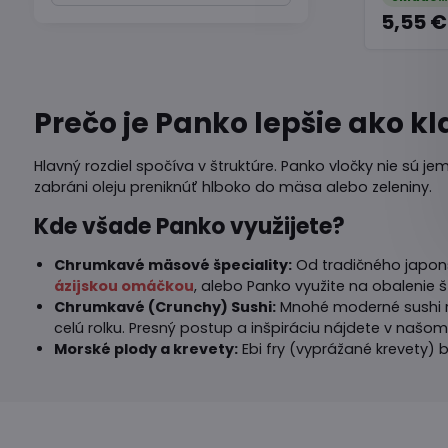
5,55 €
filtra
fulltextom
Prečo je Panko lepšie ako k
Hlavný rozdiel spočíva v štruktúre. Panko vločky nie sú jem
zabráni oleju preniknúť hlboko do mäsa alebo zeleniny.
Kde všade Panko využijete?
Chrumkavé mäsové špeciality:
Od tradičného japons
ázijskou omáčkou
, alebo Panko využite na obalenie 
Chrumkavé (Crunchy) Sushi:
Mnohé moderné sushi re
celú rolku. Presný postup a inšpiráciu nájdete v naš
Morské plody a krevety:
Ebi fry (vyprážané krevety)