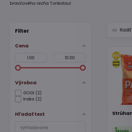
bravčového rezňa Tonkatsu!
Radiť
Filter
Cena
Od:
Do:
Výrobca
GOGI (2)
Inaka (2)
Strúhan
Hľadať text
Prehľadať
výsledky
Sklado