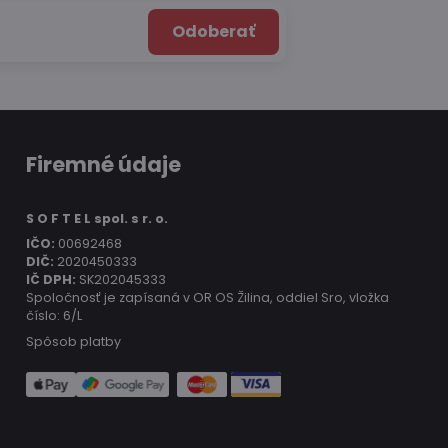
Odoberať
Firemné údaje
S O F T E L spol. s r. o.
IČO:
00692468
DIČ:
2020450333
IČ DPH:
SK202045333
Spoločnosť je zapísaná v OR OS Žilina, oddiel Sro, vložka
číslo: 6/L
Spôsob platby