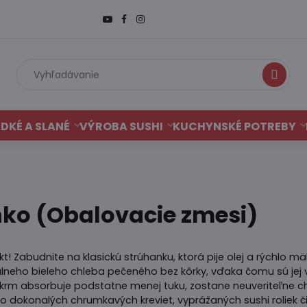
Hľadať
DKÉ A SLANÉ
VÝROBA SUSHI
KUCHYNSKÉ POTREBY
ko (Obalovacie zmesi)
t! Zabudnite na klasickú strúhanku, ktorá pije olej a rýchlo 
iálneho bieleho chleba pečeného bez kôrky, vďaka čomu sú jej 
pokrm absorbuje podstatne menej tuku, zostane neuveriteľne c
tvo dokonalých chrumkavých kreviet, vyprážaných sushi roliek č