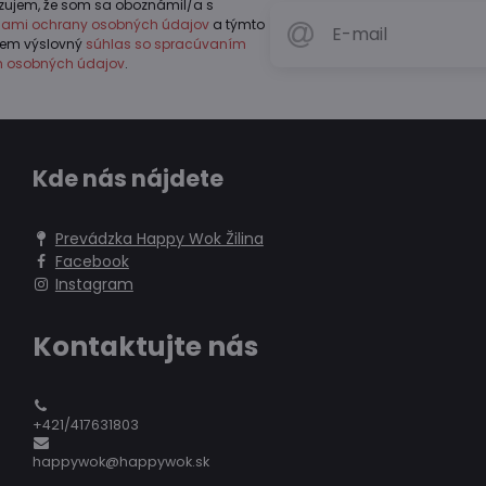
zujem, že som sa oboznámil/a s
dlami ochrany osobných údajov
a týmto
jem výslovný
súhlas so spracúvaním
h osobných údajov
.
Kde nás nájdete
Prevádzka Happy Wok Žilina
Facebook
Instagram
Kontaktujte nás
+421/417631803
happywok@happywok.sk