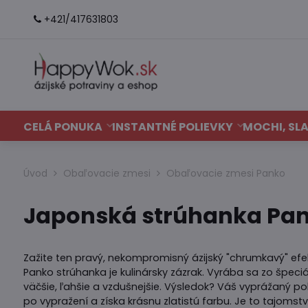
+421/417631803
CELÁ PONUKA
INSTANTNÉ POLIEVKY
MOCHI, SLA
Úvod
Obaľovacie zmesi
Obaľovacie zmesi Panko
Japonská strúhanka Pan
Zažite ten pravý, nekompromisný ázijský "chrumkavý" efek
Panko strúhanka je kulinársky zázrak. Vyrába sa zo špec
väčšie, ľahšie a vzdušnejšie. Výsledok? Váš vyprážaný 
po vypražení a získa krásnu zlatistú farbu. Je to tajoms