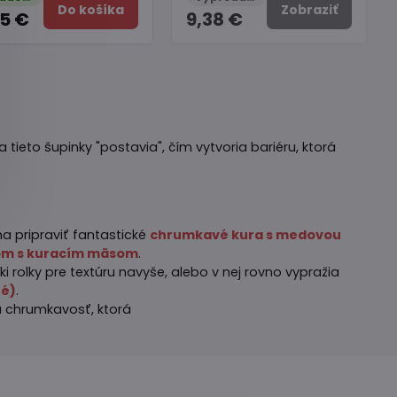
Do košíka
Zobraziť
55 €
9,38 €
 tieto šupinky "postavia", čím vytvoria bariéru, ktorá
a pripraviť fantastické
chrumkavé kura s medovou
om s kuracím mäsom
.
olky pre textúru navyše, alebo v nej rovno vypražia
né)
.
a chrumkavosť, ktorá