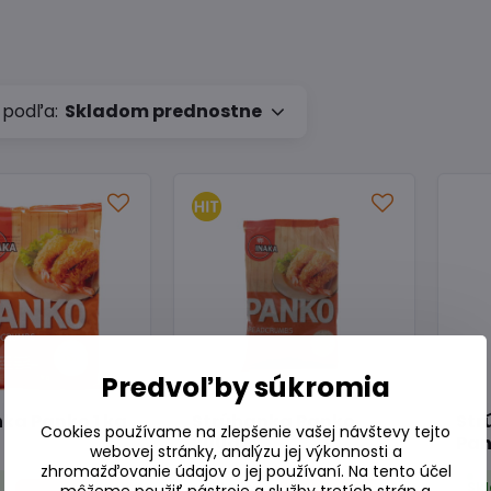
 podľa:
Skladom prednostne
Predvoľby súkromia
ka Panko 1 kg
Strúhanka Panko
Str
Cookies používame na zlepšenie vašej návštevy tejto
200g
Pan
webovej stránky, analýzu jej výkonnosti a
zhromažďovanie údajov o jej používaní. Na tento účel
m
Skladom
môžeme použiť nástroje a služby tretích strán a