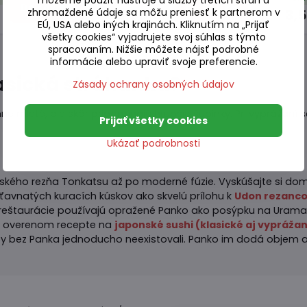
Do košíka
Do košíka
zhromaždené údaje sa môžu preniesť k partnerom v
1,80 €
3,
EÚ, USA alebo iných krajinách. Kliknutím na „Prijať
všetky cookies“ vyjadrujete svoj súhlas s týmto
spracovaním. Nižšie môžete nájsť podrobné
informácie alebo upraviť svoje preferencie.
lasická strúhanka?
Zásady ochrany osobných údajov
ne mleté, ale skôr pripomínajú hrubšie šupinky. Pri vyprážaní sa
Prijať všetky cookies
Ukázať podrobnosti
kého rezňa Tonkatsu až po moderné fúzie. Vyskúšajte si dom
šťavnatých kuracích kúskov ako skvelú prílohu k
Udon rezanc
štaurácie používajú opražené Panko ako posýpku na Uramaki r
om overenom recepte na
japonské sushi (klasické aj vypráža
 by bez Panka jednoducho neexistovali. Panko im dodá objem 