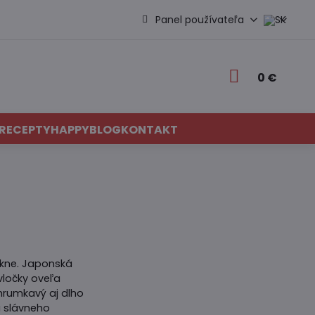
Panel používateľa
0 €
RECEPTY
HAPPYBLOG
KONTAKT
mäkne. Japonská
vločky oveľa
hrumkavý aj dlho
i slávneho