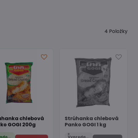
4
Položky
úhanka chlebová
Strúhanka chlebová
ko GOGI 200g
Panko GOGI 1 kg
Skladom
Vypredané