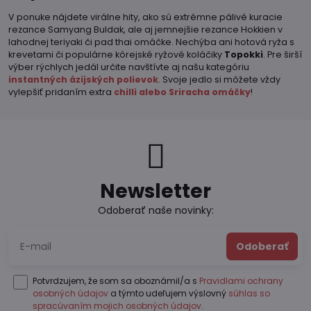
V ponuke nájdete virálne hity, ako sú extrémne pálivé kuracie
rezance Samyang Buldak, ale aj jemnejšie rezance Hokkien v
lahodnej teriyaki či pad thai omáčke. Nechýba ani hotová ryža s
krevetami či populárne kórejské ryžové koláčiky
Topokki
. Pre širší
výber rýchlych jedál určite navštívte aj našu kategóriu
instantných ázijských polievok
. Svoje jedlo si môžete vždy
vylepšiť pridaním extra
chilli alebo Sriracha omáčky
!
Newsletter
Odoberať naše novinky:
Odoberať
Potvrdzujem, že som sa oboznámil/a s
Pravidlami ochrany
osobných údajov
a týmto udeľujem výslovný
súhlas so
spracúvaním mojich osobných údajov
.