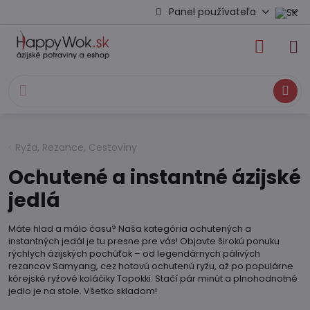
Panel používateľa
Hľadať
Ryža, Rezance, Cestoviny
Ochutené a instantné ázijské
jedlá
Máte hlad a málo času? Naša kategória ochutených a
instantných jedál je tu presne pre vás! Objavte širokú ponuku
rýchlych ázijských pochúťok – od legendárnych pálivých
rezancov Samyang, cez hotovú ochutenú ryžu, až po populárne
kórejské ryžové koláčiky Topokki. Stačí pár minút a plnohodnotné
jedlo je na stole. Všetko skladom!