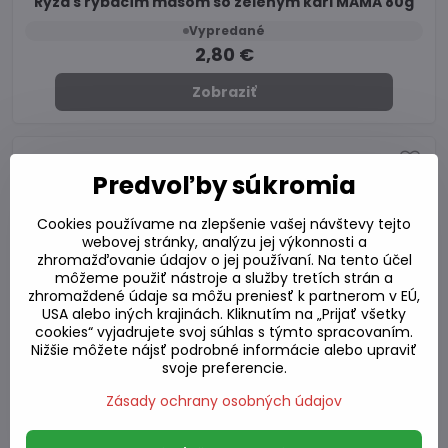
Ryža s rybacím mäsom so zeleným kari MAMA 80g
Vypredané
2,80 €
Zobraziť
Predvoľby súkromia
Cookies používame na zlepšenie vašej návštevy tejto
webovej stránky, analýzu jej výkonnosti a
zhromažďovanie údajov o jej používaní. Na tento účel
môžeme použiť nástroje a služby tretích strán a
zhromaždené údaje sa môžu preniesť k partnerom v EÚ,
USA alebo iných krajinách. Kliknutím na „Prijať všetky
cookies“ vyjadrujete svoj súhlas s týmto spracovaním.
Nižšie môžete nájsť podrobné informácie alebo upraviť
svoje preferencie.
Zásady ochrany osobných údajov