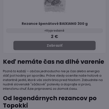
Rezance špenátové BAIXIANG 300 g
Vypredané
2 €
Zobraziť
Keď nemáte čas na dlhé varenie
Pozná to každý – občas jednoducho nie je čas alebo energia
stáť pol hodiny pri sporáku. Práve vtedy oceníte naše hotové a
instantné jedlá, ktoré vás zachránia pred hladom. Zabudnite na
nudné slovenské "sáčkové" polievky a doprajte si pravú,
intenzívnu chuť Ázie pripravenú za zlomok času.
Od legendárnych rezancov po
Topokki