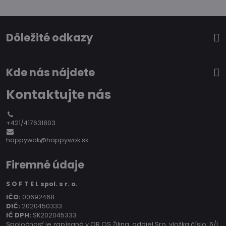
Dôležité odkazy
Kde nás nájdete
Kontaktujte nás
+421/417631803
happywok@happywok.sk
Firemné údaje
S O F T E L spol. s r. o.
IČO:
00692468
DIČ:
2020450333
IČ DPH:
SK202045333
Spoločnosť je zapísaná v OR OS Žilina, oddiel Sro, vložka číslo: 6/L