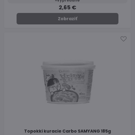
Vypredané
2,65 €
Zobraziť
Topokki kuracie Carbo SAMYANG 185g