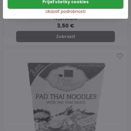
Prijať všetky cookies
Rezance Hokkien so sezam-teriyaki omáčkou 330g
TD
Ukázať podrobnosti
Vypredané
3,50 €
Zobraziť