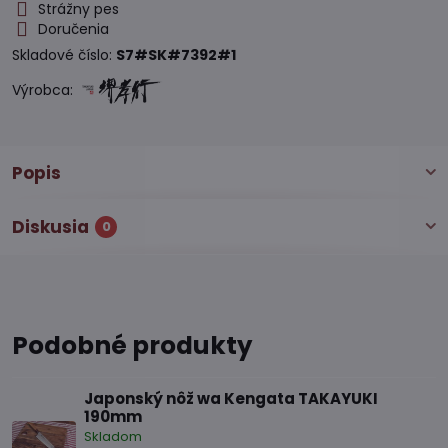
Strážny pes
Doručenia
Skladové číslo:
S7#SK#7392#1
Výrobca:
Popis
Diskusia
0
Podobné produkty
Japonský nôž wa Kengata TAKAYUKI
190mm
Skladom