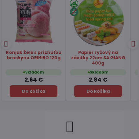
Čaj Matcha Yuzu
Čaj zelený pražený
TSUBOICHI 5x10g
Hojicha latte TSUBOICHI
100g
Skladom
Skladom
7,45 €
6,49 €
Do košíka
Do košíka