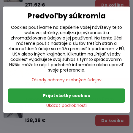
271,62 €
Do košíka
Predvoľby súkromia
Japonský nôž Chef TAKAYUKI VG10 210mm
Cookies používame na zlepšenie vašej návštevy tejto
Skladom
webovej stránky, analýzu jej výkonnosti a
zhromažďovanie údajov o jej používaní. Na tento účel
220,38 €
Do košíka
môžeme použiť nástroje a služby tretích strán a
zhromaždené údaje sa môžu preniesť k partnerom v EÚ,
USA alebo iných krajinách. Kliknutím na „Prijať všetky
Japonský nôž Kengata TAKAYUKI VG10
cookies“ vyjadrujete svoj súhlas s týmto spracovaním.
190mm
Nižšie môžete nájsť podrobné informácie alebo upraviť
svoje preferencie.
Skladom
Zásady ochrany osobných údajov
220,38 €
Do košíka
Prijať všetky cookies
Japonský nôž Petty TAKAYUKI 150mm
Ukázať podrobnosti
Skladom
138,38 €
Do košíka