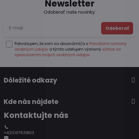
Newsletter
Odoberať naše novinky:
Odoberať
Potvrdzujem, že som sa oboznámil/a s
Pravidlami ochrany
osobných údajov
a týmto udeľujem výslovný
súhlas so
spracúvaním mojich osobných údajov
.
Dôležité odkazy
Kde nás nájdete
Kontaktujte nás
+421/417631803