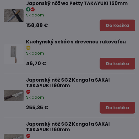
Japonský nôž wa Petty TAKAYUKI 150mm
Skladom
158,88 €
Do košíka
Kuchynský sekáč s drevenou rukoväťou
Skladom
46,70 €
Do košíka
Japonský nôž SG2 Kengata SAKAI
TAKAYUKI 190mm
Skladom
255,35 €
Do košíka
Japonský nôž SG2 Kengata SAKAI
TAKAYUKI 160mm