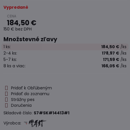
Vypredané
184,50 €
150 €
bez DPH
Množstevné zľavy
1
ks:
184,50 €
/ks
2-4
ks:
178,97 €
/ks
5-7
ks:
171,59 €
/ks
8
ks
a viac
:
166,05 €
/ks
Pridať k Obľúbeným
Pridať do zoznamu
Strážny pes
Doručenia
Skladové číslo:
S7#SK#14413#1
Výrobca: