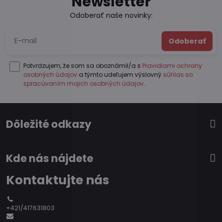
Newsletter
Odoberať naše novinky:
Odoberať
Potvrdzujem, že som sa oboznámil/a s
Pravidlami ochrany
osobných údajov
a týmto udeľujem výslovný
súhlas so
spracúvaním mojich osobných údajov
.
Dôležité odkazy
Kde nás nájdete
Kontaktujte nás
+421/417631803