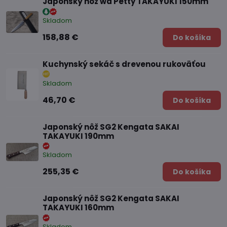
Japonský nôž wa Petty TAKAYUKI 150mm
Skladom
158,88 €
Do košíka
Kuchynský sekáč s drevenou rukoväťou
Skladom
46,70 €
Do košíka
Japonský nôž SG2 Kengata SAKAI
TAKAYUKI 190mm
Skladom
255,35 €
Do košíka
Japonský nôž SG2 Kengata SAKAI
TAKAYUKI 160mm
Skladom