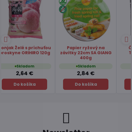
Čaj Matcha Yuzu
Čaj zelený pražený
TSUBOICHI 5x10g
Hojicha latte TSUBOICHI
100g
Skladom
Skladom
7,45 €
6,49 €
Do košíka
Do košíka