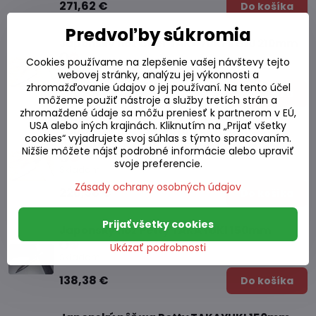
271,62 €
Do košíka
Predvoľby súkromia
Japonský nôž Chef TAKAYUKI VG10 210mm
Cookies používame na zlepšenie vašej návštevy tejto
Skladom
webovej stránky, analýzu jej výkonnosti a
zhromažďovanie údajov o jej používaní. Na tento účel
220,38 €
Do košíka
môžeme použiť nástroje a služby tretích strán a
zhromaždené údaje sa môžu preniesť k partnerom v EÚ,
USA alebo iných krajinách. Kliknutím na „Prijať všetky
Japonský nôž Kengata TAKAYUKI VG10
cookies“ vyjadrujete svoj súhlas s týmto spracovaním.
190mm
Nižšie môžete nájsť podrobné informácie alebo upraviť
svoje preferencie.
Skladom
Zásady ochrany osobných údajov
220,38 €
Do košíka
Prijať všetky cookies
Japonský nôž Petty TAKAYUKI 150mm
Ukázať podrobnosti
Skladom
138,38 €
Do košíka