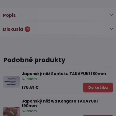
Popis
Diskusia
0
Podobné produkty
Japonský nôž Santoku TAKAYUKI 180mm
Skladom
176,81 €
Do košíka
Japonský nôž wa Kengata TAKAYUKI
190mm
Skladom