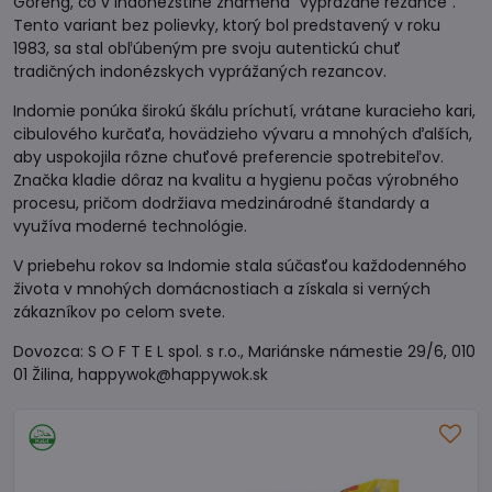
Goreng, čo v indonézštine znamená "vyprážané rezance".
Tento variant bez polievky, ktorý bol predstavený v roku
1983, sa stal obľúbeným pre svoju autentickú chuť
tradičných indonézskych vyprážaných rezancov.
Indomie ponúka širokú škálu príchutí, vrátane kuracieho kari,
cibulového kurčaťa, hovädzieho vývaru a mnohých ďalších,
aby uspokojila rôzne chuťové preferencie spotrebiteľov.
Značka kladie dôraz na kvalitu a hygienu počas výrobného
procesu, pričom dodržiava medzinárodné štandardy a
využíva moderné technológie.
V priebehu rokov sa Indomie stala súčasťou každodenného
života v mnohých domácnostiach a získala si verných
zákazníkov po celom svete.
Dovozca: S O F T E L spol. s r.o., Mariánske námestie 29/6, 010
01 Žilina, happywok@happywok.sk