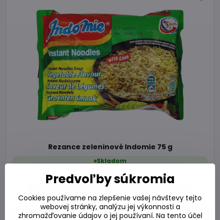
Rezance zeleninové Indomie 75 g
Skladom
0,65 €
Predvoľby súkromia
Do košíka
Cookies používame na zlepšenie vašej návštevy tejto
webovej stránky, analýzu jej výkonnosti a
zhromažďovanie údajov o jej používaní. Na tento účel