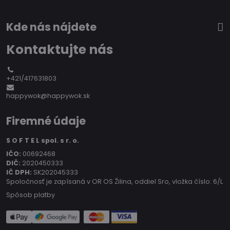
Kde nás nájdete
Kontaktujte nás
+421/417631803
happywok@happywok.sk
Firemné údaje
S O F T E L spol. s r. o.
IČO:
00692468
DIČ:
2020450333
IČ DPH:
SK202045333
Spoločnosť je zapísaná v OR OS Žilina, oddiel Sro, vložka číslo: 6/L
Spôsob platby