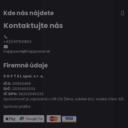
Kde nás nájdete
Kontaktujte nás
+421/417631803
happywok@happywok.sk
Firemné údaje
S O F T E L spol. s r. o.
IČO:
00692468
DIČ:
2020450333
IČ DPH:
SK202045333
Spoločnosť je zapísaná v OR OS Žilina, oddiel Sro, vložka číslo: 6/L
Spôsob platby