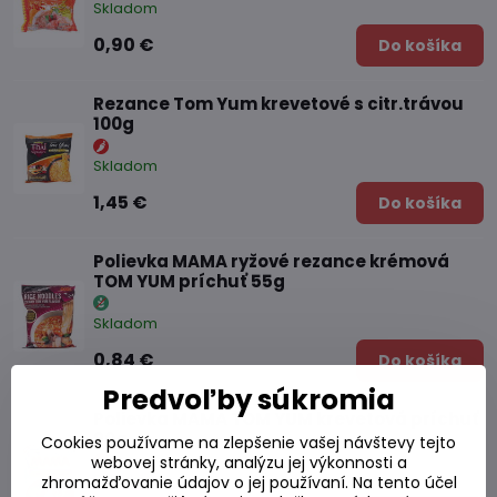
Skladom
0,90 €
Do košíka
Rezance Tom Yum krevetové s citr.trávou
100g
Skladom
1,45 €
Do košíka
Polievka MAMA ryžové rezance krémová
TOM YUM príchuť 55g
Skladom
0,84 €
Do košíka
Predvoľby súkromia
Polievka MAMA TOM YUM krevetová príchuť
90g
Cookies používame na zlepšenie vašej návštevy tejto
webovej stránky, analýzu jej výkonnosti a
Skladom
zhromažďovanie údajov o jej používaní. Na tento účel