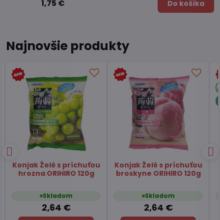
1,75 €
Do košíka
Najnovšie produkty
Papier ryžový na
Čaj Matcha Yuzu
závitky 22cm SA GIANG
TSUBOICHI 5x10g
400g
Skladom
Skladom
2,84 €
7,45 €