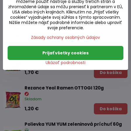
môžeme použiť nástroje a služby tretích strán a
1,09 €
Do košíka
zhromaždené údaje sa môžu preniesť k partnerom v EÚ,
USA alebo iných krajinách. Kliknutím na „Prijať všetky
cookies“ vyjadrujete svoj súhlas s týmto spracovaním.
Polievka MAMA zelené kari 55g
Nižšie môžete nájsť podrobné informácie alebo upraviť
Skladom
svoje preferencie.
0,70 €
Do košíka
Zásady ochrany osobných údajov
Rezance ostré Chachajang PakuPaku 140g
Prijať všetky cookies
Ukázať podrobnosti
Skladom
1,70 €
Do košíka
Rezance Yeol Ramen OTTOGI 120g
Skladom
1,20 €
Do košíka
Polievka YUM YUM zeleninová príchuť 60g