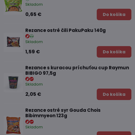
Skladom
0,65 €
Do košíka
Rezance ostré čili PakuPaku 140g
Skladom
1,59 €
Do košíka
Rezance s kuracou príchuťou cup Raymun
BIBIGO 97,5g
Skladom
2,05 €
Do košíka
Rezance ostré syr Gouda Chois
Bibimmyeon 123g
Skladom