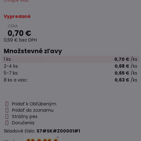
Čítajte viac
Vypredané
0,70 €
0,59 €
bez DPH
Množstevné zľavy
1
ks:
0,70 €
/ks
2-4
ks:
0,68 €
/ks
5-7
ks:
0,65 €
/ks
8
ks
a viac
:
0,63 €
/ks
Pridať k Obľúbeným
Pridať do zoznamu
Strážny pes
Doručenia
Skladové číslo:
S7#SK#Z00001#1