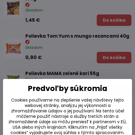
Skladom
1,45 €
Do košíka
Polievka Tom Yum s mungo rezancami 40g
Skladom
0,90 €
Do košíka
Polievka MAMA zelené kari 55g
Skladom
Predvoľby súkromia
0,70 €
Do košíka
Cookies používame na zlepšenie vašej návštevy tejto
Polievka MAMA ryžové rezance krémová
webovej stránky, analýzu jej výkonnosti a
TOM YUM príchuť 55g
zhromažďovanie údajov o jej používaní. Na tento účel
môžeme použiť nástroje a služby tretích strán a
zhromaždené údaje sa môžu preniesť k partnerom v EÚ,
Skladom
USA alebo iných krajinách. Kliknutím na „Prijať všetky
0,84 €
Do košíka
cookies“ vyjadrujete svoj súhlas s týmto spracovaním.