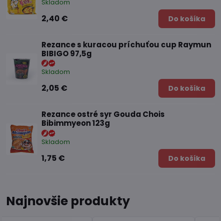
Skladom
2,40 €
Do košíka
Rezance s kuracou príchuťou cup Raymun
BIBIGO 97,5g
Skladom
2,05 €
Do košíka
Rezance ostré syr Gouda Chois
Bibimmyeon 123g
Skladom
1,75 €
Do košíka
Najnovšie produkty