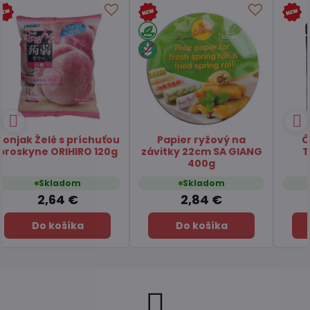
Čaj Matcha Yuzu
Čaj zelený pražený
TSUBOICHI 5x10g
Hojicha latte TSUBOICHI
100g
Skladom
Skladom
7,45 €
6,49 €
Do košíka
Do košíka