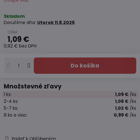
Čítajte viac
Skladom
Doručíme dňa:
Utorok
11.8.2026
1,09 €
0,92 €
bez DPH
Do košíka
Množstevné zľavy
1
ks:
1,09 €
/ks
2-4
ks:
1,06 €
/ks
5-7
ks:
1,02 €
/ks
8
ks
a viac
:
0,99 €
/ks
Pridať k Obľúbeným