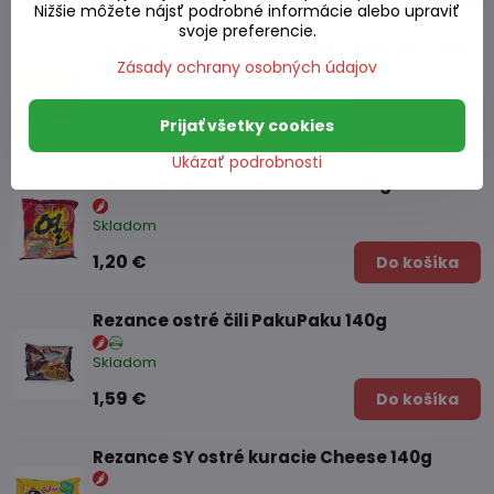
Nižšie môžete nájsť podrobné informácie alebo upraviť
svoje preferencie.
Rezance ostré Chachajang PakuPaku 140g
Zásady ochrany osobných údajov
Skladom
1,70 €
Prijať všetky cookies
Do košíka
Ukázať podrobnosti
Rezance Yeol Ramen OTTOGI 120g
Skladom
1,20 €
Do košíka
Rezance ostré čili PakuPaku 140g
Skladom
1,59 €
Do košíka
Rezance SY ostré kuracie Cheese 140g