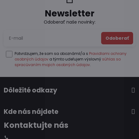
Newsletter
Odoberať naše novinky:
Odoberať
Potvrdzujem, že som sa oboznámil/a s
Pravidlami ochrany
osobných údajov
a týmto udeľujem výslovný
súhlas so
spracúvaním mojich osobných údajov
.
Dôležité odkazy
Kde nás nájdete
Kontaktujte nás