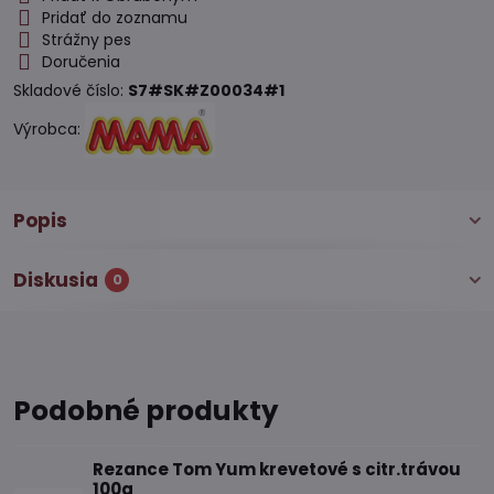
Pridať do zoznamu
Strážny pes
Doručenia
Skladové číslo:
S7#SK#Z00034#1
Výrobca:
Popis
Diskusia
0
Podobné produkty
Rezance Tom Yum krevetové s citr.trávou
100g