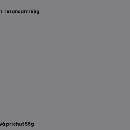
it. rezancami 56g
vá príchuť 55g