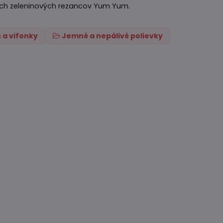
ých zeleninových rezancov Yum Yum.
 a vifonky
Jemné a nepálivé polievky