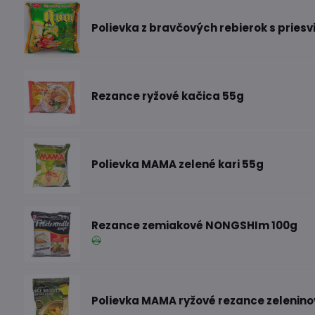
Polievka z bravčových rebierok s priesv
Rezance ryžové kačica 55g
Polievka MAMA zelené kari 55g
Rezance zemiakové NONGSHIm 100g
Polievka MAMA ryžové rezance zelenino