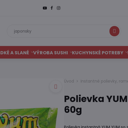
Hľadať
DKÉ A SLANÉ
VÝROBA SUSHI
KUCHYNSKÉ POTREBY
Úvod
Instantné polievky, ram
Polievka YUM
60g
Polievka instantná YUM YUM so z