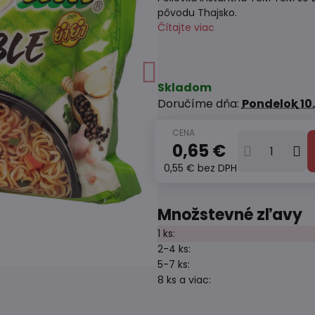
pôvodu Thajsko.
Čítajte viac
Skladom
Doručíme dňa:
Pondelok
10
0,65 €
0,55 €
bez DPH
Množstevné zľavy
1
ks:
2-4
ks:
5-7
ks:
8
ks
a viac
: