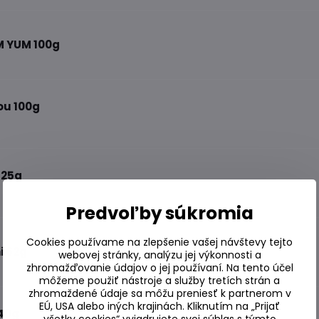
M YUM 100g
ou 100g
125g
Predvoľby súkromia
Cookies používame na zlepšenie vašej návštevy tejto
i 62g
webovej stránky, analýzu jej výkonnosti a
zhromažďovanie údajov o jej používaní. Na tento účel
môžeme použiť nástroje a služby tretích strán a
zhromaždené údaje sa môžu preniesť k partnerom v
EÚ, USA alebo iných krajinách. Kliknutím na „Prijať
40g