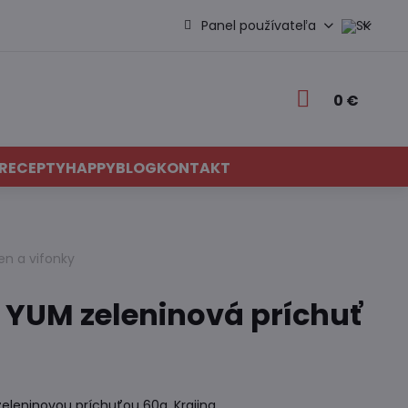
Panel používateľa
0 €
RECEPTY
HAPPYBLOG
KONTAKT
en a vifonky
 YUM zeleninová príchuť
eleninovou príchuťou 60g. Krajina