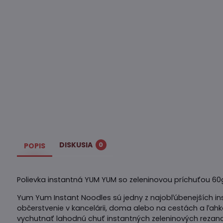
DISKUSIA
0
POPIS
Polievka instantná YUM YUM so zeleninovou príchuťou 60g
Yum Yum Instant Noodles sú jedny z najobľúbenejších ins
občerstvenie v kancelárii, doma alebo na cestách a ľahko
vychutnať lahodnú chuť instantných zeleninových rezanc