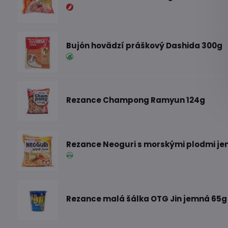
Bujón hovädzí práškový Dashida 300g
Rezance Champong Ramyun 124g
Rezance Neoguri s morskými plodmi je
Rezance malá šálka OTG Jin jemná 65g