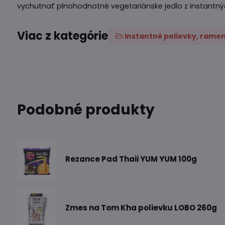
vychutnať plnohodnotné vegetariánske jedlo z instantn
Viac z kategórie
Instantné polievky, ramen
Podobné produkty
Rezance Pad Thaii YUM YUM 100g
Zmes na Tom Kha polievku LOBO 260g