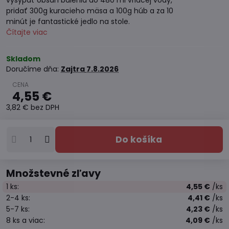
vysypať obsah balenia do 480 ml vriacej vody,
pridať 300g kuracieho mäsa a 100g húb a za 10
minút je fantastické jedlo na stole.
Čítajte viac
Skladom
Doručíme dňa:
Zajtra
7.8.2026
4,55 €
3,82 €
bez DPH
Do košíka
Množstevné zľavy
1
ks:
4,55 €
/ks
2-4
ks:
4,41 €
/ks
5-7
ks:
4,23 €
/ks
8
ks
a viac
:
4,09 €
/ks