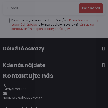
Odoberať
Potvrdzujem, že som sa oboznámil/a s
Pravidlami ochrany
osobných údajov
a týmto udeľujem výslovný
súhlas so
spracúvaním mojich osobných údajov
.
Dôležité odkazy
Kde nás nájdete
Kontaktujte nás
+421/417631803
happywok@happywok.sk