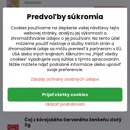
Skladom
6,85 €
Do košíka
Predvoľby súkromia
Čaj zelený (100 vrecúšok) 200g
Cookies používame na zlepšenie vašej návštevy tejto
webovej stránky, analýzu jej výkonnosti a
Skladom
zhromažďovanie údajov o jej používaní. Na tento účel
5,95 €
Do košíka
môžeme použiť nástroje a služby tretích strán a
zhromaždené údaje sa môžu preniesť k partnerom v EÚ,
USA alebo iných krajinách. Kliknutím na „Prijať všetky
Čaj citronový s medom 500g
cookies“ vyjadrujete svoj súhlas s týmto spracovaním.
Skladom
Nižšie môžete nájsť podrobné informácie alebo upraviť
svoje preferencie.
6,90 €
Do košíka
Zásady ochrany osobných údajov
Káva kórejská mix mocha gold 12g x 100
Prijať všetky cookies
Skladom
30,45 €
Ukázať podrobnosti
Do košíka
Čaj z kórejského červeného ženšeňu zlatý
3g