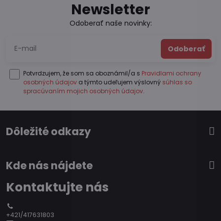
Newsletter
Odoberať naše novinky:
Odoberať
Potvrdzujem, že som sa oboznámil/a s
Pravidlami ochrany
osobných údajov
a týmto udeľujem výslovný
súhlas so
spracúvaním mojich osobných údajov
.
Dôležité odkazy
Kde nás nájdete
Kontaktujte nás
+421/417631803