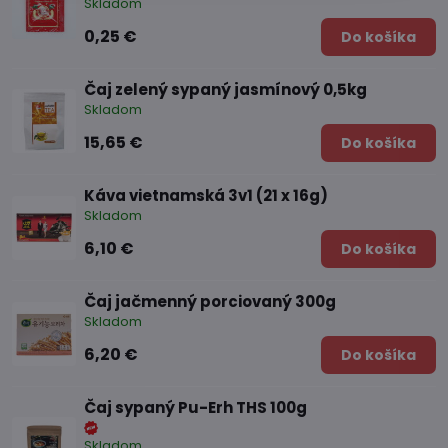
Skladom
0,25 €
Do košíka
Čaj zelený sypaný jasmínový 0,5kg
Skladom
15,65 €
Do košíka
Káva vietnamská 3v1 (21 x 16g)
Skladom
6,10 €
Do košíka
Čaj jačmenný porciovaný 300g
Skladom
6,20 €
Do košíka
Čaj sypaný Pu-Erh THS 100g
Skladom