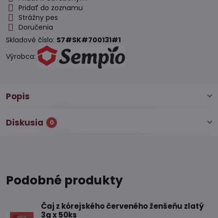
Pridať do zoznamu
Strážny pes
Doručenia
Skladové číslo:
S7#SK#700131#1
Výrobca:
Popis
Diskusia
0
Podobné produkty
Čaj z kórejského červeného ženšeňu zlatý
3g x 50ks