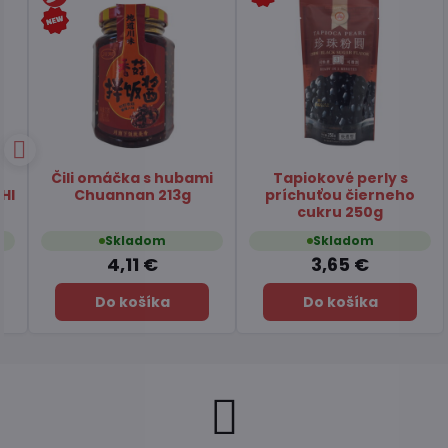
Čili omáčka s hubami
Tapiokové perly s
HI
Chuannan 213g
príchuťou čierneho
cukru 250g
Skladom
Skladom
4,11 €
3,65 €
Do košíka
Do košíka