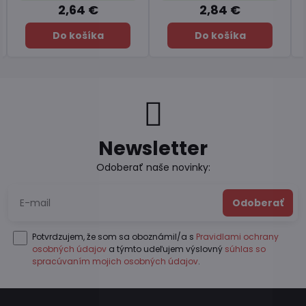
7,45 €
6,49 €
Do košíka
Do košíka
Newsletter
Odoberať naše novinky:
Odoberať
Potvrdzujem, že som sa oboznámil/a s
Pravidlami ochrany
osobných údajov
a týmto udeľujem výslovný
súhlas so
spracúvaním mojich osobných údajov
.