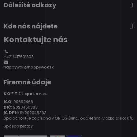
Dôležité odkazy
Kde nás nájdete
Kontaktujte nás
+421/417631803
happywok@happywok.sk
Firemné údaje
S O F T E L spol. s r. o.
IČO:
00692468
DIČ:
2020450333
IČ DPH:
SK202045333
Spoločnosť je zapísaná v OR OS Žilina, oddiel Sro, vložka číslo: 6/L
Spôsob platby