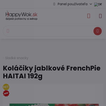
Panel používateľa
Hľadať
Sladké snacky
Koláčiky jablkové FrenchPie
HAITAI 192g