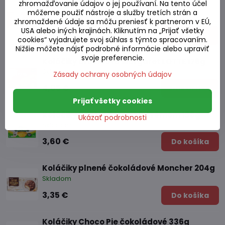
zhromažďovanie údajov o jej používaní. Na tento účel
môžeme použiť nástroje a služby tretích strán a
Skladom
zhromaždené údaje sa môžu preniesť k partnerom v EÚ,
USA alebo iných krajinách. Kliknutím na „Prijať všetky
5,69 €
Do košíka
cookies“ vyjadrujete svoj súhlas s týmto spracovaním.
Nižšie môžete nájsť podrobné informácie alebo upraviť
svoje preferencie.
Koláčiky arašidové Margaret LOTTE 176g
Skladom
Zásady ochrany osobných údajov
4,05 €
Do košíka
Prijať všetky cookies
Koláčiky Custard s vaječ. krémom 138g
Ukázať podrobnosti
Skladom
3,60 €
Do košíka
Koláčiky plnené čokoládové Moncher 204g
Skladom
3,35 €
Do košíka
Koláčiky Choco Pie čokoládové 336g