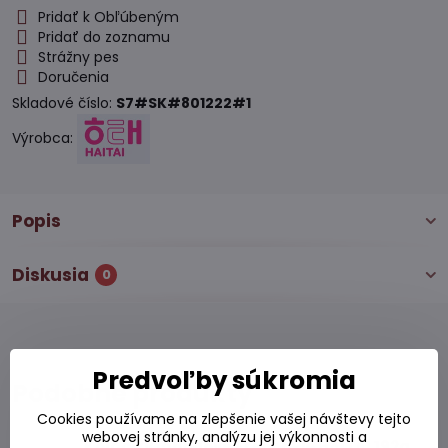
Pridať k Obľúbeným
Pridať do zoznamu
Strážny pes
Doručenia
Skladové číslo:
S7#SK#801222#1
Výrobca:
Popis
Diskusia
0
Predvoľby súkromia
Podobné produkty
Cookies používame na zlepšenie vašej návštevy tejto
webovej stránky, analýzu jej výkonnosti a
Koláčiky jahodové FrenchPie HAITAI 192g