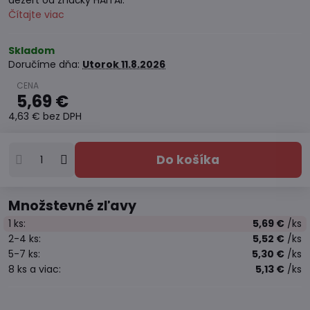
dezert od značky HAITAI.
Čítajte viac
Skladom
Doručíme dňa:
Utorok
11.8.2026
5,69 €
4,63 €
bez DPH
Do košíka
Množstevné zľavy
1
ks:
5,69 €
/ks
2-4
ks:
5,52 €
/ks
5-7
ks:
5,30 €
/ks
8
ks
a viac
:
5,13 €
/ks