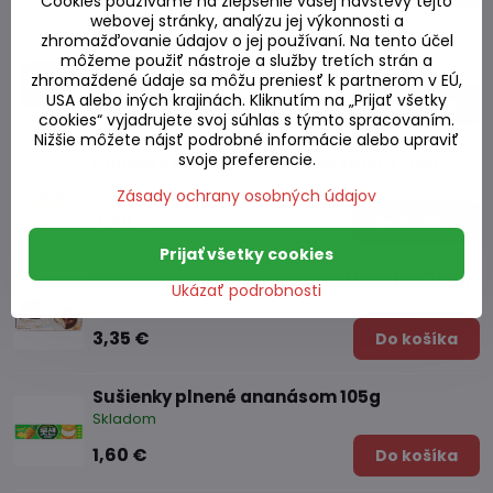
Cookies používame na zlepšenie vašej návštevy tejto
webovej stránky, analýzu jej výkonnosti a
zhromažďovanie údajov o jej používaní. Na tento účel
Koláčiky Choco Pie čokoládové 336g
môžeme použiť nástroje a služby tretích strán a
Skladom
zhromaždené údaje sa môžu preniesť k partnerom v EÚ,
USA alebo iných krajinách. Kliknutím na „Prijať všetky
4,55 €
Do košíka
cookies“ vyjadrujete svoj súhlas s týmto spracovaním.
Nižšie môžete nájsť podrobné informácie alebo upraviť
svoje preferencie.
Koláčiky Custard s vaječ. krémom 138g
Skladom
Zásady ochrany osobných údajov
3,60 €
Do košíka
Prijať všetky cookies
Koláčiky plnené čokoládové Moncher 204g
Ukázať podrobnosti
Skladom
3,35 €
Do košíka
Sušienky plnené ananásom 105g
Skladom
1,60 €
Do košíka