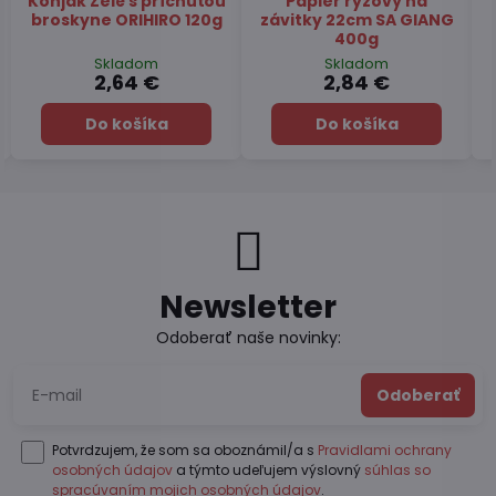
Čaj Matcha Yuzu
Čaj zelený pražený
TSUBOICHI 5x10g
Hojicha latte TSUBOICHI
100g
Skladom
Skladom
7,45 €
6,49 €
Do košíka
Do košíka
Newsletter
Odoberať naše novinky:
Odoberať
Potvrdzujem, že som sa oboznámil/a s
Pravidlami ochrany
osobných údajov
a týmto udeľujem výslovný
súhlas so
spracúvaním mojich osobných údajov
.