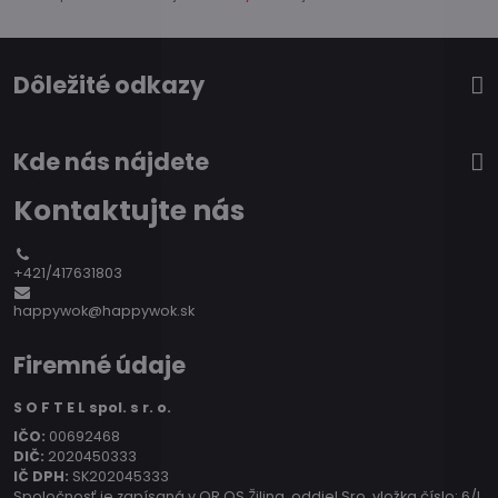
Dôležité odkazy
Kde nás nájdete
Kontaktujte nás
+421/417631803
happywok@happywok.sk
Firemné údaje
S O F T E L spol. s r. o.
IČO:
00692468
DIČ:
2020450333
IČ DPH:
SK202045333
Spoločnosť je zapísaná v OR OS Žilina, oddiel Sro, vložka číslo: 6/L