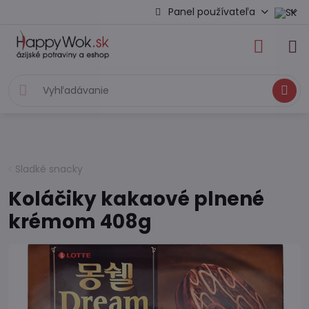
Panel používateľa
Hľadať
Sladké snacky
Koláčiky kakaové plnené
krémom 408g