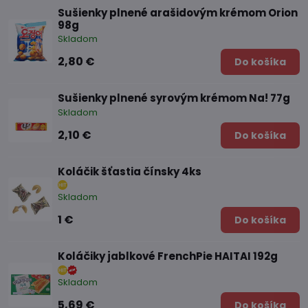
Sušienky plnené arašidovým krémom Orion
98g
Skladom
2,80 €
Do košíka
Sušienky plnené syrovým krémom Na! 77g
Skladom
2,10 €
Do košíka
Koláčik šťastia čínsky 4ks
Skladom
1 €
Do košíka
Koláčiky jablkové FrenchPie HAITAI 192g
Skladom
5,69 €
Do košíka