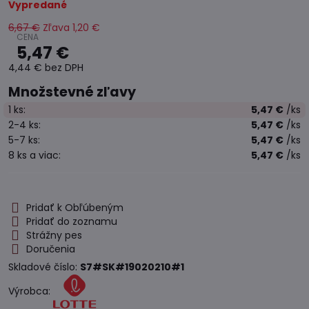
Vypredané
6,67 €
Zľava
1,20 €
5,47 €
4,44 €
bez DPH
Množstevné zľavy
1
ks:
5,47 €
/ks
2-4
ks:
5,47 €
/ks
5-7
ks:
5,47 €
/ks
8
ks
a viac
:
5,47 €
/ks
Pridať k Obľúbeným
Pridať do zoznamu
Strážny pes
Doručenia
Skladové číslo:
S7#SK#19020210#1
Výrobca: