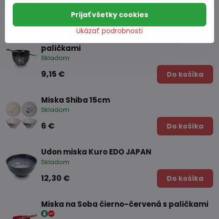
15,20 €
Do košíka
Prijať všetky cookies
Ukázať podrobnosti
Miska na Soba sivočierna so znakmi "Fu" a
paličkami
Skladom
9,15 €
Do košíka
Miska Shiba 15cm
Skladom
6 €
Do košíka
Udon miska Kuro EDO JAPAN
Skladom
12,30 €
Do košíka
Miska na Soba čierno-červená s paličkami