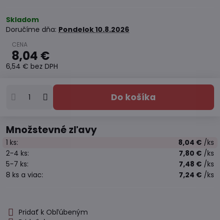
Skladom
Doručíme dňa:
Pondelok
10.8.2026
8,04 €
6,54 €
bez DPH
Do košíka
Množstevné zľavy
1
ks:
8,04 €
/ks
2-4
ks:
7,80 €
/ks
5-7
ks:
7,48 €
/ks
8
ks
a viac
:
7,24 €
/ks
Pridať k Obľúbeným