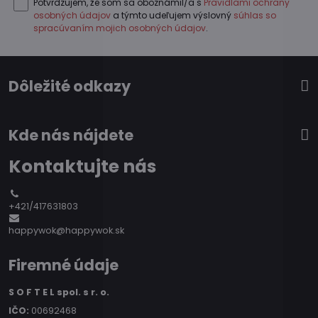
Potvrdzujem, že som sa oboznámil/a s
Pravidlami ochrany
osobných údajov
a týmto udeľujem výslovný
súhlas so
spracúvaním mojich osobných údajov
.
Dôležité odkazy
Kde nás nájdete
Kontaktujte nás
+421/417631803
happywok@happywok.sk
Firemné údaje
S O F T E L spol. s r. o.
IČO:
00692468