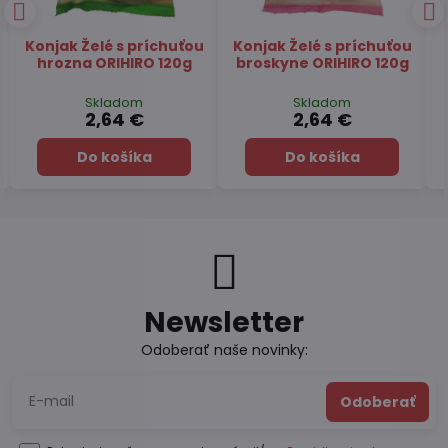
Papier ryžový na
Čaj Matcha Yuzu
závitky 22cm SA GIANG
TSUBOICHI 5x10g
400g
Skladom
Skladom
2,84 €
7,45 €
Do košíka
Do košíka
Newsletter
Odoberať naše novinky:
Odoberať