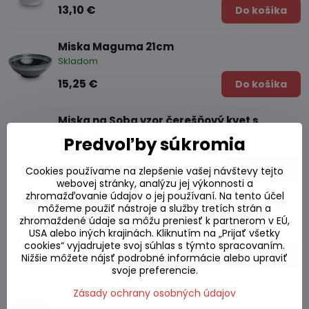
13,10 €
Do košíka
Miska Maguma 21cm
Skladom
15,25 €
Do košíka
Miska na Soba vzor čerešňový kvet s
paličkami
Predvoľby súkromia
Skladom
11,21 €
Do košíka
Cookies používame na zlepšenie vašej návštevy tejto
webovej stránky, analýzu jej výkonnosti a
zhromažďovanie údajov o jej používaní. Na tento účel
Miska na omáčku dvojitá s motívom Sakury
môžeme použiť nástroje a služby tretích strán a
zhromaždené údaje sa môžu preniesť k partnerom v EÚ,
Skladom
USA alebo iných krajinách. Kliknutím na „Prijať všetky
cookies“ vyjadrujete svoj súhlas s týmto spracovaním.
3,95 €
Do košíka
Nižšie môžete nájsť podrobné informácie alebo upraviť
svoje preferencie.
Miska kórejská Dolsot
Zásady ochrany osobných údajov
Skladom