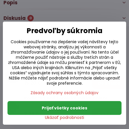
Popis
Diskusia
0
Predvoľby súkromia
Cookies používame na zlepšenie vašej návštevy tejto
webovej stránky, analýzu jej výkonnosti a
Podobné produkty
zhromažďovanie údajov o jej používaní. Na tento účel
môžeme použiť nástroje a služby tretích strán a
zhromaždené údaje sa môžu preniesť k partnerom v EÚ,
Miska kórejská Dolsot
USA alebo iných krajinách. Kliknutím na „Prijať všetky
cookies“ vyjadrujete svoj súhlas s týmto spracovaním.
Skladom
Nižšie môžete nájsť podrobné informácie alebo upraviť
15,20 €
Do košíka
svoje preferencie.
Zásady ochrany osobných údajov
Podložka pod kórejskú misku Dolsot
Skladom
Prijať všetky cookies
3,25 €
Do košíka
Ukázať podrobnosti