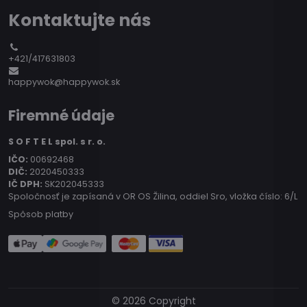
Kontaktujte nás
+421/417631803
happywok@happywok.sk
Firemné údaje
S O F T E L spol. s r. o.
IČO:
00692468
DIČ:
2020450333
IČ DPH:
SK202045333
Spoločnosť je zapísaná v OR OS Žilina, oddiel Sro, vložka číslo: 6/L
Spôsob platby
©
2026
Copyright