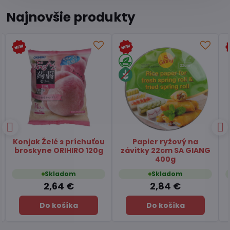
Najnovšie produkty
Čaj Matcha Yuzu
Čaj zelený pražený
TSUBOICHI 5x10g
Hojicha latte TSUBOICHI
100g
Skladom
Skladom
7,45 €
6,49 €
Do košíka
Do košíka