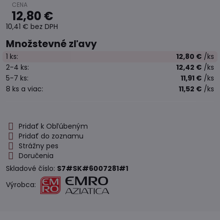
12,80 €
10,41 €
bez DPH
Množstevné zľavy
1
ks:
12,80 €
/ks
2-4
ks:
12,42 €
/ks
5-7
ks:
11,91 €
/ks
8
ks
a viac
:
11,52 €
/ks
Pridať k Obľúbeným
Pridať do zoznamu
Strážny pes
Doručenia
Skladové číslo:
S7#SK#6007281#1
Výrobca: