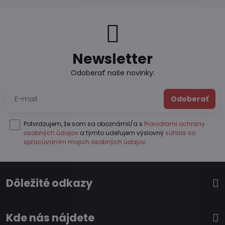
Newsletter
Odoberať naše novinky:
Odoberať
Potvrdzujem, že som sa oboznámil/a s
Pravidlami ochrany
osobných údajov
a týmto udeľujem výslovný
súhlas so
spracúvaním mojich osobných údajov
.
Dôležité odkazy
Kde nás nájdete