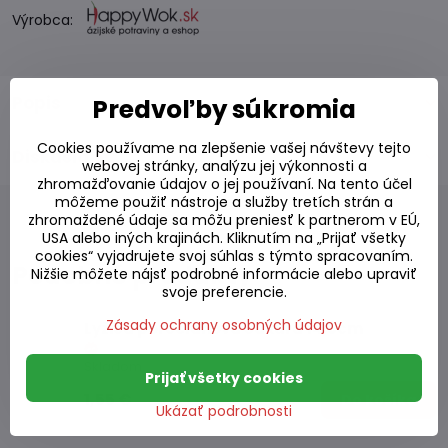
Výrobca:
Popis
Predvoľby súkromia
Cookies používame na zlepšenie vašej návštevy tejto
Diskusia
0
webovej stránky, analýzu jej výkonnosti a
zhromažďovanie údajov o jej používaní. Na tento účel
môžeme použiť nástroje a služby tretích strán a
zhromaždené údaje sa môžu preniesť k partnerom v EÚ,
USA alebo iných krajinách. Kliknutím na „Prijať všetky
cookies“ vyjadrujete svoj súhlas s týmto spracovaním.
Podobné produkty
Nižšie môžete nájsť podrobné informácie alebo upraviť
svoje preferencie.
Zásady ochrany osobných údajov
Lyžica porcelánová Sakura 14,5cm
Skladom
Prijať všetky cookies
1,55 €
Do košíka
Ukázať podrobnosti