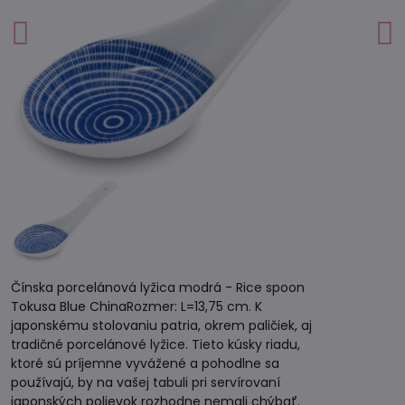
Čínska porcelánová lyžica modrá - Rice spoon
Tokusa Blue ChinaRozmer: L=13,75 cm. K
japonskému stolovaniu patria, okrem paličiek, aj
tradičné porcelánové lyžice. Tieto kúsky riadu,
ktoré sú príjemne vyvážené a pohodlne sa
používajú, by na vašej tabuli pri servírovaní
japonských polievok rozhodne nemali chýbať.