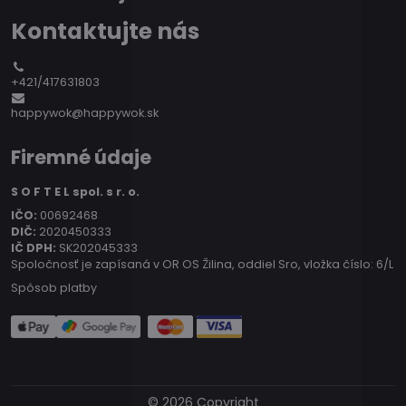
Kontaktujte nás
+421/417631803
happywok@happywok.sk
Firemné údaje
S O F T E L spol. s r. o.
IČO:
00692468
DIČ:
2020450333
IČ DPH:
SK202045333
Spoločnosť je zapísaná v OR OS Žilina, oddiel Sro, vložka číslo: 6/L
Spôsob platby
©
2026
Copyright