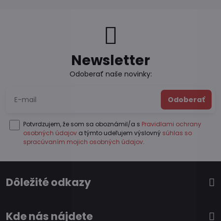
Newsletter
Odoberať naše novinky:
Odoberať
Potvrdzujem, že som sa oboznámil/a s
Pravidlami ochrany
osobných údajov
a týmto udeľujem výslovný
súhlas so
spracúvaním mojich osobných údajov
.
Dôležité odkazy
Kde nás nájdete