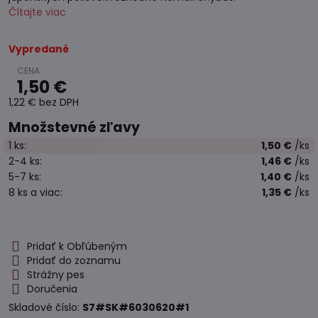
Čítajte viac
Vypredané
1,50 €
1,22 €
bez DPH
Množstevné zľavy
1
ks:
1,50 €
/ks
2-4
ks:
1,46 €
/ks
5-7
ks:
1,40 €
/ks
8
ks
a viac
:
1,35 €
/ks
Pridať k Obľúbeným
Pridať do zoznamu
Strážny pes
Doručenia
Skladové číslo:
S7#SK#6030620#1