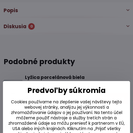
Popis
Diskusia
0
Podobné produkty
Lyžica porcelánová biela
Predvoľby súkromia
Skladom
0,60 €
Do košíka
Cookies používame na zlepšenie vašej návštevy tejto
webovej stránky, analýzu jej výkonnosti a
zhromažďovanie údajov o jej používaní. Na tento účel
Lyžica porcelánová čierna
môžeme použiť nástroje a služby tretích strán a
Skladom
zhromaždené údaje sa môžu preniesť k partnerom v EÚ,
USA alebo iných krajinách. Kliknutím na „Prijať všetky
0,60 €
Do košíka