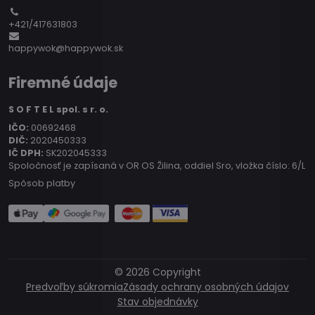
+421/417631803
happywok@happywok.sk
Firemné údaje
S O F T E L spol. s r. o.
IČO:
00692468
DIČ:
2020450333
IČ DPH:
SK202045333
Spoločnosť je zapísaná v OR OS Žilina, oddiel Sro, vložka číslo: 6/L
Spôsob platby
©
2026
Copyright
Predvoľby súkromia
Zásady ochrany osobných údajov
Stav objednávky