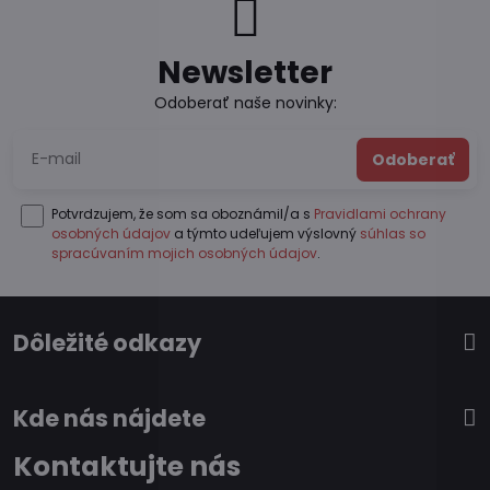
Newsletter
Odoberať naše novinky:
Odoberať
Potvrdzujem, že som sa oboznámil/a s
Pravidlami ochrany
osobných údajov
a týmto udeľujem výslovný
súhlas so
spracúvaním mojich osobných údajov
.
Dôležité odkazy
Kde nás nájdete
Kontaktujte nás