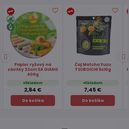
Čaj zelený pražený
Čili omáčka s hubami
Hojicha latte TSUBOICHI
Chuannan 213g
100g
Skladom
Skladom
6,49 €
4,11 €
Do košíka
Do košíka