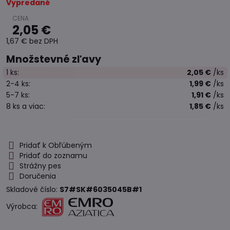
Vypredané
2,05 €
1,67 €
bez DPH
Množstevné zľavy
1
ks:
2,05 €
/ks
2-4
ks:
1,99 €
/ks
5-7
ks:
1,91 €
/ks
8
ks
a viac
:
1,85 €
/ks
Pridať k Obľúbeným
Pridať do zoznamu
Strážny pes
Doručenia
Skladové číslo:
S7#SK#6035045B#1
Výrobca: