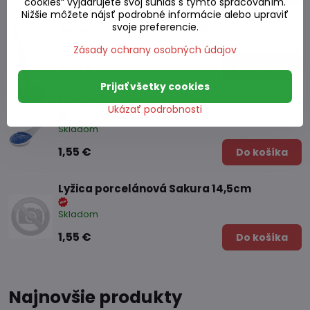
cookies“ vyjadrujete svoj súhlas s týmto spracovaním.
Nižšie môžete nájsť podrobné informácie alebo upraviť
svoje preferencie.
Ramen lyžica z bambusu 18cm
Skladom
Zásady ochrany osobných údajov
2,05 €
Do košíka
Prijať všetky cookies
Lyžica porcelánová modrá
Ukázať podrobnosti
Skladom
1,55 €
Do košíka
Lyžica porcelánová Sakura 14,5cm
Skladom
1,55 €
Do košíka
Najnovšie produkty