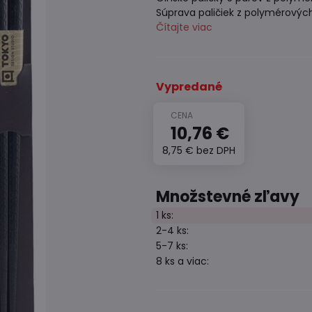
Súprava paličiek z polymérových
Čítajte viac
Vypredané
10,76 €
8,75 €
bez DPH
Množstevné zľavy
1
ks:
2-4
ks:
5-7
ks:
8
ks
a viac
: