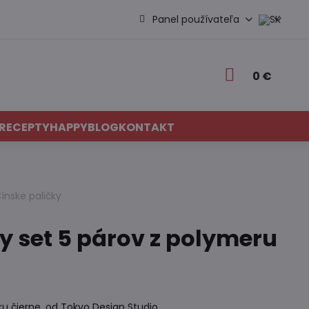
Panel používateľa
0 €
RECEPTY
HAPPYBLOG
KONTAKT
ínske paličky
y set 5 párov z polymeru
ru čierne, od Tokyo Design Studio.