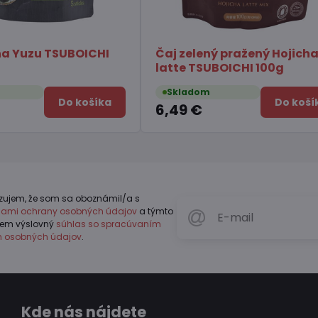
j zelený pražený Hojicha
Čili omáčka s huba
tte TSUBOICHI 100g
Chuannan 213g
kladom
Skladom
Do košíka
49 €
4,11 €
zujem, že som sa oboznámil/a s
dlami ochrany osobných údajov
a týmto
jem výslovný
súhlas so spracúvaním
h osobných údajov
.
Kde nás nájdete