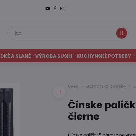
Hľadať
DKÉ A SLANÉ
VÝROBA SUSHI
KUCHYNSKÉ POTREBY
Úvod
Kuchynské potreby
Č
Čínske paličk
čierne
Čínske paličky 5 párov z polyme