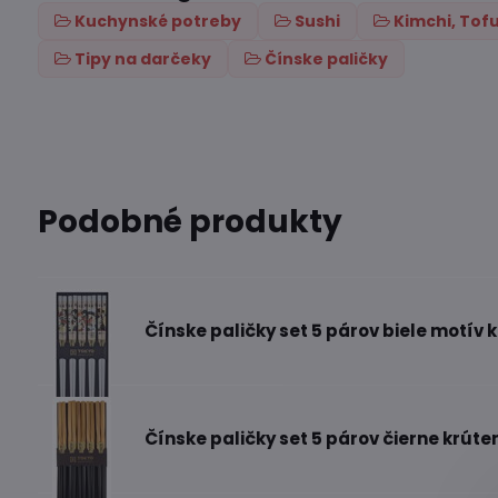
Kuchynské potreby
Sushi
Kimchi, Tof
Tipy na darčeky
Čínske paličky
Podobné produkty
Čínske paličky set 5 párov biele motív
Čínske paličky set 5 párov čierne krúte