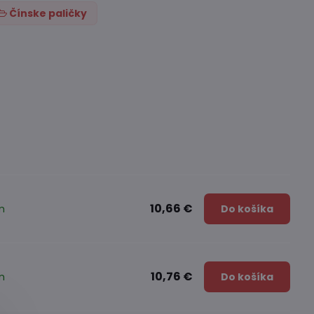
Čínske paličky
10,66 €
m
Do košíka
10,76 €
m
Do košíka