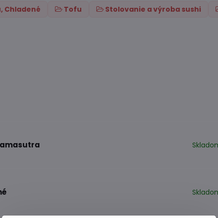
u, Chladené
Tofu
Stolovanie a výroba sushi
 kamasutra
Sklado
né
Sklado