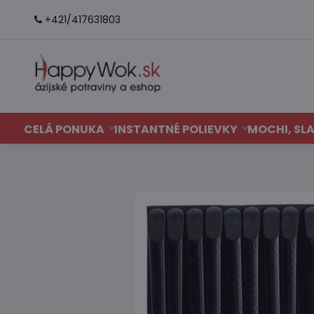
+421/417631803
CELÁ PONUKA
INSTANTNÉ POLIEVKY
MOCHI, SLA