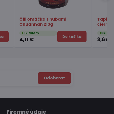
mi
Tapiokové perly s príchuťou
čierneho cukru 250g
Skladom
Do košíka
Do košíka
3,65 €
Odoberať
Firemné údaje