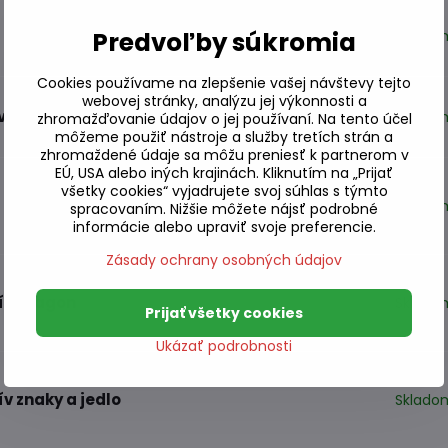
é krútené
Predvoľby súkromia
Sklado
Cookies používame na zlepšenie vašej návštevy tejto
webovej stránky, analýzu jej výkonnosti a
v krabičke
Sklado
zhromažďovanie údajov o jej používaní. Na tento účel
môžeme použiť nástroje a služby tretích strán a
zhromaždené údaje sa môžu preniesť k partnerom v
EÚ, USA alebo iných krajinách. Kliknutím na „Prijať
všetky cookies“ vyjadrujete svoj súhlas s týmto
Sklado
spracovaním. Nižšie môžete nájsť podrobné
informácie alebo upraviť svoje preferencie.
Zásady ochrany osobných údajov
tív Dragon
Sklado
Prijať všetky cookies
Ukázať podrobnosti
v znaky a jedlo
Sklado