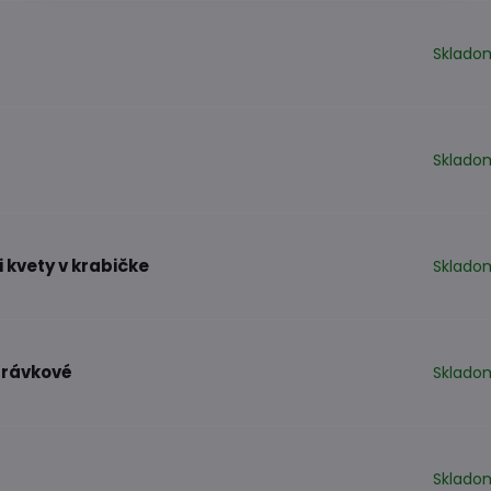
Sklado
Sklado
 kvety v krabičke
Sklado
právkové
Sklado
Sklado