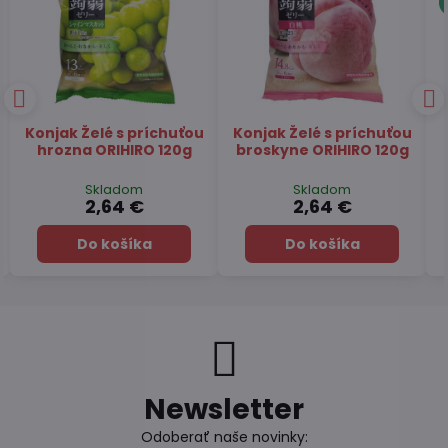
Papier ryžový na
Čaj Matcha Yuzu
závitky 22cm SA GIANG
TSUBOICHI 5x10g
400g
Skladom
Skladom
2,84 €
7,45 €
Do košíka
Do košíka
Newsletter
Odoberať naše novinky: