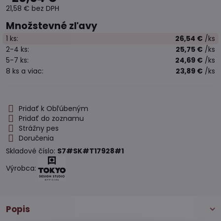
21,58 €
bez DPH
Množstevné zľavy
1
ks:
26,54 €
/ks
2-4
ks:
25,75 €
/ks
5-7
ks:
24,69 €
/ks
8
ks
a viac
:
23,89 €
/ks
Pridať k Obľúbeným
Pridať do zoznamu
Strážny pes
Doručenia
Skladové číslo:
S7#SK#T17928#1
Výrobca:
Popis