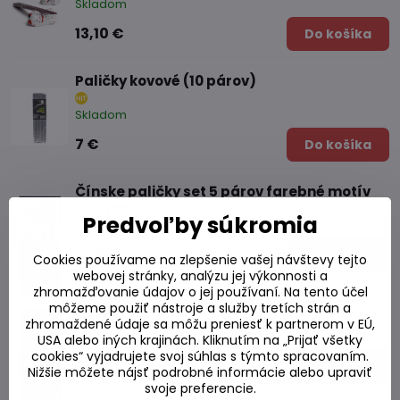
Skladom
13,10 €
Do košíka
Paličky kovové (10 párov)
Skladom
7 €
Do košíka
Čínske paličky set 5 párov farebné motív
Dragon
Predvoľby súkromia
Skladom
10,66 €
Do košíka
Cookies používame na zlepšenie vašej návštevy tejto
webovej stránky, analýzu jej výkonnosti a
zhromažďovanie údajov o jej používaní. Na tento účel
Čínske paličky set 5 párov farebné motív
môžeme použiť nástroje a služby tretích strán a
znaky a jedlo
zhromaždené údaje sa môžu preniesť k partnerom v EÚ,
Skladom
USA alebo iných krajinách. Kliknutím na „Prijať všetky
cookies“ vyjadrujete svoj súhlas s týmto spracovaním.
10,66 €
Do košíka
Nižšie môžete nájsť podrobné informácie alebo upraviť
svoje preferencie.