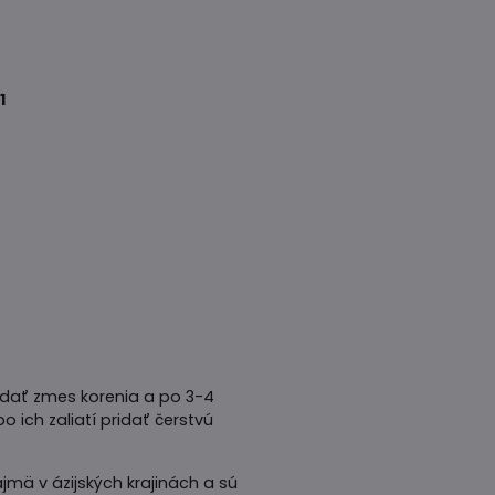
1
idať zmes korenia a po 3-4
ich zaliatí pridať čerstvú
mä v ázijských krajinách a sú