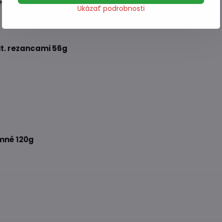
priesvit. rezancami 55g
Ukázať podrobnosti
it. rezancami 56g
mné 120g