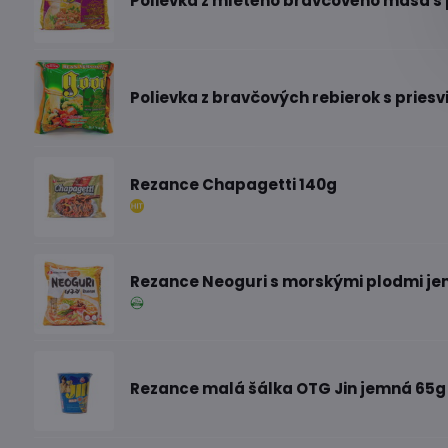
Polievka z mletého bravčového mäsa s 
Polievka z bravčových rebierok s priesv
Rezance Chapagetti 140g
Rezance Neoguri s morskými plodmi je
Rezance malá šálka OTG Jin jemná 65g