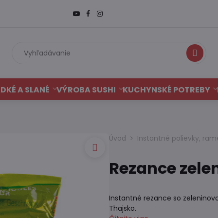
Hľadať
DKÉ A SLANÉ
VÝROBA SUSHI
KUCHYNSKÉ POTREBY
Úvod
Instantné polievky, ram
Rezance zele
Instantné rezance so zeleninov
Thajsko.