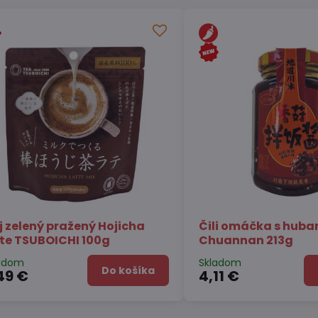
stré syr Gouda
Konjak Želé s príchuťou
immyeon 123g
broskyne ORIHIRO 120g
Skladom
Do košíka
Do koší
2,64 €