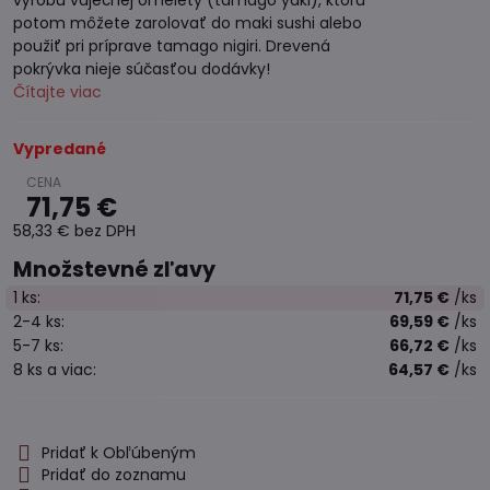
výrobu vaječnej omelety (tamago yaki), ktorú
potom môžete zarolovať do maki sushi alebo
použiť pri príprave tamago nigiri. Drevená
pokrývka nieje súčasťou dodávky!
Čítajte viac
Vypredané
71,75 €
58,33 €
bez DPH
Množstevné zľavy
1
ks:
71,75 €
/ks
2-4
ks:
69,59 €
/ks
5-7
ks:
66,72 €
/ks
8
ks
a viac
:
64,57 €
/ks
Pridať k Obľúbeným
Pridať do zoznamu