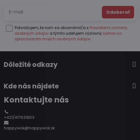
Odoberať
Potvrdzujem, že som sa oboznámil/a s
Pravidlami ochrany
osobných údajov
a týmto udeľujem výslovný
súhlas so
spracúvaním mojich osobných údajov
.
Dôležité odkazy
Kde nás nájdete
Kontaktujte nás
+421/417631803
happywok@happywok.sk