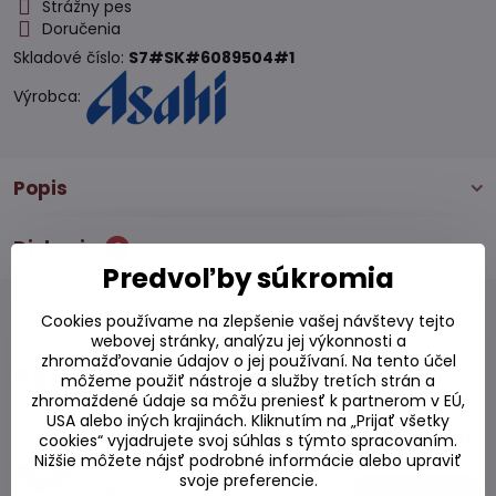
Strážny pes
Doručenia
Skladové číslo:
S7#SK#6089504#1
Výrobca:
Popis
Diskusia
0
Predvoľby súkromia
Cookies používame na zlepšenie vašej návštevy tejto
webovej stránky, analýzu jej výkonnosti a
zhromažďovanie údajov o jej používaní. Na tento účel
Podobné produkty
môžeme použiť nástroje a služby tretích strán a
zhromaždené údaje sa môžu preniesť k partnerom v EÚ,
USA alebo iných krajinách. Kliknutím na „Prijať všetky
Panvica Tamago na indukciu 22cm x 23cm
cookies“ vyjadrujete svoj súhlas s týmto spracovaním.
Nižšie môžete nájsť podrobné informácie alebo upraviť
Skladom
svoje preferencie.