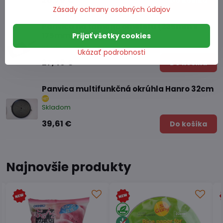
28,70 €
Do košíka
Zásady ochrany osobných údajov
Panvica na tamago omeletu (235mm x
175mm)
Prijať všetky cookies
Skladom
Ukázať podrobnosti
27,40 €
Do košíka
Panvica multifunkčná okrúhla Hanro 32cm
Skladom
39,61 €
Do košíka
Najnovšie produkty