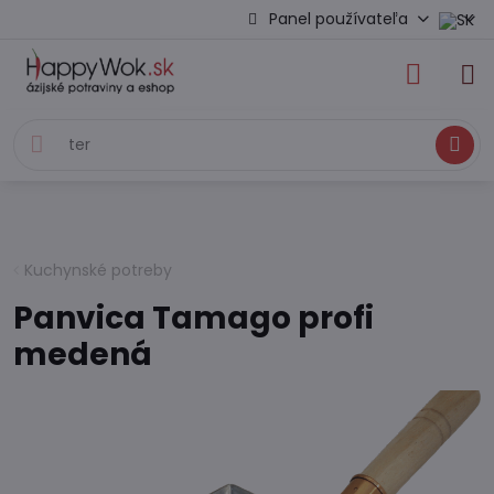
Panel používateľa
Hľadať
Kuchynské potreby
Panvica Tamago profi
medená