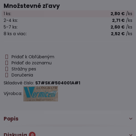
Množstevné zľavy
1
ks:
2,80 €
/ks
2-4
ks:
2,71 €
/ks
5-7
ks:
2,60 €
/ks
8
ks
a viac
:
2,52 €
/ks
Pridať k Obľúbeným
Pridať do zoznamu
Strážny pes
Doručenia
Skladové číslo:
S7#SK#504001A#1
Výrobca:
Popis
Diskusia
0