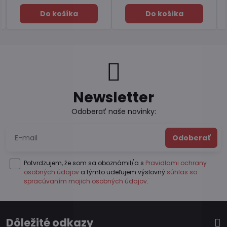
a
Do košíka
Do košíka
Newsletter
Odoberať naše novinky:
Odoberať
Potvrdzujem, že som sa oboznámil/a s
Pravidlami ochrany
osobných údajov
a týmto udeľujem výslovný
súhlas so
spracúvaním mojich osobných údajov
.
Dôležité odkazy