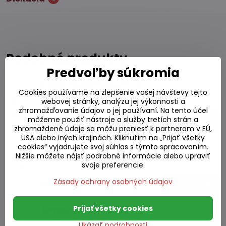
Podobné produkty
Predvoľby súkromia
Rezance priesvitné 250g
Cookies používame na zlepšenie vašej návštevy tejto
webovej stránky, analýzu jej výkonnosti a
Skladom
zhromažďovanie údajov o jej používaní. Na tento účel
môžeme použiť nástroje a služby tretích strán a
1,50 €
Do košíka
zhromaždené údaje sa môžu preniesť k partnerom v EÚ,
USA alebo iných krajinách. Kliknutím na „Prijať všetky
cookies“ vyjadrujete svoj súhlas s týmto spracovaním.
Rezance priesvitné 1 kg
Nižšie môžete nájsť podrobné informácie alebo upraviť
svoje preferencie.
Skladom
Zásady ochrany osobných údajov
6,55 €
Do košíka
Prijať všetky cookies
Rezance jemné 400g
Skladom
Ukázať podrobnosti