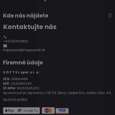
Kde nás nájdete
Kontaktujte nás
+421/417631803
happywok@happywok.sk
Firemné údaje
S O F T E L spol. s r. o.
IČO:
00692468
DIČ:
2020450333
IČ DPH:
SK202045333
Spoločnosť je zapísaná v OR OS Žilina, oddiel Sro, vložka číslo: 6/L
Spôsob platby