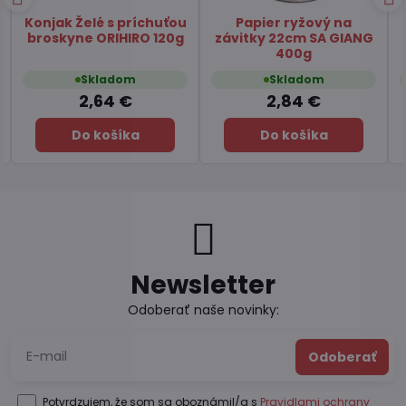
Čaj Matcha Yuzu
Čaj zelený pražený
TSUBOICHI 5x10g
Hojicha latte TSUBOICHI
100g
Skladom
Skladom
7,45 €
6,49 €
Do košíka
Do košíka
Newsletter
Odoberať naše novinky:
Odoberať
Potvrdzujem, že som sa oboznámil/a s
Pravidlami ochrany