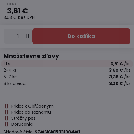
3,61 €
3,03 €
bez DPH
Do košíka
Množstevné zľavy
1
ks:
3,61 €
/ks
2-4
ks:
3,50 €
/ks
5-7
ks:
3,35 €
/ks
8
ks
a viac
:
3,25 €
/ks
Pridať k Obľúbeným
Pridať do zoznamu
Strážny pes
Doručenia
Skladové číslo:
S7#SK#15331004#1