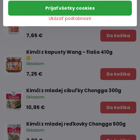
Prijať všetky cookies
Kimči reďkovka celá CHONGGA 500g
Ukázať podrobnosti
Skladom
7,65 €
Do košíka
Kimči z kapusty Wang - flaša 410g
Skladom
7,25 €
Do košíka
Kimči z mladej cibuľky Chongga 300g
Skladom
10,95 €
Do košíka
Kimči z mladej reďkovky Chongga 500g
Skladom