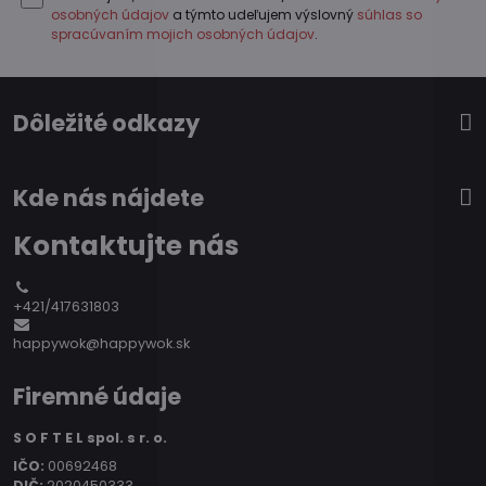
osobných údajov
a týmto udeľujem výslovný
súhlas so
spracúvaním mojich osobných údajov
.
Dôležité odkazy
Kde nás nájdete
Kontaktujte nás
+421/417631803
happywok@happywok.sk
Firemné údaje
S O F T E L spol. s r. o.
IČO:
00692468
DIČ:
2020450333