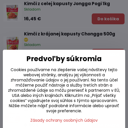
Kimči z celej kapusty Jongga Pogi 1kg
Skladom
16,45 €
Do košíka
Kimči z krájanej kapusty Chongga 500g
Skladom
7,15 €
Do košíka
Predvoľby súkromia
Kimči z krájanej kapusty Chongga 1000g
Cookies používame na zlepšenie vašej návštevy tejto
webovej stránky, analýzu jej výkonnosti a
zhromažďovanie údajov o jej používaní. Na tento účel
Skladom
môžeme použiť nástroje a služby tretích strán a
12,45 €
Do košíka
zhromaždené údaje sa môžu preniesť k partnerom v EÚ,
USA alebo iných krajinách. Kliknutím na „Prijať všetky
cookies“ vyjadrujete svoj súhlas s týmto spracovaním.
Kimči z krájanej kapusty Jongga - fľaša
Nižšie môžete nájsť podrobné informácie alebo upraviť
400g
svoje preferencie.
Skladom
Zásady ochrany osobných údajov
6,90 €
Do košíka