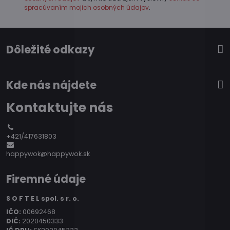
spracúvaním mojich osobných údajov
.
Dôležité odkazy
Kde nás nájdete
Kontaktujte nás
+421/417631803
happywok@happywok.sk
Firemné údaje
S O F T E L spol. s r. o.
IČO:
00692468
DIČ:
2020450333