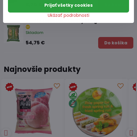
8,29 €
Do košíka
Prijať všetky cookies
Ukázať podrobnosti
Bonito tuniakové vločky 500g
Skladom
54,75 €
Do košíka
Najnovšie produkty