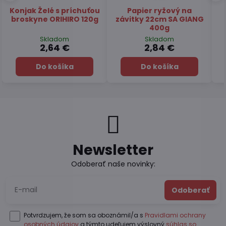
Čaj Matcha Yuzu
Čaj zelený pražený
TSUBOICHI 5x10g
Hojicha latte TSUBOICHI
100g
Skladom
Skladom
7,45 €
6,49 €
Do košíka
Do košíka
Newsletter
Odoberať naše novinky:
Odoberať
Potvrdzujem, že som sa oboznámil/a s
Pravidlami ochrany
osobných údajov
a týmto udeľujem výslovný
súhlas so