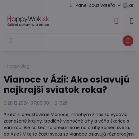
Panel používateľa
Hľadať
HappyBlog
Vianoce v Ázii: Ako oslavujú
najkrajší sviatok roka?
Pridané
Počet
20.12.2024 07:00:00
1926
zobrazení
? Keď si predstavíme Vianoce, mnohým z nás sa vybavia
zasnežené krajiny, tradičné vianočné trhy a vôňa škorice s
vanilkou. Ale čo keď sa presunieme na druhý koniec sveta,
do Ázie? V tejto časti sveta sa Vianoce oslavujú rôznorodými