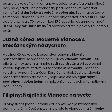
oslavuje ako deň plný romantiky, podobne ako Valentín. Mladé
páry sa vydávajú na prechádzky pod vianočnými svetlami,
vymieňajú si
darčeky a spoločne večerajú
. Zaujímavosťou je,
že mnoho Japoncov si na Vianoce objednáva jedlo z
KFC
. Táto
tradícia vznikla v 70. rokoch, keď KFC spustilo reklamnú kampaň
"
Kentucky for Christmas
," a odvtedy sa stala pevnou súčasťou
osláv.
Južná Kórea: Moderné Vianoce s
kresťanským nádychom
V Južnej Kórei, kde je kresťanstvo jedným z hlavných
náboženstiev, sa Vianoce oslavujú vo
väčšom rozsahu
. Sú
oficiálnym sviatkom a mnoho rodín sa stretáva pri spoločnej
večeri. Typickými znakmi sú zdobené
stromčeky
, vianočné
koledy a výmenné darčeky. Kórejčania však často pridávajú
moderný nádych do tradícií, napríklad
extravagantnými
svetelnými dekoráciami
v nákupných centrách či tematickými
podujatiami.
Filipíny: Najdlhšie Vianoce na svete
Filipíny sú tiež jednou z mála krajín v Ázii, kde je kresťanstvo
dominantným náboženstvom, a preto tu Vianoce majú
hlboký