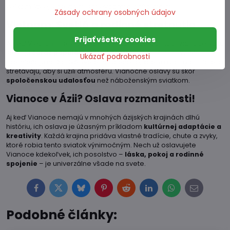
veľkom štýle, s pestrými sprievodmi a ohňostrojmi.
Zásady ochrany osobných údajov
Vietnam: Svetlá a rodinné stretnutia
Prijať všetky cookies
Aj keď Vietnam nie je tradične kresťanskou krajinou, Vianoce sa tu
stávajú
čoraz populárnejšími
. Mestá ako Hočiminovo Mesto sa
Ukázať podrobnosti
premieňajú na žiarivé svetelné scenérie, kde sa rodiny a priatelia
stretávajú, aby si užili atmosféru. Vianočné oslavy sú skôr
spoločenskou udalosťou
než náboženským sviatkom.
Vianoce v Ázii? Oslava rozmanitosti!
Aj keď Vianoce nemajú v mnohých ázijských krajinách dlhú
históriu, ich oslava je úžasným príkladom
kultúrnej adaptácie a
kreativity
. Každá krajina pridáva vlastné tradície, chute a zvyky,
ktoré robia tento sviatok výnimočným. Nech už oslavujete
Vianoce kdekoľvek, ich posolstvo –
láska, pokoj a rodinné
spojenie
– je univerzálne všade na svete.
Facebook
Twitter
Bluesky
Pinterest
Reddit
LinkedIn
WhatsApp
E-
mail
Podobné články: