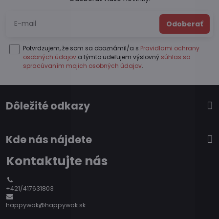
Odoberať
Potvrdzujem, že som sa oboznámil/a s
Pravidlami ochrany
osobných údajov
a týmto udeľujem výslovný
súhlas so
spracúvaním mojich osobných údajov
.
Dôležité odkazy
Kde nás nájdete
Kontaktujte nás
+421/417631803
happywok@happywok.sk