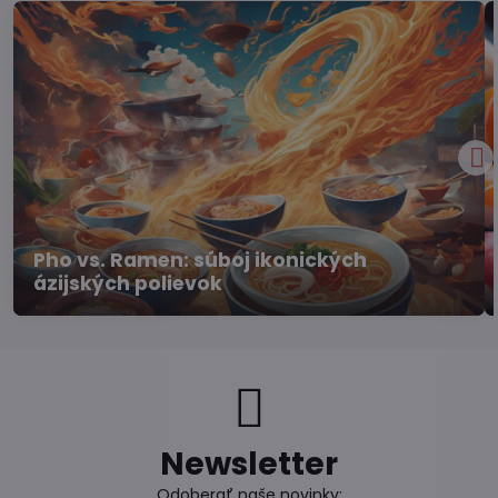
Pho vs. Ramen: súboj ikonických
ázijských polievok
Newsletter
Odoberať naše novinky: