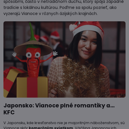
spôsobmi, často v netradičnom duchu, ktorý spája západné
tradície s lokálnou kultúrou. Poďme sa spolu pozrieť, ako
vyzerajú Vianoce v rôznych ázijských krajinách.
Japonsko: Vianoce plné romantiky a...
KFC
V Japonsku, kde kresťanstvo nie je majoritným náboženstvom, sú
Vianoce skôr
komerčným sviatkom
. Väčšina Japoncov ich