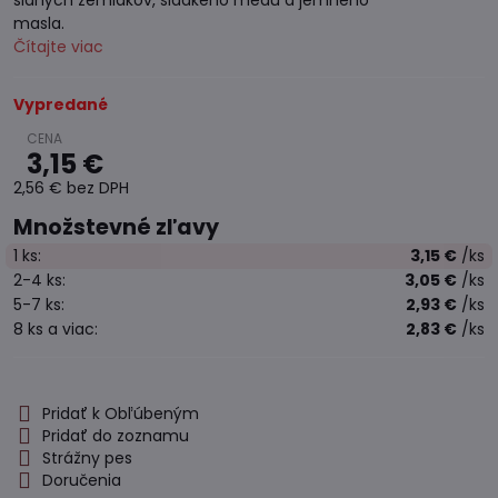
slaných zemiakov, sladkého medu a jemného
masla.
Čítajte viac
Vypredané
3,15 €
2,56 €
bez DPH
Množstevné zľavy
1
ks:
3,15 €
/ks
2-4
ks:
3,05 €
/ks
5-7
ks:
2,93 €
/ks
8
ks
a viac
:
2,83 €
/ks
Pridať k Obľúbeným
Pridať do zoznamu
Strážny pes
Doručenia