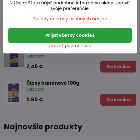
Nižšie môžete nájsť podrobné informácie alebo upraviť
svoje preferencie.
Čipsy chlebovnikové 100g
Zásady ochrany osobných údajov
Skladom
4,70 €
Do košíka
Prijať všetky cookies
Ukázať podrobnosti
Čipsy ovocné mix 250g
Skladom
7,40 €
Do košíka
Čipsy banánové 100g
Skladom
2,90 €
Do košíka
Najnovšie produkty