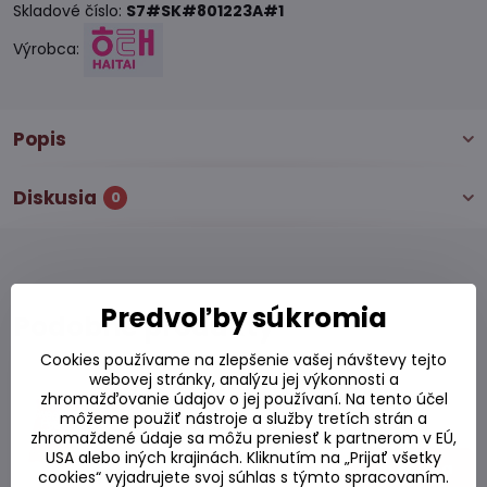
Skladové číslo:
S7#SK#801223A#1
Výrobca:
Popis
Diskusia
0
Predvoľby súkromia
Podobné produkty
Cookies používame na zlepšenie vašej návštevy tejto
webovej stránky, analýzu jej výkonnosti a
Čipsy so sladkých zemiakov 55g
zhromažďovanie údajov o jej používaní. Na tento účel
-12%
môžeme použiť nástroje a služby tretích strán a
Skladom
zhromaždené údaje sa môžu preniesť k partnerom v EÚ,
USA alebo iných krajinách. Kliknutím na „Prijať všetky
2,15 €
Zľava 0,26 €
Do košíka
1,89 €
cookies“ vyjadrujete svoj súhlas s týmto spracovaním.