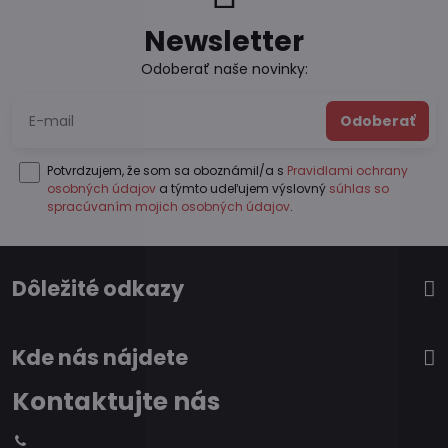
Newsletter
Odoberať naše novinky:
Odoberať
Potvrdzujem, že som sa oboznámil/a s
Pravidlami ochrany
osobných údajov
a týmto udeľujem výslovný
súhlas so
spracúvaním mojich osobných údajov
.
Dôležité odkazy
Kde nás nájdete
Kontaktujte nás