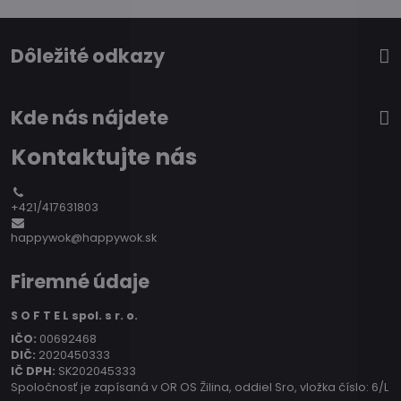
Dôležité odkazy
Kde nás nájdete
Kontaktujte nás
+421/417631803
happywok@happywok.sk
Firemné údaje
S O F T E L spol. s r. o.
IČO:
00692468
DIČ:
2020450333
IČ DPH:
SK202045333
Spoločnosť je zapísaná v OR OS Žilina, oddiel Sro, vložka číslo: 6/L