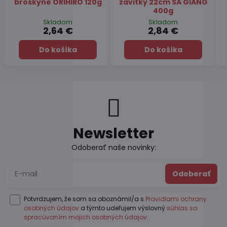
TSUBOICHI 5x10g
Hojicha latte TSUBOICHI
100g
Skladom
Skladom
7,45 €
6,49 €
Do košíka
Do košíka
Newsletter
Odoberať naše novinky:
Odoberať
Potvrdzujem, že som sa oboznámil/a s
Pravidlami ochrany
osobných údajov
a týmto udeľujem výslovný
súhlas so
spracúvaním mojich osobných údajov
.