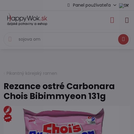
Panel používateľa
Hľadať
Pikantný kórejský ramen
Rezance ostré Carbonara
Chois Bibimmyeon 131g