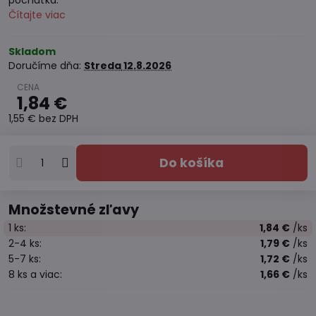
pochúťka.
Čítajte viac
Skladom
Doručíme dňa:
Streda
12.8.2026
1,84 €
1,55 €
bez DPH
Do košíka
Množstevné zľavy
1
ks:
1,84 €
/ks
2-4
ks:
1,79 €
/ks
5-7
ks:
1,72 €
/ks
8
ks
a viac
:
1,66 €
/ks