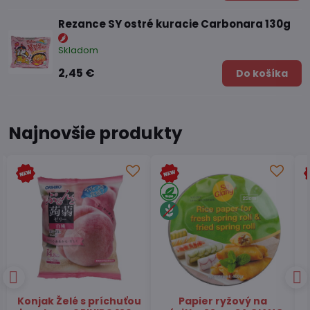
Rezance SY ostré kuracie Carbonara 130g
Skladom
2,45 €
Do košíka
Najnovšie produkty
Čaj Matcha Yuzu
Čaj zelený pražený