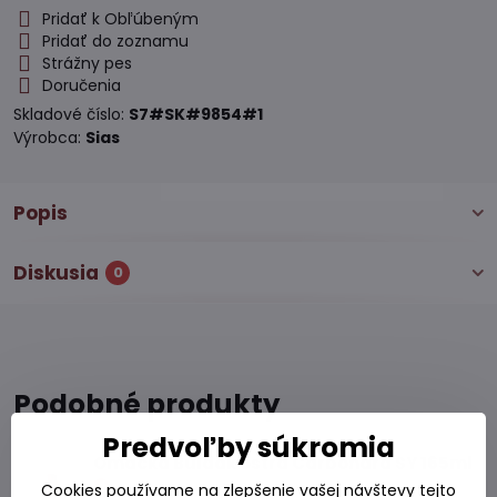
Pridať k Obľúbeným
Pridať do zoznamu
Strážny pes
Doručenia
Skladové číslo:
S7#SK#9854#1
Výrobca:
Sias
Popis
Diskusia
0
Podobné produkty
Predvoľby súkromia
Omáčka Buldak ostrá Carbonara SY 165ml
Cookies používame na zlepšenie vašej návštevy tejto