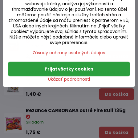
Skladom
webovej stránky, analýzu jej výkonnosti a
zhromažďovanie údajov o jej používaní. Na tento účel
5,15 €
Do košíka
môžeme použiť nástroje a služby tretích strán a
zhromaždené údaje sa môžu preniesť k partnerom v EÚ,
USA alebo iných krajinách. Kliknutím na „Prijať všetky
Rezance ostré Carbonara cup Chois
cookies“ vyjadrujete svoj súhlas s týmto spracovaním.
Bibimmyeon 127g
Nižšie môžete nájsť podrobné informácie alebo upraviť
svoje preferencie.
Skladom
Zásady ochrany osobných údajov
2,30 €
Do košíka
Prijať všetky cookies
Rezance krémové Carbonara YOUMI 99g
Ukázať podrobnosti
Skladom
1,40 €
Do košíka
Rezance CARBONARA ostré Fire Bull 135g
Skladom
1,75 €
Do košíka