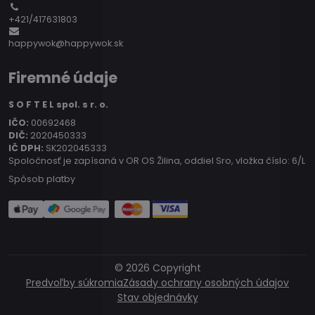
+421/417631803
happywok@happywok.sk
Firemné údaje
S O F T E L spol. s r. o.
IČO:
00692468
DIČ:
2020450333
IČ DPH:
SK202045333
Spoločnosť je zapísaná v OR OS Žilina, oddiel Sro, vložka číslo: 6/L
Spôsob platby
©
2026
Copyright
Predvoľby súkromia
Zásady ochrany osobných údajov
Stav objednávky