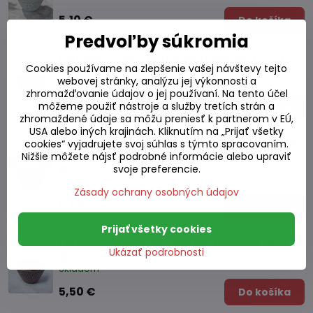
5,10 €
Do košíka
Predvoľby súkromia
Liatinová šálka Itome, petrolejová (0,12 l)
Cookies používame na zlepšenie vašej návštevy tejto
webovej stránky, analýzu jej výkonnosti a
Skladom
zhromažďovanie údajov o jej používaní. Na tento účel
5,50 €
môžeme použiť nástroje a služby tretích strán a
Do košíka
zhromaždené údaje sa môžu preniesť k partnerom v EÚ,
USA alebo iných krajinách. Kliknutím na „Prijať všetky
Liatinová šálka Arare, čierno-medená (0,12
cookies“ vyjadrujete svoj súhlas s týmto spracovaním.
l)
Nižšie môžete nájsť podrobné informácie alebo upraviť
svoje preferencie.
Skladom
Zásady ochrany osobných údajov
5,50 €
Do košíka
Prijať všetky cookies
Liatinová šálka Zen, čierno-medená (0,12 l)
Ukázať podrobnosti
Skladom
5,50 €
Do košíka