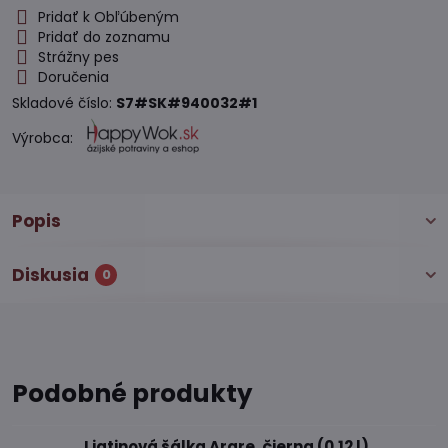
Pridať k Obľúbeným
Pridať do zoznamu
Strážny pes
Doručenia
Skladové číslo:
S7#SK#940032#1
Výrobca:
Popis
Diskusia
0
Podobné produkty
Liatinová šálka Arare, čierna (0,12 l)