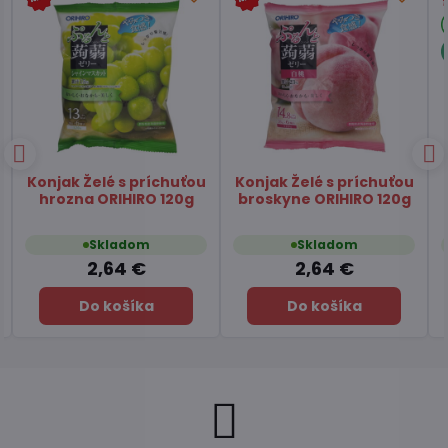
Papier ryžový na
Čaj Matcha Yuzu
závitky 22cm SA GIANG
TSUBOICHI 5x10g
400g
Skladom
Skladom
2,84 €
7,45 €
Do košíka
Do košíka