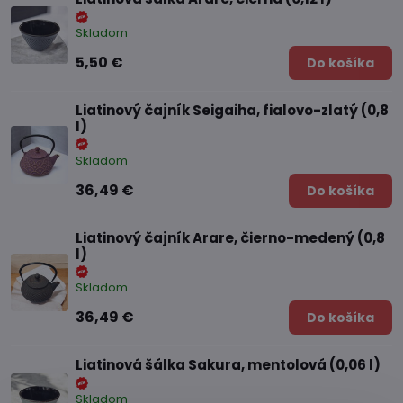
Skladom
5,50 €
Do košíka
Liatinový čajník Seigaiha, fialovo-zlatý (0,8
l)
Skladom
36,49 €
Do košíka
Liatinový čajník Arare, čierno-medený (0,8
l)
Skladom
36,49 €
Do košíka
Liatinová šálka Sakura, mentolová (0,06 l)
Skladom