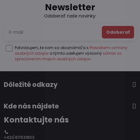
Newsletter
Odoberať naše novinky:
Odoberať
Potvrdzujem, že som sa oboznámil/a s
Pravidlami ochrany
osobných údajov
a týmto udeľujem výslovný
súhlas so
spracúvaním mojich osobných údajov
.
Dôležité odkazy
Kde nás nájdete
Kontaktujte nás
+421/417631803