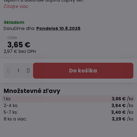
teplom a dokonale dopĺňa čajový set.
Čítajte viac
Skladom
Doručíme dňa:
Pondelok
10.8.2026
3,65 €
2,97 €
bez DPH
Do košíka
Množstevné zľavy
1
ks:
3,65 €
/ks
2-4
ks:
3,54 €
/ks
5-7
ks:
3,40 €
/ks
8
ks
a viac
:
3,29 €
/ks