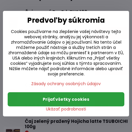
Čaj sypaný Pu-Erh THS 100g
Predvoľby súkromia
Skladom
Cookies používame na zlepšenie vašej návštevy tejto
4 €
Do košíka
webovej stránky, analýzu jej výkonnosti a
zhromažďovanie údajov o jej používaní. Na tento účel
môžeme použiť nástroje a služby tretích strán a
Čaj jujube OTTOGI 195g (15x13g)
zhromaždené údaje sa môžu preniesť k partnerom v EÚ,
USA alebo iných krajinách. Kliknutím na „Prijať všetky
Skladom
cookies“ vyjadrujete svoj súhlas s týmto spracovaním.
Nižšie môžete nájsť podrobné informácie alebo upraviť
6 €
Do košíka
svoje preferencie.
Zásady ochrany osobných údajov
Čaj zelený sypaný THS 100g
Skladom
Prijať všetky cookies
2,50 €
Do košíka
Ukázať podrobnosti
Čaj zelený pražený Hojicha latte TSUBOICHI
100g