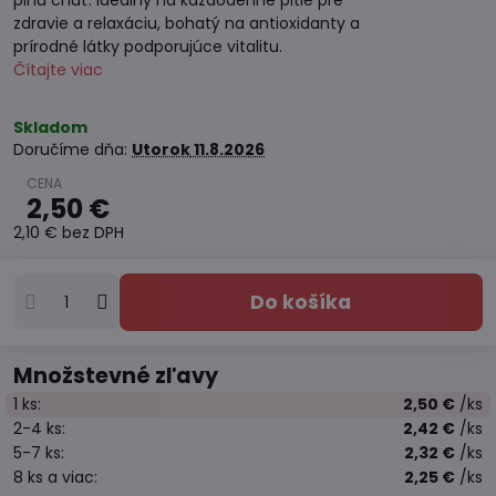
plnú chuť. Ideálny na každodenné pitie pre
zdravie a relaxáciu, bohatý na antioxidanty a
prírodné látky podporujúce vitalitu.
Čítajte viac
Skladom
Doručíme dňa:
Utorok
11.8.2026
2,50 €
2,10 €
bez DPH
Do košíka
Množstevné zľavy
1
ks:
2,50 €
/ks
2-4
ks:
2,42 €
/ks
5-7
ks:
2,32 €
/ks
8
ks
a viac
:
2,25 €
/ks