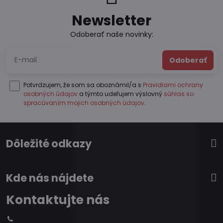
Newsletter
Odoberať naše novinky:
Odoberať
Potvrdzujem, že som sa oboznámil/a s
Pravidlami ochrany
osobných údajov
a týmto udeľujem výslovný
súhlas so
spracúvaním mojich osobných údajov
.
Dôležité odkazy
Kde nás nájdete
Kontaktujte nás