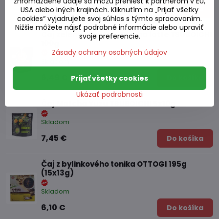
zhromaždené údaje sa môžu preniesť k partnerom v EÚ,
2,50 €
Do košíka
USA alebo iných krajinách. Kliknutím na „Prijať všetky
cookies“ vyjadrujete svoj súhlas s týmto spracovaním.
Nižšie môžete nájsť podrobné informácie alebo upraviť
Čaj zelený pražený Hojicha latte TSUBOICHI
svoje preferencie.
100g
Zásady ochrany osobných údajov
Skladom
6,49 €
Do košíka
Prijať všetky cookies
Ukázať podrobnosti
Čaj Matcha Yuzu TSUBOICHI 5x10g
Skladom
7,45 €
Do košíka
Čaj z bylinkového tonika OTTOGI 195g
(15x13g)
Skladom
6,10 €
Do košíka