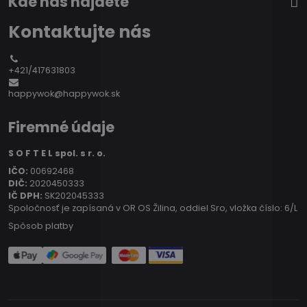
Kde nás nájdete
Kontaktujte nás
+421/417631803
happywok@happywok.sk
Firemné údaje
S O F T E L spol. s r. o.
IČO:
00692468
DIČ:
2020450333
IČ DPH:
SK202045333
Spoločnosť je zapísaná v OR OS Žilina, oddiel Sro, vložka číslo: 6/L
Spôsob platby