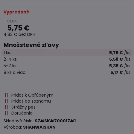
Vypredané
5,75 €
4,83 €
bez DPH
Množstevné zľavy
1
ks:
5,75 €
/ks
2-4
ks:
5,58 €
/ks
5-7
ks:
5,35 €
/ks
8
ks
a viac
:
5,17 €
/ks
Pridať k Obľúbeným
Pridať do zoznamu
Strážny pes
Doručenia
Skladové číslo:
S7#SK#700017#1
Výrobca:
SHANWAISHAN