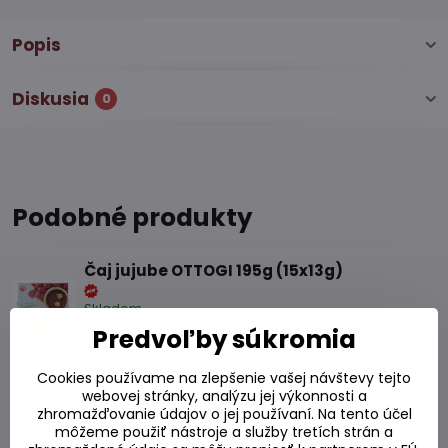
Popis
Diskusia
0
Podobné produkty
Čaj jujube OTTOGI 195g (15x13g)
Skladom
Predvoľby súkromia
6 €
Do košíka
Cookies používame na zlepšenie vašej návštevy tejto
Čaj zelený sypaný THS 100g
webovej stránky, analýzu jej výkonnosti a
zhromažďovanie údajov o jej používaní. Na tento účel
môžeme použiť nástroje a služby tretích strán a
Skladom