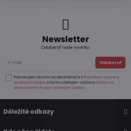
Newsletter
Odoberať naše novinky:
Odoberať
Potvrdzujem, že som sa oboznámil/a s
Pravidlami ochrany
osobných údajov
a týmto udeľujem výslovný
súhlas so
spracúvaním mojich osobných údajov
.
Dôležité odkazy