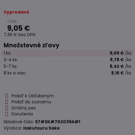
Vypredané
9,05 €
7,36 €
bez DPH
Množstevné zľavy
1
ks:
9,05 €
/ks
2-4
ks:
8,78 €
/ks
5-7
ks:
8,42 €
/ks
8
ks
a viac
:
8,15 €
/ks
Pridať k Obľúbeným
Pridať do zoznamu
Strážny pes
Doručenia
Skladové číslo:
S7#SK#702039A#1
Výrobca:
Hakutsuru Sake