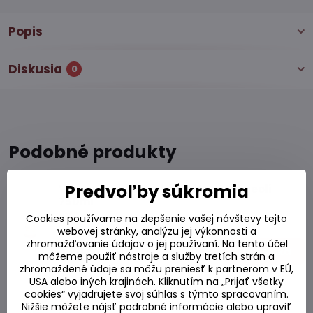
Popis
Diskusia
0
Podobné produkty
Predvoľby súkromia
Víno ryžové kórejské gaštan Makgeoli
750ml
Cookies používame na zlepšenie vašej návštevy tejto
Skladom
webovej stránky, analýzu jej výkonnosti a
zhromažďovanie údajov o jej používaní. Na tento účel
3,20 €
Do košíka
môžeme použiť nástroje a služby tretích strán a
zhromaždené údaje sa môžu preniesť k partnerom v EÚ,
USA alebo iných krajinách. Kliknutím na „Prijať všetky
Destilát ženšenový 375ml
cookies“ vyjadrujete svoj súhlas s týmto spracovaním.
Nižšie môžete nájsť podrobné informácie alebo upraviť