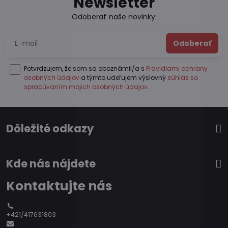
Newsletter
Odoberať naše novinky:
Odoberať
Potvrdzujem, že som sa oboznámil/a s
Pravidlami ochrany
osobných údajov
a týmto udeľujem výslovný
súhlas so
spracúvaním mojich osobných údajov
.
Dôležité odkazy
Kde nás nájdete
Kontaktujte nás
+421/417631803