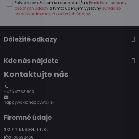
Potvrdzujem, že som sa oboznámil/a s
Pravidlami ochrany
osobných údajov
a týmto udeľujem výslovný
súhlas so
spracúvaním mojich osobných údajov
.
Dôležité odkazy
Kde nás nájdete
Kontaktujte nás
+421/417631803
happywok@happywok.sk
Firemné údaje
S O F T E L spol. s r. o.
IČO:
00692468