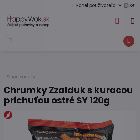
Panel používateľa
Hľadať
Slané snacky
Chrumky Zzalduk s kuracou
príchuťou ostré SY 120g