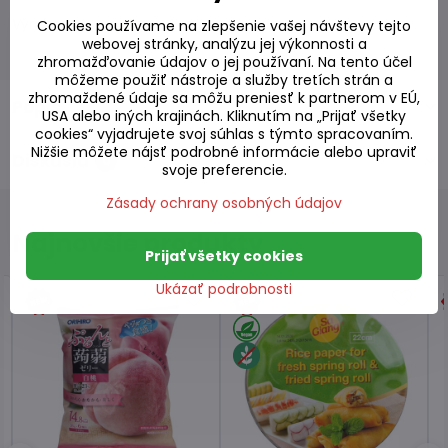
Výrobca:
Cookies používame na zlepšenie vašej návštevy tejto
webovej stránky, analýzu jej výkonnosti a
zhromažďovanie údajov o jej používaní. Na tento účel
môžeme použiť nástroje a služby tretích strán a
zhromaždené údaje sa môžu preniesť k partnerom v EÚ,
Popis
USA alebo iných krajinách. Kliknutím na „Prijať všetky
cookies“ vyjadrujete svoj súhlas s týmto spracovaním.
Nižšie môžete nájsť podrobné informácie alebo upraviť
Diskusia
0
svoje preferencie.
Zásady ochrany osobných údajov
Najnovšie produkty
Prijať všetky cookies
Ukázať podrobnosti