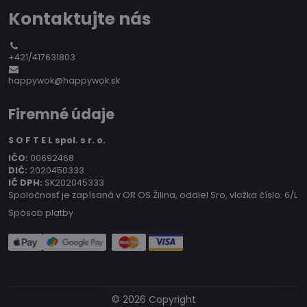
Kontaktujte nás
+421/417631803
happywok@happywok.sk
Firemné údaje
S O F T E L spol. s r. o.
IČO:
00692468
DIČ:
2020450333
IČ DPH:
SK202045333
Spoločnosť je zapísaná v OR OS Žilina, oddiel Sro, vložka číslo: 6/L
Spôsob platby
©
2026
Copyright