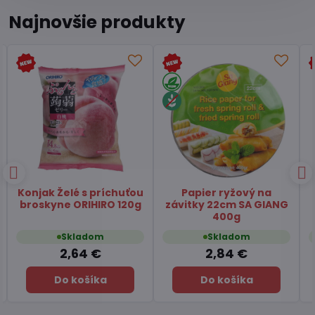
Najnovšie produkty
Čaj Matcha Yuzu
Čaj zelený pražený
TSUBOICHI 5x10g
Hojicha latte TSUBOICHI
100g
Skladom
Skladom
7,45 €
6,49 €
Do košíka
Do košíka