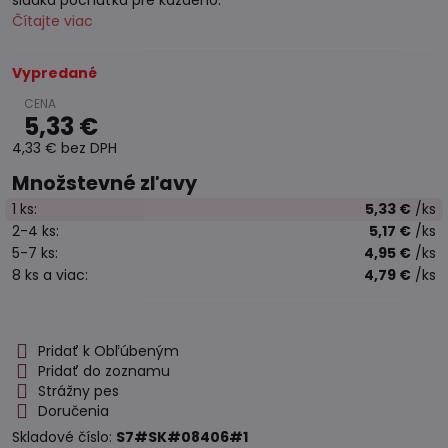
sladká pochúťka pre každého.
Čítajte viac
Vypredané
5,33 €
4,33 €
bez DPH
Množstevné zľavy
1
ks:
5,33 €
/ks
2-4
ks:
5,17 €
/ks
5-7
ks:
4,95 €
/ks
8
ks
a viac
:
4,79 €
/ks
Pridať k Obľúbeným
Pridať do zoznamu
Strážny pes
Doručenia
Skladové číslo:
S7#SK#08406#1