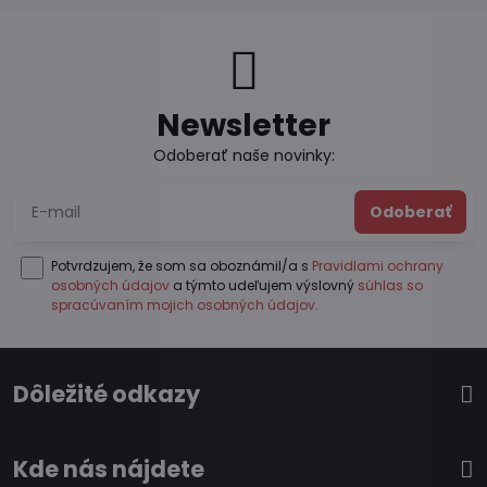
Newsletter
Odoberať naše novinky:
Odoberať
Potvrdzujem, že som sa oboznámil/a s
Pravidlami ochrany
osobných údajov
a týmto udeľujem výslovný
súhlas so
spracúvaním mojich osobných údajov
.
Dôležité odkazy
Kde nás nájdete