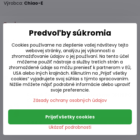
Výrobca:
Chiao-E
Popis
Predvoľby súkromia
Diskusia
0
Cookies používame na zlepšenie vašej návštevy tejto
webovej stránky, analýzu jej výkonnosti a
zhromažďovanie údajov o jej používaní. Na tento účel
môžeme použiť nástroje a služby tretích strán a
zhromaždené údaje sa môžu preniesť k partnerom v EÚ,
USA alebo iných krajinách. Kliknutím na „Prijať všetky
Podobné produkty
cookies“ vyjadrujete svoj súhlas s týmto spracovaním.
Nižšie môžete nájsť podrobné informácie alebo upraviť
svoje preferencie.
Konjak Želé s príchuťou broskyne ORIHIRO
120g
Zásady ochrany osobných údajov
Skladom
Prijať všetky cookies
2,64 €
Do košíka
Ukázať podrobnosti