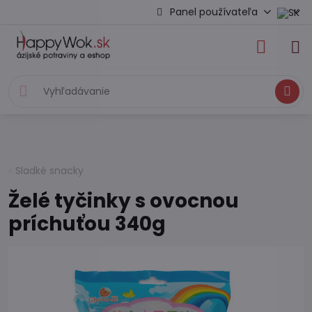
Panel používateľa
Hľadať
Sladké snacky
Želé tyčinky s ovocnou
príchuťou 340g