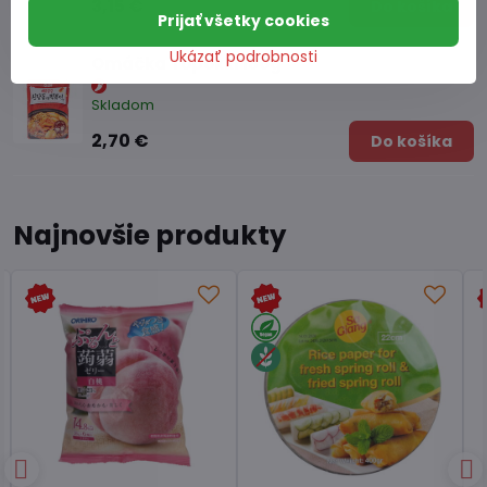
3,15 €
Do košíka
Prijať všetky cookies
Ukázať podrobnosti
Omáčka Topokki 180g
Skladom
2,70 €
Do košíka
Najnovšie produkty