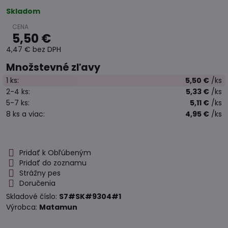
Skladom
5,50 €
4,47 €
bez DPH
Množstevné zľavy
1
ks:
5,50 €
/ks
2-4
ks:
5,33 €
/ks
5-7
ks:
5,11 €
/ks
8
ks
a viac
:
4,95 €
/ks
Pridať k Obľúbeným
Pridať do zoznamu
Strážny pes
Doručenia
Skladové číslo:
S7#SK#9304#1
Výrobca:
Matamun