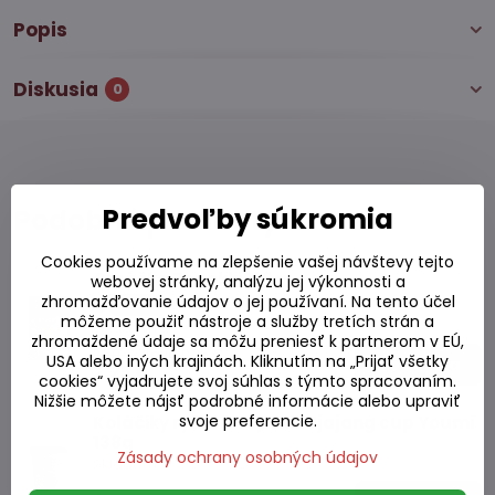
Popis
Diskusia
0
Predvoľby súkromia
Podobné produkty
Cookies používame na zlepšenie vašej návštevy tejto
Omáčka Topokki 120 g
webovej stránky, analýzu jej výkonnosti a
zhromažďovanie údajov o jej používaní. Na tento účel
-10%
môžeme použiť nástroje a služby tretích strán a
Skladom
zhromaždené údaje sa môžu preniesť k partnerom v EÚ,
2,50 €
Zľava 0,25 €
USA alebo iných krajinách. Kliknutím na „Prijať všetky
Do košíka
2,25 €
cookies“ vyjadrujete svoj súhlas s týmto spracovaním.
Nižšie môžete nájsť podrobné informácie alebo upraviť
svoje preferencie.
Koláčiky ryžové Topokki Jjajang cup Youmi
138g
Zásady ochrany osobných údajov
Skladom