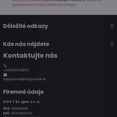
spracúvaním mojich osobných údajov
.
Dôležité odkazy
Kde nás nájdete
Kontaktujte nás
+421/417631803
happywok@happywok.sk
Firemné údaje
S O F T E L spol. s r. o.
IČO:
00692468
DIČ:
2020450333