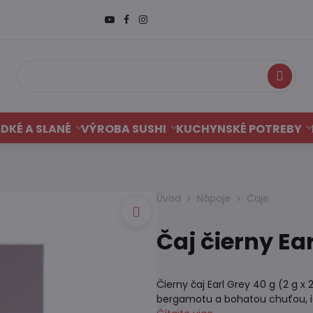
Hľadať
DKÉ A SLANÉ
VÝROBA SUSHI
KUCHYNSKÉ POTREBY
Úvod
Nápoje
Čaje
Čaj čierny Ear
Čierny čaj Earl Grey 40 g (2 g x 
bergamotu a bohatou chuťou, id