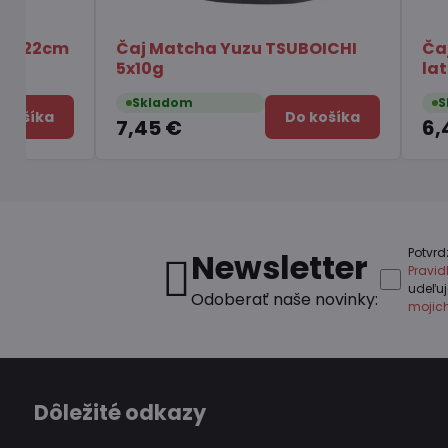
Podložka pod kórejskú misku
Rezance o
Dolsot
Chois Bib
Skladom
Skladom
Do košíka
3,25 €
1,75 €
Potvrd
Newsletter
Pravi
udeľu
Odoberať naše novinky:
mojic
Dôležité odkazy