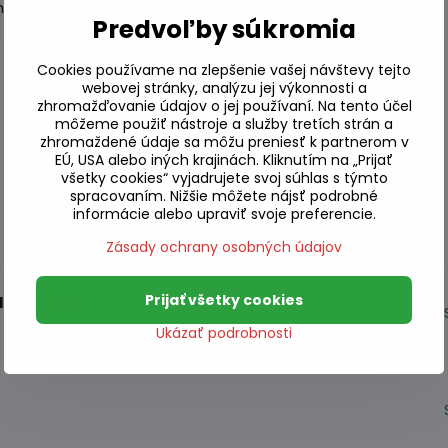
ú prípravu a zároveň zachováva čerstvosť a chuť.
Predvoľby súkromia
Cookies používame na zlepšenie vašej návštevy tejto
webovej stránky, analýzu jej výkonnosti a
zhromažďovanie údajov o jej používaní. Na tento účel
môžeme použiť nástroje a služby tretích strán a
zhromaždené údaje sa môžu preniesť k partnerom v
EÚ, USA alebo iných krajinách. Kliknutím na „Prijať
všetky cookies“ vyjadrujete svoj súhlas s týmto
spracovaním. Nižšie môžete nájsť podrobné
informácie alebo upraviť svoje preferencie.
Zásady ochrany osobných údajov
Prijať všetky cookies
ICHI 100g
Ukázať podrobnosti