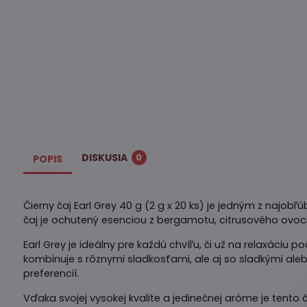
DISKUSIA
0
POPIS
Čierny čaj Earl Grey 40 g (2 g x 20 ks) je jedným z najob
čaj je ochutený esenciou z bergamotu, citrusového ovoci
Earl Grey je ideálny pre každú chvíľu, či už na relaxáci
kombinuje s rôznymi sladkosťami, ale aj so sladkými a
preferencií.
Vďaka svojej vysokej kvalite a jedinečnej aróme je tento č