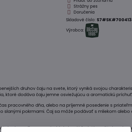
Pridať do zoznamu
Strážny pes
Doručenia
Skladové číslo:
S7#SK#700413
Výrobca:
ľúbenejších druhov čaju na svete, ktorý vyniká svojou charakte
a, ktoré dodáva čaju jemne osviežujúcu a aromatickú príchuť
u počas pracovného dňa, alebo na príjemné posedenie s priateľ
lebo slanými pokrmami. Čaj sa môže podávať s mliekom alebo
aj skvelou voľbou pre všetkých, ktorí hľadajú tradičný a zárove