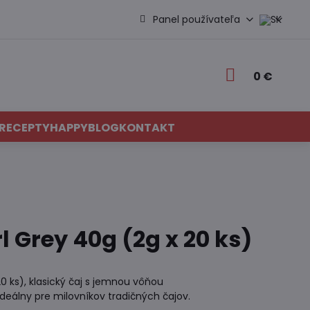
Panel používateľa
0 €
RECEPTY
HAPPYBLOG
KONTAKT
l Grey 40g (2g x 20 ks)
20 ks), klasický čaj s jemnou vôňou
eálny pre milovníkov tradičných čajov.