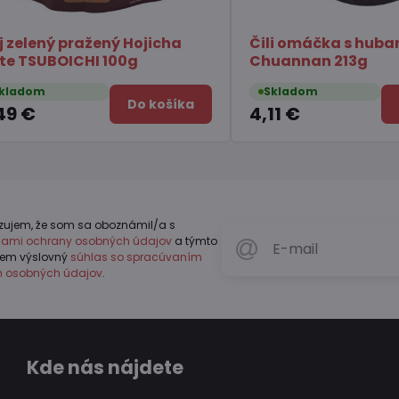
stré syr Gouda
Konjak Želé s príchuťou
immyeon 123g
broskyne ORIHIRO 120g
Skladom
Do košíka
Do koší
2,64 €
zujem, že som sa oboznámil/a s
dlami ochrany osobných údajov
a týmto
jem výslovný
súhlas so spracúvaním
h osobných údajov
.
Kde nás nájdete