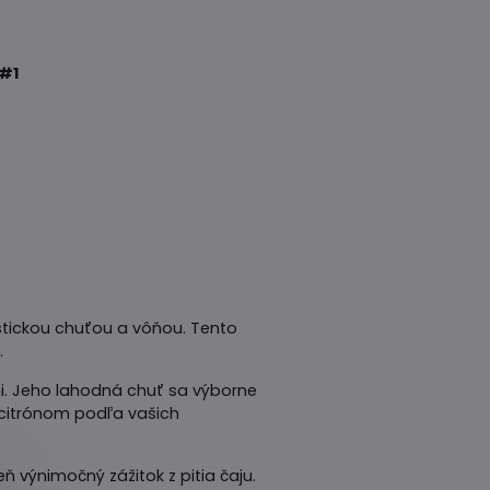
#1
ristickou chuťou a vôňou. Tento
.
mi. Jeho lahodná chuť sa výborne
 citrónom podľa vašich
ň výnimočný zážitok z pitia čaju.