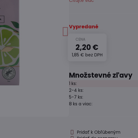
Čítajte viac
Vypredané
2,20 €
1,85 €
bez DPH
Množstevné zľavy
1
ks:
2-4
ks:
5-7
ks:
8
ks
a viac
:
Pridať k Obľúbeným