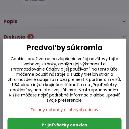
Popis
Diskusia
0
Predvoľby súkromia
Cookies používame na zlepšenie vašej návštevy tejto
webovej stránky, analýzu jej výkonnosti a
Podobné produkty
zhromažďovanie údajov o jej používaní. Na tento účel
môžeme použiť nástroje a služby tretích strán a
zhromaždené údaje sa môžu preniesť k partnerom v EÚ,
USA alebo iných krajinách. Kliknutím na „Prijať všetky
Čaj zelený pražený Hojicha latte TSUBOICHI
cookies“ vyjadrujete svoj súhlas s týmto spracovaním.
100g
Nižšie môžete nájsť podrobné informácie alebo upraviť
svoje preferencie.
Skladom
Zásady ochrany osobných údajov
6,49 €
Do košíka
Prijať všetky cookies
Čaj Matcha Yuzu TSUBOICHI 5x10g