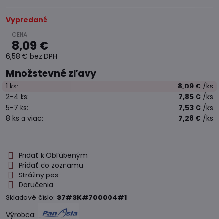
Vypredané
8,09 €
6,58 €
bez DPH
Množstevné zľavy
1
ks:
8,09 €
/ks
2-4
ks:
7,85 €
/ks
5-7
ks:
7,53 €
/ks
8
ks
a viac
:
7,28 €
/ks
Pridať k Obľúbeným
Pridať do zoznamu
Strážny pes
Doručenia
Skladové číslo:
S7#SK#700004#1
Výrobca: