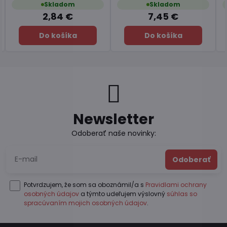
Skladom
Skladom
6,49 €
4,11 €
Do košíka
Do košíka
Newsletter
Odoberať naše novinky:
Odoberať
Potvrdzujem, že som sa oboznámil/a s
Pravidlami ochrany
osobných údajov
a týmto udeľujem výslovný
súhlas so
spracúvaním mojich osobných údajov
.