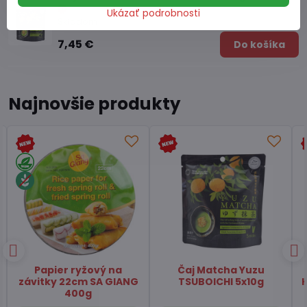
Ukázať podrobnosti
Skladom
7,45 €
Do košíka
Najnovšie produkty
Čaj zelený pražený
Čili omáčka s hubami
Hojicha latte TSUBOICHI
Chuannan 213g
100g