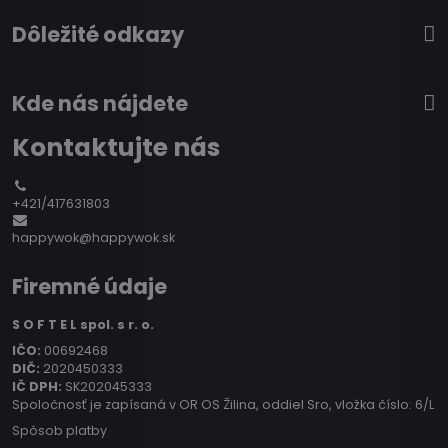
Dôležité odkazy
Kde nás nájdete
Kontaktujte nás
+421/417631803
happywok@happywok.sk
Firemné údaje
S O F T E L spol. s r. o.
IČO:
00692468
DIČ:
2020450333
IČ DPH:
SK202045333
Spoločnosť je zapísaná v OR OS Žilina, oddiel Sro, vložka číslo: 6/L
Spôsob platby