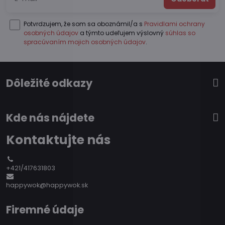
Potvrdzujem, že som sa oboznámil/a s
Pravidlami ochrany
osobných údajov
a týmto udeľujem výslovný
súhlas so
spracúvaním mojich osobných údajov
.
Dôležité odkazy
Kde nás nájdete
Kontaktujte nás
+421/417631803
happywok@happywok.sk
Firemné údaje