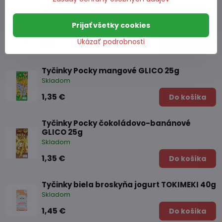
Tyčinky Pocky brusnicové mliečne GLICO
45g
Prijať všetky cookies
Skladom
Ukázať podrobnosti
3 €
Do košíka
Tyčinky Pocky mangové GLICO 25g
Skladom
1,35 €
Do košíka
Tyčinky Pocky čokoládovo-banánové
GLICO 25g
Skladom
1,35 €
Do košíka
Tyčinky biela broskyňa jogurt TOKIMEKI 40g
Skladom
1,45 €
Do košíka