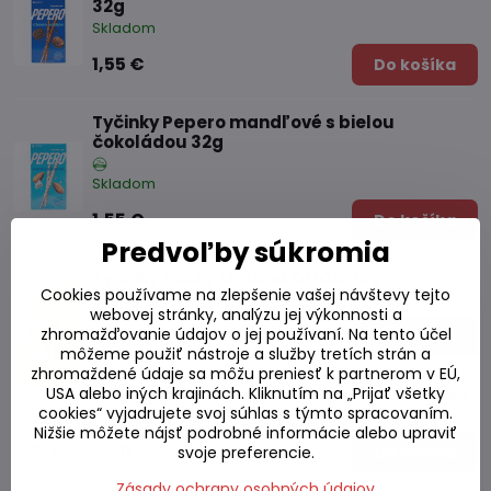
32g
Skladom
1,55 €
Do košíka
Tyčinky Pepero mandľové s bielou
čokoládou 32g
Skladom
1,55 €
Do košíka
Predvoľby súkromia
Tyčinky Pocky Matcha GLICO 35g
Cookies používame na zlepšenie vašej návštevy tejto
Skladom
webovej stránky, analýzu jej výkonnosti a
zhromažďovanie údajov o jej používaní. Na tento účel
1,65 €
Do košíka
môžeme použiť nástroje a služby tretích strán a
zhromaždené údaje sa môžu preniesť k partnerom v EÚ,
USA alebo iných krajinách. Kliknutím na „Prijať všetky
Tyčinky Pocky Sakura Matcha GLICO 101,6g
cookies“ vyjadrujete svoj súhlas s týmto spracovaním.
Skladom
Nižšie môžete nájsť podrobné informácie alebo upraviť
7,50 €
svoje preferencie.
Do košíka
Zásady ochrany osobných údajov