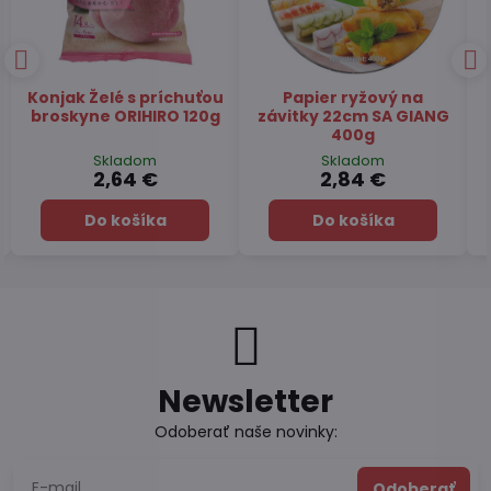
Čaj Matcha Yuzu
Čaj zelený pražený
TSUBOICHI 5x10g
Hojicha latte TSUBOICHI
100g
Skladom
Skladom
7,45 €
6,49 €
Do košíka
Do košíka
Newsletter
Odoberať naše novinky:
Odoberať