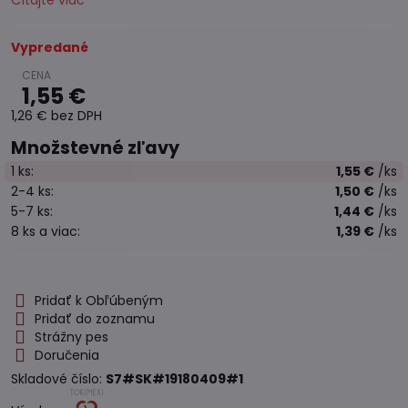
Čítajte viac
Vypredané
1,55 €
1,26 €
bez DPH
Množstevné zľavy
1
ks:
1,55 €
/ks
2-4
ks:
1,50 €
/ks
5-7
ks:
1,44 €
/ks
8
ks
a viac
:
1,39 €
/ks
Pridať k Obľúbeným
Pridať do zoznamu
Strážny pes
Doručenia
Skladové číslo:
S7#SK#19180409#1