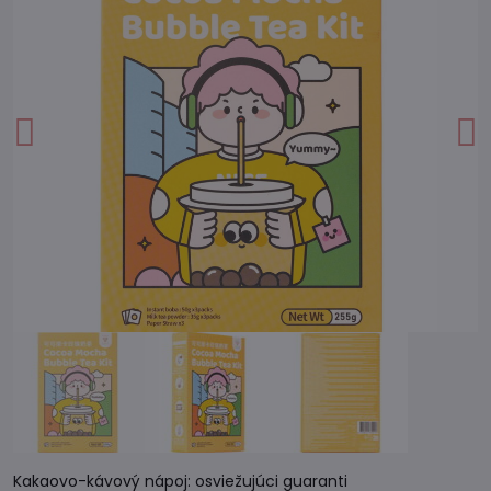
Kakaovo-kávový nápoj: osviežujúci guaranti