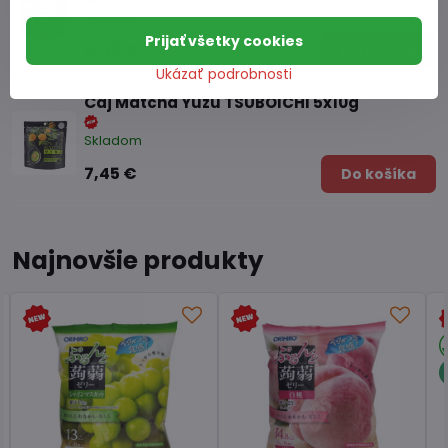
Skladom
Prijať všetky cookies
6,49 €
Do košíka
Ukázať podrobnosti
Čaj Matcha Yuzu TSUBOICHI 5x10g
Skladom
7,45 €
Do košíka
Najnovšie produkty