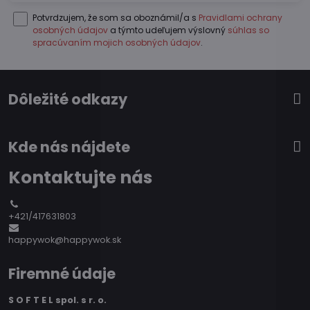
Potvrdzujem, že som sa oboznámil/a s
Pravidlami ochrany
osobných údajov
a týmto udeľujem výslovný
súhlas so
spracúvaním mojich osobných údajov
.
Dôležité odkazy
Kde nás nájdete
Kontaktujte nás
+421/417631803
happywok@happywok.sk
Firemné údaje
S O F T E L spol. s r. o.