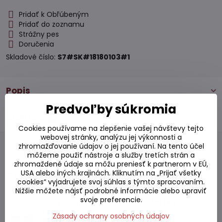
Pridať k Obľúbeným
Pridať do zoznamu
Strážny pes
Doručenia
Skladové číslo:
S7#SK#18180103#1
Popis
Predvoľby súkromia
Diskusia
0
Cookies používame na zlepšenie vašej návštevy tejto
webovej stránky, analýzu jej výkonnosti a
zhromažďovanie údajov o jej používaní. Na tento účel
môžeme použiť nástroje a služby tretích strán a
zhromaždené údaje sa môžu preniesť k partnerom v EÚ,
Podobné produkty
USA alebo iných krajinách. Kliknutím na „Prijať všetky
cookies“ vyjadrujete svoj súhlas s týmto spracovaním.
Nižšie môžete nájsť podrobné informácie alebo upraviť
svoje preferencie.
Čaj zelený pražený Hojicha latte TSUBOICHI
100g
Zásady ochrany osobných údajov