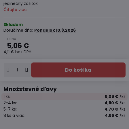
jedinečný zážitok.
Čítajte viac
Skladom
Doručíme dňa:
Pondelok
10.8.2026
5,06 €
4,11 €
bez DPH
Do košíka
Množstevné zľavy
1
ks:
5,06 €
/ks
2-4
ks:
4,90 €
/ks
5-7
ks:
4,70 €
/ks
8
ks
a viac
:
4,55 €
/ks