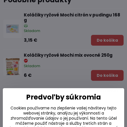
Koláčiky ryžové Mochi citrón v pudingu 168
g
Skladom
3,15 €
Do košíka
Koláčiky ryžové Mochi mix ovocné 250g
Skladom
6 €
Do košíka
Koláčiky ryžové Mochi Cantaloupe melón
Predvoľby súkromia
mlieko180g
Skladom
Cookies používame na zlepšenie vašej návštevy tejto
webovej stránky, analýzu jej výkonnosti a
4,13 €
Do košíka
zhromažďovanie údajov o jej používaní. Na tento účel
môžeme použiť nástroje a služby tretích strán a