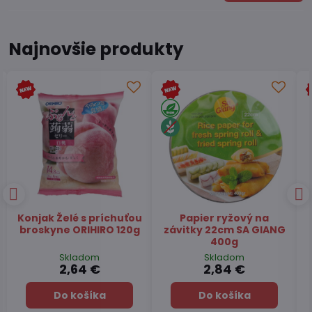
Najnovšie produkty
Čaj Matcha Yuzu
Čaj zelený pražený
TSUBOICHI 5x10g
Hojicha latte TSUBOICHI
100g
Skladom
Skladom
7,45 €
6,49 €
Do košíka
Do košíka