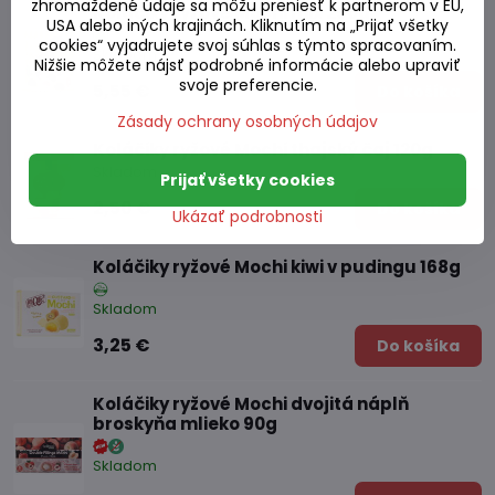
zhromaždené údaje sa môžu preniesť k partnerom v EÚ,
Koláčiky ryžové Mochi mix 250g
USA alebo iných krajinách. Kliknutím na „Prijať všetky
cookies“ vyjadrujete svoj súhlas s týmto spracovaním.
Skladom
Nižšie môžete nájsť podrobné informácie alebo upraviť
svoje preferencie.
5,55 €
Do košíka
Zásady ochrany osobných údajov
Koláčiky ryžové Mochi thajský čaj 120g
Skladom
Prijať všetky cookies
2,50 €
Do košíka
Ukázať podrobnosti
Koláčiky ryžové Mochi kiwi v pudingu 168g
Skladom
3,25 €
Do košíka
Koláčiky ryžové Mochi dvojitá náplň
broskyňa mlieko 90g
Skladom