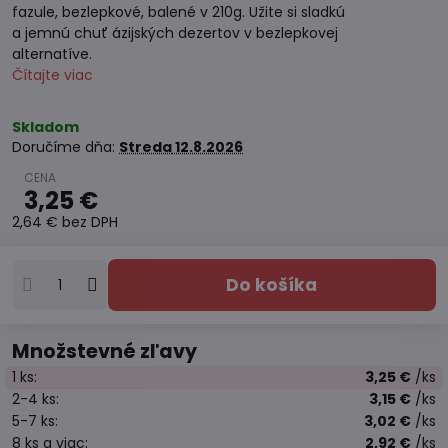
fazule, bezlepkové, balené v 210g. Užite si sladkú
a jemnú chuť ázijských dezertov v bezlepkovej
alternatíve.
Čítajte viac
Skladom
Doručíme dňa:
Streda
12.8.2026
3,25 €
2,64 €
bez DPH
Do košíka
Množstevné zľavy
1
ks:
3,25 €
/ks
2-4
ks:
3,15 €
/ks
5-7
ks:
3,02 €
/ks
8
ks
a viac
:
2,92 €
/ks