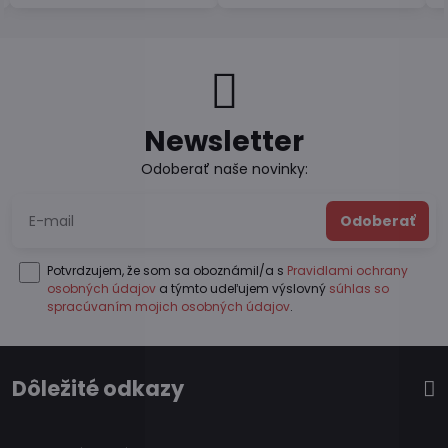
Newsletter
Odoberať naše novinky:
Odoberať
Potvrdzujem, že som sa oboznámil/a s
Pravidlami ochrany
osobných údajov
a týmto udeľujem výslovný
súhlas so
spracúvaním mojich osobných údajov
.
Dôležité odkazy