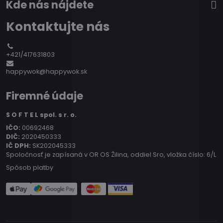
Kde nás nájdete
Kontaktujte nás
+421/417631803
happywok@happywok.sk
Firemné údaje
S O F T E L spol. s r. o.
IČO:
00692468
DIČ:
2020450333
IČ DPH:
SK202045333
Spoločnosť je zapísaná v OR OS Žilina, oddiel Sro, vložka číslo: 6/L
Spôsob platby