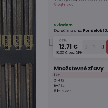
Čítajte viac
Skladom
Doručíme dňa:
Pondelok
10
12,71 €
10,33 €
bez DPH
Množstevné zľavy
1
ks:
2-4
ks:
5-7
ks:
8
ks
a viac
: