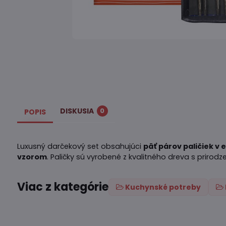
DISKUSIA
0
POPIS
Luxusný darčekový set obsahujúci
päť párov paličiek v
vzorom
. Paličky sú vyrobené z kvalitného dreva s prirod
Viac z kategórie
Kuchynské potreby