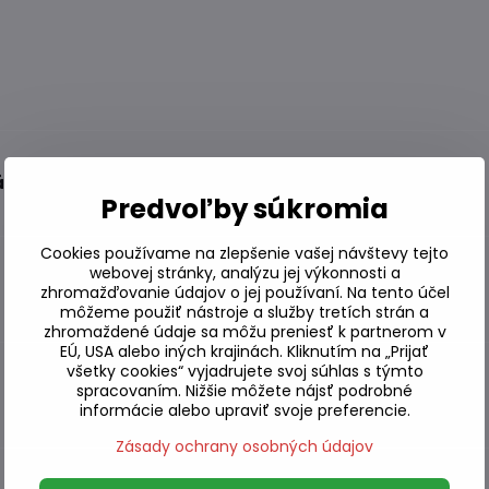
rázky tmavé
Predvoľby súkromia
Cookies používame na zlepšenie vašej návštevy tejto
webovej stránky, analýzu jej výkonnosti a
zhromažďovanie údajov o jej používaní. Na tento účel
môžeme použiť nástroje a služby tretích strán a
zhromaždené údaje sa môžu preniesť k partnerom v
EÚ, USA alebo iných krajinách. Kliknutím na „Prijať
všetky cookies“ vyjadrujete svoj súhlas s týmto
spracovaním. Nižšie môžete nájsť podrobné
informácie alebo upraviť svoje preferencie.
Zásady ochrany osobných údajov