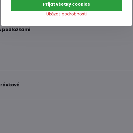
Prijať všetky cookies
Ukázať podrobnosti
 s podložkami
právkové