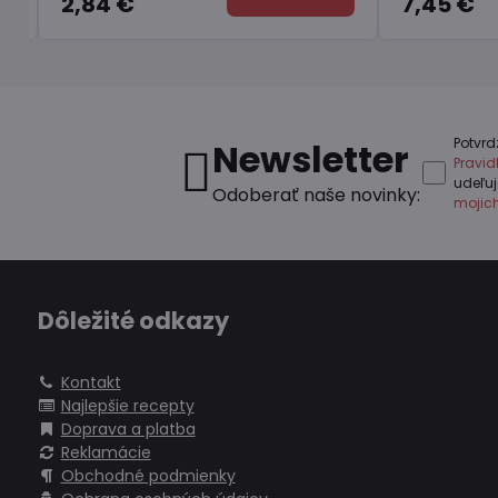
7,45 €
6,
Potvrd
Newsletter
Pravi
udeľu
Odoberať naše novinky:
mojic
Dôležité odkazy
Kontakt
Najlepšie recepty
Doprava a platba
Reklamácie
Obchodné podmienky