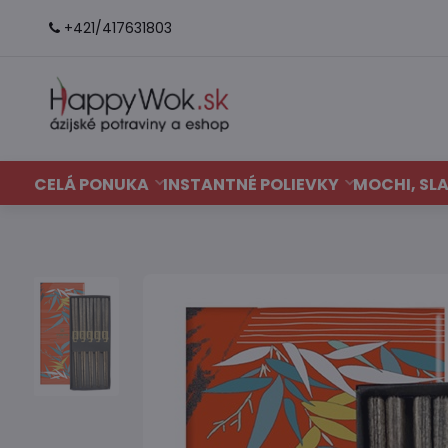
+421/417631803
CELÁ PONUKA
INSTANTNÉ POLIEVKY
MOCHI, SLA