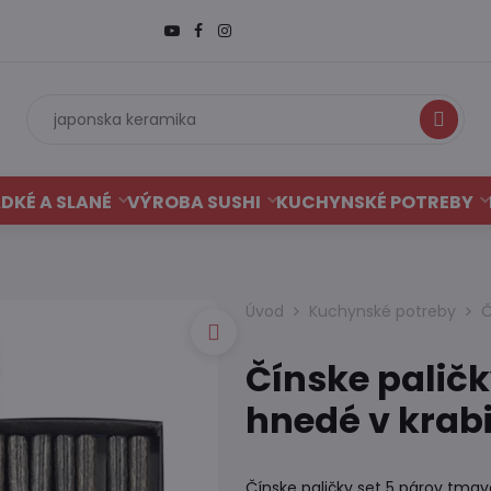
Hľadať
DKÉ A SLANÉ
VÝROBA SUSHI
KUCHYNSKÉ POTREBY
Úvod
Kuchynské potreby
Č
Čínske paličk
hnedé v krab
Čínske paličky set 5 párov tmav