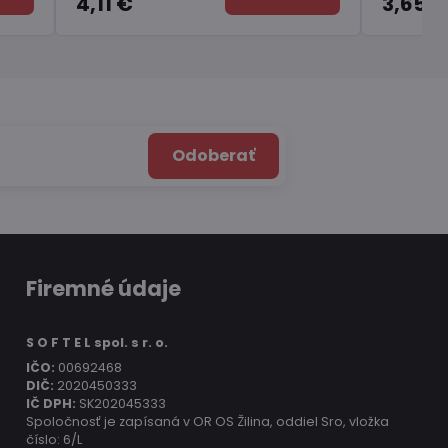
3,65 €
Odoberať
Firemné údaje
S O F T E L spol. s r. o.
IČO:
00692468
DIČ:
2020450333
IČ DPH:
SK202045333
Spoločnosť je zapísaná v OR OS Žilina, oddiel Sro, vložka
číslo: 6/L