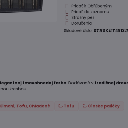
Pridať k Obľúbeným
Pridať do zoznamu
Strážny pes
Doručenia
Skladové číslo:
S7#SK#T4813#
 elegantnej tmavohnedej farbe
. Dodávané v
tradičnej drev
zenou kresbou.
Kimchi, Tofu, Chladené
Tofu
Čínske paličky