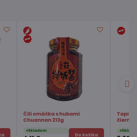
mi
Tapiokové perly s príchuťou
čierneho cukru 250g
Skladom
Do košíka
Do košíka