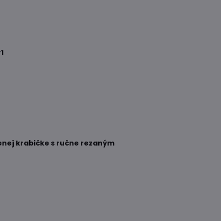
1
enej krabičke s ručne rezaným