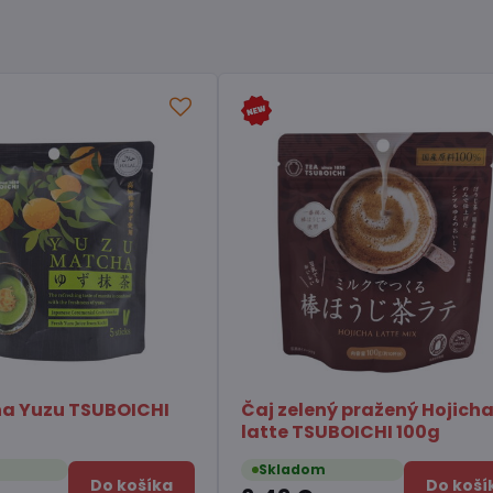
j zelený pražený Hojicha
Čili omáčka s huba
tte TSUBOICHI 100g
Chuannan 213g
kladom
Skladom
Do košíka