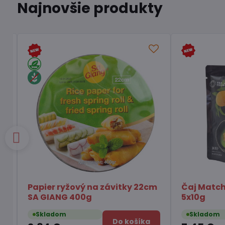
Najnovšie produkty
tky 22cm
Čaj Matcha Yuzu TSUBOICHI
Ča
5x10g
la
Skladom
S
 košíka
Do košíka