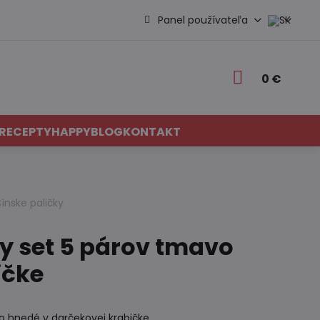
Panel používateľa
0 €
RECEPTY
HAPPYBLOG
KONTAKT
ínske paličky
y set 5 párov tmavo
ičke
o hnedé v darčekovej krabičke.