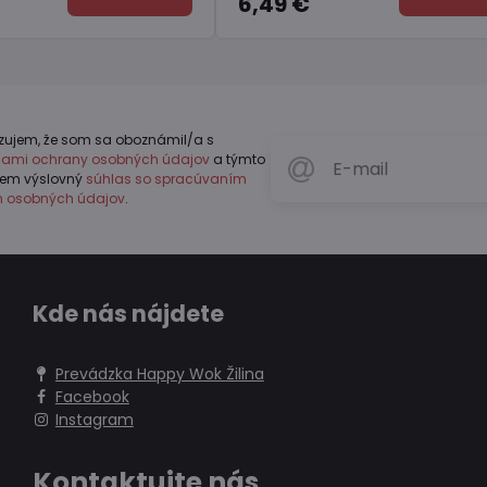
49 €
4,11 €
zujem, že som sa oboznámil/a s
dlami ochrany osobných údajov
a týmto
jem výslovný
súhlas so spracúvaním
h osobných údajov
.
Kde nás nájdete
Prevádzka Happy Wok Žilina
Facebook
Instagram
Kontaktujte nás