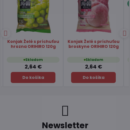
Papier ryžový na
Čaj Matcha Yuzu
závitky 22cm SA GIANG
TSUBOICHI 5x10g
400g
Skladom
Skladom
2,84 €
7,45 €
Do košíka
Do košíka
Newsletter