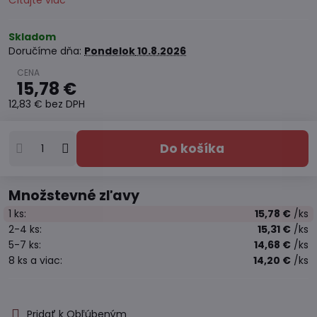
Čítajte viac
Skladom
Doručíme dňa:
Pondelok
10.8.2026
15,78 €
12,83 €
bez DPH
Do košíka
Množstevné zľavy
1
ks:
15,78 €
/ks
2-4
ks:
15,31 €
/ks
5-7
ks:
14,68 €
/ks
8
ks
a viac
:
14,20 €
/ks
Pridať k Obľúbeným