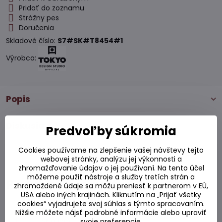
Pridať do zoznamu
Strážny pes
Doručenia
Skladové číslo:
S7#SK#T8454#1
Výrobca:
Popis
Diskusia
0
Predvoľby súkromia
Cookies používame na zlepšenie vašej návštevy tejto
webovej stránky, analýzu jej výkonnosti a
zhromažďovanie údajov o jej používaní. Na tento účel
môžeme použiť nástroje a služby tretích strán a
Podobné produkty
zhromaždené údaje sa môžu preniesť k partnerom v EÚ,
USA alebo iných krajinách. Kliknutím na „Prijať všetky
cookies“ vyjadrujete svoj súhlas s týmto spracovaním.
Paličky čínske bambusové 100 párov
Nižšie môžete nájsť podrobné informácie alebo upraviť
Skladom
svoje preferencie.