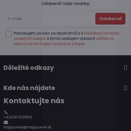
Odoberať naše novinky:
Odoberať
Potvrdzujem, že som sa oboznámil/a s
Pravidlami ochrany
osobných údajov
a týmto udeľujem výslovný
súhlas so
spracúvaním mojich osobných údajov
.
Dôležité odkazy
Kde nás nájdete
Kontaktujte nás
+421/417631803
happywok@happywok.sk