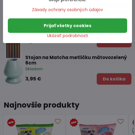
4,05 €
Do košíka
Zásady ochrany osobných údajov
Čínske paličky sada 5 párov petrol
Prijať všetky cookies
Skladom
Ukázať podrobnosti
10,76 €
Do košíka
Stojan na Matcha metličku mätovozelený
6cm
Skladom
3,95 €
Do košíka
Najnovšie produkty