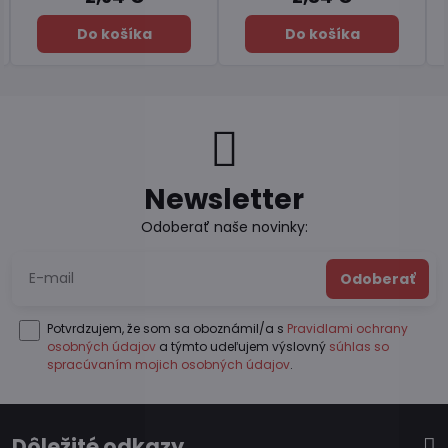
Do košíka
Do košíka
Newsletter
Odoberať naše novinky:
Odoberať
Potvrdzujem, že som sa oboznámil/a s
Pravidlami ochrany
osobných údajov
a týmto udeľujem výslovný
súhlas so
spracúvaním mojich osobných údajov
.
Dôležité odkazy