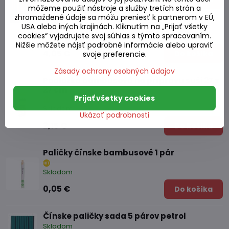
môžeme použiť nástroje a služby tretích strán a
zhromaždené údaje sa môžu preniesť k partnerom v EÚ,
Paličky čínske bambusové 100 párov
USA alebo iných krajinách. Kliknutím na „Prijať všetky
cookies“ vyjadrujete svoj súhlas s týmto spracovaním.
Skladom
Nižšie môžete nájsť podrobné informácie alebo upraviť
4,05 €
Do košíka
svoje preferencie.
Zásady ochrany osobných údajov
Podložka bambusová na prípravu suši 27 x
27 cm
Prijať všetky cookies
Skladom
Ukázať podrobnosti
2,15 €
Do košíka
Paličky čínske bambusové 1 pár
Skladom
0,05 €
Do košíka
Čínske paličky sada 5 párov petrol
Skladom