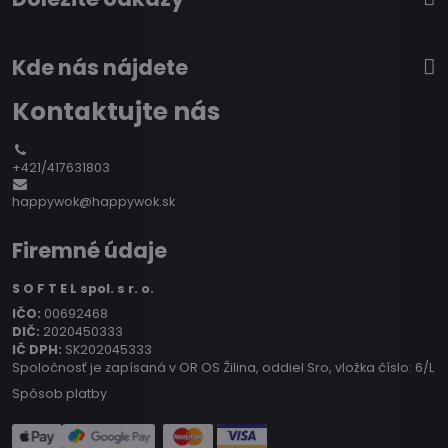
Kde nás nájdete
Kontaktujte nás
+421/417631803
happywok@happywok.sk
Firemné údaje
S O F T E L spol. s r. o.
IČO:
00692468
DIČ:
2020450333
IČ DPH:
SK202045333
Spoločnosť je zapísaná v OR OS Žilina, oddiel Sro, vložka číslo: 6/L
Spôsob platby