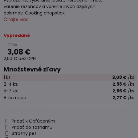
vyprážanie, vyberanie jedla z horúceho hrnca,
varenie rezancov a varenie iných ázijských
pokrmov. Cooking chopstick.
Čítajte viac
Vypredané
3,08 €
2,50 €
bez DPH
Množstevné zľavy
1
ks:
3,08 €
/ks
2-4
ks:
2,98 €
/ks
5-7
ks:
2,86 €
/ks
8
ks
a viac
:
2,77 €
/ks
Pridať k Obľúbeným
Pridať do zoznamu
Strážny pes