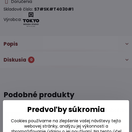
Doručenia
Skladové číslo:
S7#SK#T4030#1
Výrobca:
Popis
Diskusia
0
Podobné produkty
Predvoľby súkromia
Čínske paličky set 5 párov farebné obrázky
tmavé
Cookies používame na zlepšenie vašej návštevy tejto
Skladom
webovej stránky, analýzu jej výkonnosti a
10,76 €
zhromažďovanie údajov o jej používaní. Na tento účel
Do košíka