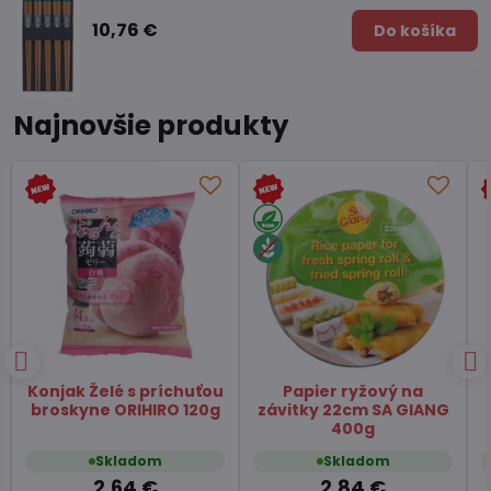
10,76 €
Do košíka
Najnovšie produkty
Čaj Matcha Yuzu
Čaj zelený pražený
TSUBOICHI 5x10g
Hojicha latte TSUBOICHI
100g
Skladom
Skladom
7,45 €
6,49 €