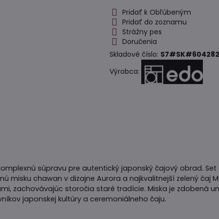
Pridať k Obľúbeným
Pridať do zoznamu
Strážny pes
Doručenia
Skladové číslo:
S7#SK#604282
Výrobca:
omplexnú súpravu pre autentický japonský čajový obrad. Se
ú misku chawan v dizajne Aurora a najkvalitnejší zelený čaj
mi, zachovávajúc storočia staré tradície. Miska je zdobená u
vníkov japonskej kultúry a ceremoniálneho čaju.