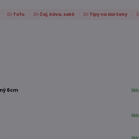
Tofu
Čaj, káva, saké
Tipy na darčeky
ený 6cm
Sk
Sk
Sk