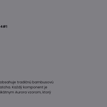
4#1
t obsahuje tradičnú bambusovú
 Matcha. Každý komponent je
nikátnym Aurora vzorom, ktorý