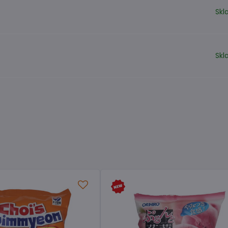
Sk
Sk