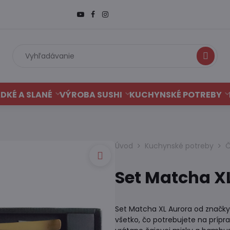
Hľadať
DKÉ A SLANÉ
VÝROBA SUSHI
KUCHYNSKÉ POTREBY
Úvod
Kuchynské potreby
Č
Set Matcha X
Set Matcha XL Aurora od značky
všetko, čo potrebujete na príp