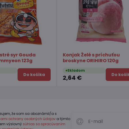
vitky 22cm
Čaj Matcha Yuzu TSUBOICHI
5x10g
Skladom
Do košíka
Do košíka
7,45 €
zujem, že som sa oboznámil/a s
dlami ochrany osobných údajov
a týmto
jem výslovný
súhlas so spracúvaním