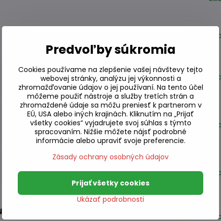
Sk
Predvoľby súkromia
Cookies používame na zlepšenie vašej návštevy tejto
Sk
webovej stránky, analýzu jej výkonnosti a
zhromažďovanie údajov o jej používaní. Na tento účel
môžeme použiť nástroje a služby tretích strán a
zhromaždené údaje sa môžu preniesť k partnerom v
EÚ, USA alebo iných krajinách. Kliknutím na „Prijať
všetky cookies“ vyjadrujete svoj súhlas s týmto
Sk
spracovaním. Nižšie môžete nájsť podrobné
informácie alebo upraviť svoje preferencie.
Zásady ochrany osobných údajov
Sk
Prijať všetky cookies
Ukázať podrobnosti
N
Sk