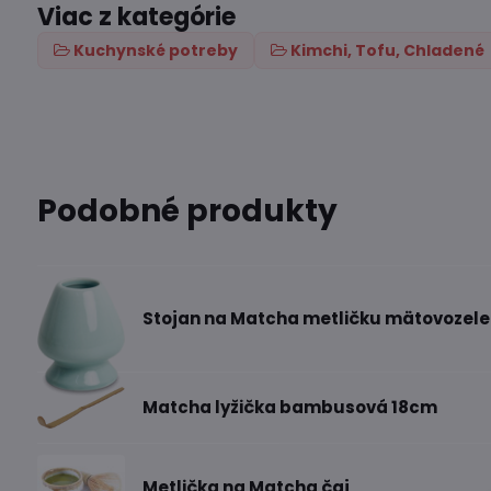
Viac z kategórie
Kuchynské potreby
Kimchi, Tofu, Chladené
Podobné produkty
Stojan na Matcha metličku mätovozel
Matcha lyžička bambusová 18cm
Metlička na Matcha čaj