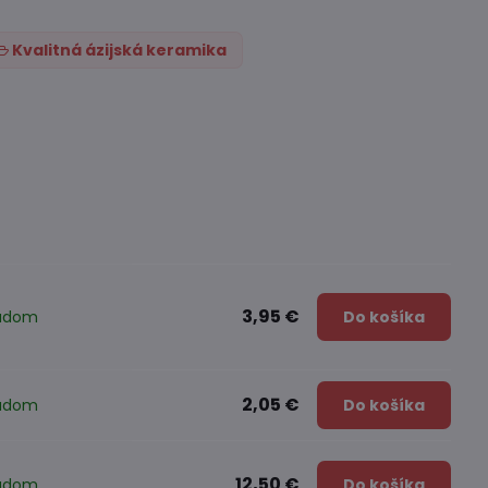
Kvalitná ázijská keramika
3,95 €
ladom
Do košíka
2,05 €
ladom
Do košíka
12,50 €
ladom
Do košíka