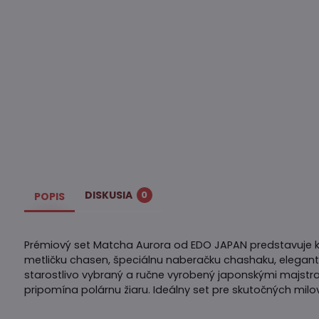
DISKUSIA
0
POPIS
Prémiový set Matcha Aurora od EDO JAPAN predstavuje k
metličku chasen, špeciálnu naberačku chashaku, elegantn
starostlivo vybraný a ručne vyrobený japonskými majstra
pripomína polárnu žiaru. Ideálny set pre skutočných milo