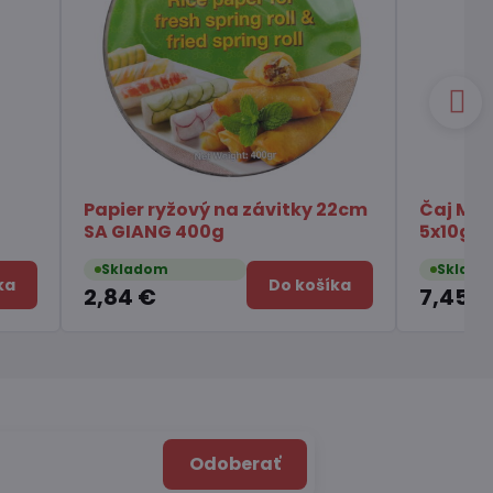
Čaj zelený pražený Hojicha
Čili omáčka s hu
latte TSUBOICHI 100g
Chuannan 213g
Skladom
Skladom
Do košíka
6,49 €
4,11 €
Odoberať