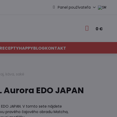
Panel používateľa
0 €
RECEPTY
HAPPYBLOG
KONTAKT
aj, káva, saké
L Aurora EDO JAPAN
 EDO JAPAN. V tomto sete nájdete
ravu pravého čajového obradu Matcha,