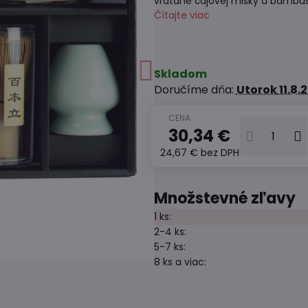
vrátane čajovej misky a bambus
Čítajte viac
Skladom
Doručíme dňa:
Utorok
11.8.
30,34 €
24,67 €
bez DPH
Množstevné zľavy
1
ks:
2-4
ks:
5-7
ks:
8
ks
a viac
: