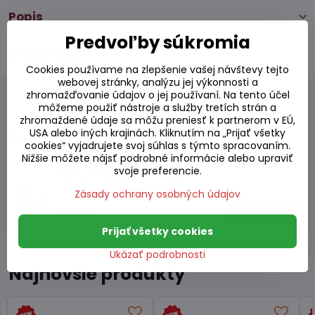
Popis
Predvoľby súkromia
Diskusia
0
Cookies používame na zlepšenie vašej návštevy tejto
webovej stránky, analýzu jej výkonnosti a
zhromažďovanie údajov o jej používaní. Na tento účel
môžeme použiť nástroje a služby tretích strán a
zhromaždené údaje sa môžu preniesť k partnerom v EÚ,
Podobné produkty
USA alebo iných krajinách. Kliknutím na „Prijať všetky
cookies“ vyjadrujete svoj súhlas s týmto spracovaním.
Nižšie môžete nájsť podrobné informácie alebo upraviť
svoje preferencie.
Sitko nerezové na čaj 7cm
Skladom
Zásady ochrany osobných údajov
5,50 €
Do košíka
Prijať všetky cookies
Ukázať podrobnosti
Najnovšie produkty