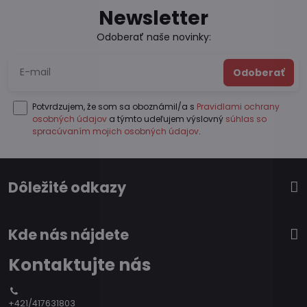
Newsletter
Odoberať naše novinky:
Odoberať
Potvrdzujem, že som sa oboznámil/a s
Pravidlami ochrany
osobných údajov
a týmto udeľujem výslovný
súhlas so
spracúvaním mojich osobných údajov
.
Dôležité odkazy
Kde nás nájdete
Kontaktujte nás
+421/417631803