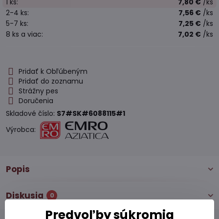
1
ks:
7,80 €
/ks
2-4
ks:
7,56 €
/ks
5-7
ks:
7,25 €
/ks
8
ks
a viac
:
7,02 €
/ks
Pridať k Obľúbeným
Pridať do zoznamu
Strážny pes
Doručenia
Skladové číslo:
S7#SK#6088115#1
Výrobca:
Popis
Diskusia
0
Predvoľby súkromia