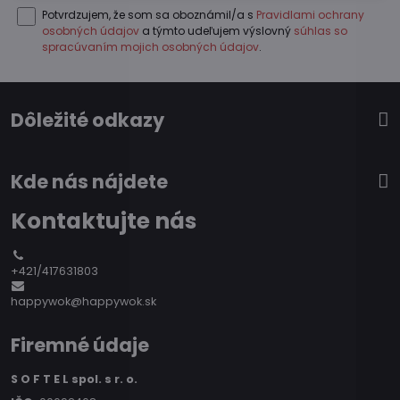
Potvrdzujem, že som sa oboznámil/a s
Pravidlami ochrany
osobných údajov
a týmto udeľujem výslovný
súhlas so
spracúvaním mojich osobných údajov
.
Dôležité odkazy
Kde nás nájdete
Kontaktujte nás
+421/417631803
happywok@happywok.sk
Firemné údaje
S O F T E L spol. s r. o.