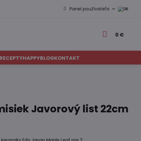
Panel používateľa
0 €
RECEPTY
HAPPYBLOG
KONTAKT
isiek Javorový list 22cm
j keramiky Edo Japan Maple Leaf pre 2