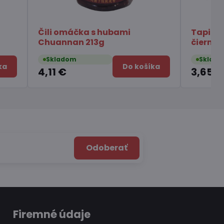
mi
Tapiokové perly s príchuťou
čierneho cukru 250g
Skladom
Do košíka
Do košíka
3,65 €
Odoberať
Firemné údaje