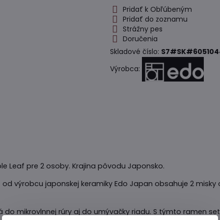
Pridať k Obľúbeným
Pridať do zoznamu
Strážny pes
Doručenia
Skladové číslo:
S7#SK#605104
Výrobca:
le Leaf pre 2 osoby. Krajina pôvodu Japonsko.
 od výrobcu japonskej keramiky Edo Japan obsahuje 2 misky 
á do mikrovlnnej rúry aj do umývačky riadu. S týmto ramen s