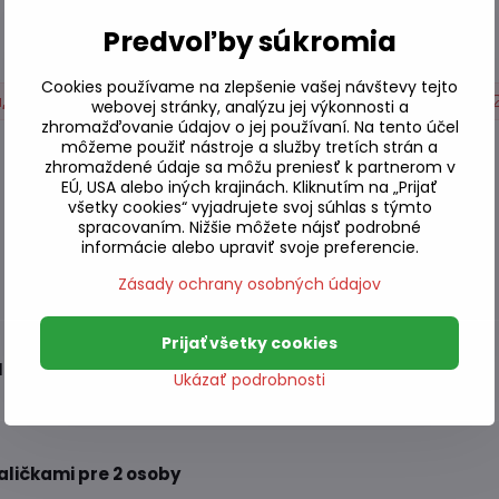
 určite s ním urobíte veľkú radosť niekomu blízkemu.
Predvoľby súkromia
Cookies používame na zlepšenie vašej návštevy tejto
u, Chladené
Tofu
Stolovanie a výroba sushi
webovej stránky, analýzu jej výkonnosti a
zhromažďovanie údajov o jej používaní. Na tento účel
môžeme použiť nástroje a služby tretích strán a
zhromaždené údaje sa môžu preniesť k partnerom v
EÚ, USA alebo iných krajinách. Kliknutím na „Prijať
všetky cookies“ vyjadrujete svoj súhlas s týmto
spracovaním. Nižšie môžete nájsť podrobné
informácie alebo upraviť svoje preferencie.
Zásady ochrany osobných údajov
Prijať všetky cookies
N
Ukázať podrobnosti
paličkami pre 2 osoby