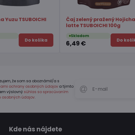
j zelený pražený Hojicha
Čili omáčka s huba
tte TSUBOICHI 100g
Chuannan 213g
kladom
Skladom
Do košíka
49 €
4,11 €
zujem, že som sa oboznámil/a s
dlami ochrany osobných údajov
a týmto
jem výslovný
súhlas so spracúvaním
h osobných údajov
.
Kde nás nájdete