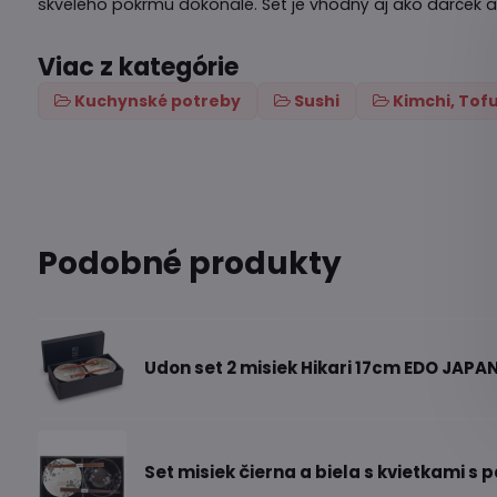
skvelého pokrmu dokonalé. Set je vhodný aj ako darček a
Viac z kategórie
Kuchynské potreby
Sushi
Kimchi, Tof
Podobné produkty
Udon set 2 misiek Hikari 17cm EDO JAPA
Set misiek čierna a biela s kvietkami s 