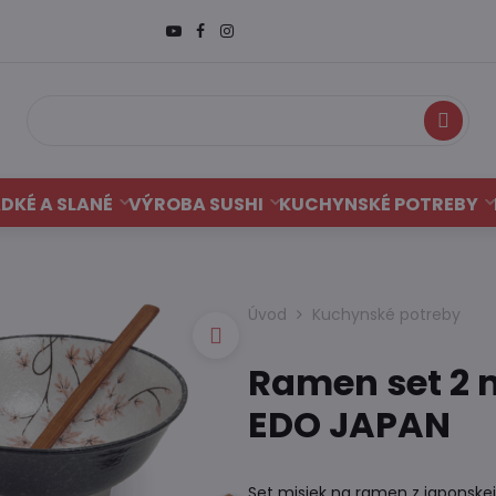
Hľadať
DKÉ A SLANÉ
VÝROBA SUSHI
KUCHYNSKÉ POTREBY
Úvod
Kuchynské potreby
Ramen set 2 m
EDO JAPAN
Set misiek na ramen z japonske