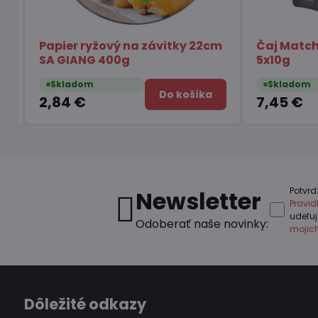
tky 22cm
Čaj Matcha Yuzu TSUBOICHI
Ča
5x10g
la
Skladom
S
 košíka
Do košíka
7,45 €
6,
Potvrd
Newsletter
Pravi
udeľu
Odoberať naše novinky:
mojic
Dôležité odkazy