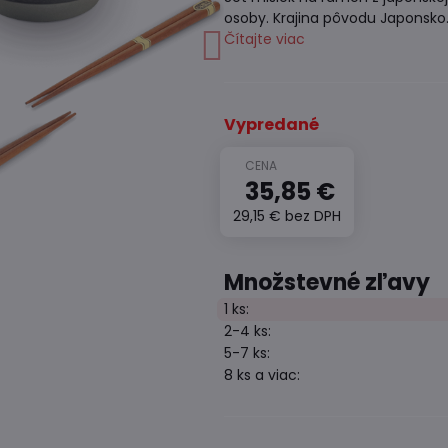
osoby. Krajina pôvodu Japonsko
Čítajte viac
Vypredané
35,85 €
29,15 €
bez DPH
Množstevné zľavy
1
ks:
2-4
ks:
5-7
ks:
8
ks
a viac
: