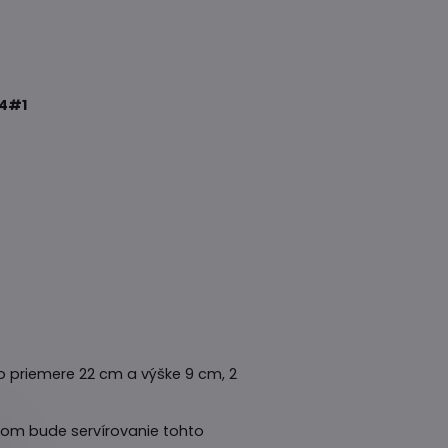
4#1
o priemere 22 cm a výške 9 cm, 2
etom bude servírovanie tohto